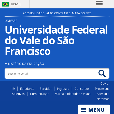
BRASIL
Simplifique!
ACESSIBILIDADE
ALTO CONTRASTE
MAPA DO SITE
Comunica BR
UNIVASF
Universidade Federal
Participe
do Vale do São
Acesso à informação
Legislação
Francisco
Canais
MINISTÉRIO DA EDUCAÇÃO
Buscar no portal
Bus
Covid-
19
Estudante
Servidor
Ingresso
Concursos
Processos
Seletivos
Comunicação
Marca e Identidade Visual
Acesso a
sistemas