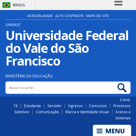
BRASIL
Simplifique!
ACESSIBILIDADE
ALTO CONTRASTE
MAPA DO SITE
Comunica BR
UNIVASF
Universidade Federal
Participe
do Vale do São
Acesso à informação
Legislação
Francisco
Canais
MINISTÉRIO DA EDUCAÇÃO
Buscar no portal
Bus
Covid-
19
Estudante
Servidor
Ingresso
Concursos
Processos
Seletivos
Comunicação
Marca e Identidade Visual
Acesso a
sistemas