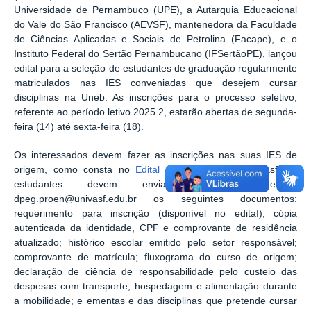
Universidade de Pernambuco (UPE), a Autarquia Educacional
do Vale do São Francisco (AEVSF), mantenedora da Faculdade
de Ciências Aplicadas e Sociais de Petrolina (Facape), e o
Instituto Federal do Sertão Pernambucano (IFSertãoPE), lançou
edital para a seleção de estudantes de graduação regularmente
matriculados nas IES conveniadas que desejem cursar
disciplinas na Uneb. As inscrições para o processo seletivo,
referente ao período letivo 2025.2, estarão abertas de segunda-
feira (14) até sexta-feira (18).
Os interessados devem fazer as inscrições nas suas IES de
origem, como consta no
Edital Nº 74/2025
. Na Univasf, os
estudantes devem enviar para o e-mail
dpeg.proen@univasf.edu.br os seguintes documentos:
requerimento para inscrição (disponível no editaI); cópia
autenticada da identidade, CPF e comprovante de residência
atualizado; histórico escolar emitido pelo setor responsável;
comprovante de matrícula; fluxograma do curso de origem;
declaração de ciência de responsabilidade pelo custeio das
despesas com transporte, hospedagem e alimentação durante
a mobilidade; e ementas e das disciplinas que pretende cursar