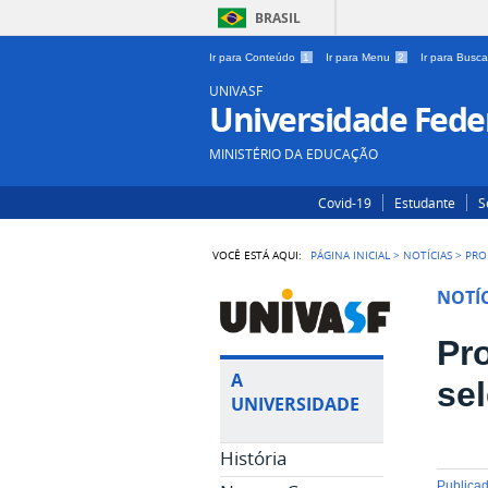
BRASIL
Ir para Conteúdo
1
Ir para Menu
2
Ir para Busc
UNIVASF
Universidade Feder
MINISTÉRIO DA EDUCAÇÃO
Covid-19
Estudante
S
VOCÊ ESTÁ AQUI:
PÁGINA INICIAL
>
NOTÍCIAS
>
PRO
NOTÍC
Pr
A
se
UNIVERSIDADE
História
publica