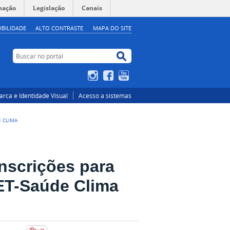
mação
Legislação
Canais
IBILIDADE
ALTO CONTRASTE
MAPA DO SITE
Buscar no portal
Buscar no portal
Instagram
Facebook
YouTube
rca e Identidade Visual
Acesso a sistemas
E CLIMA
nscrições para
PET-Saúde Clima