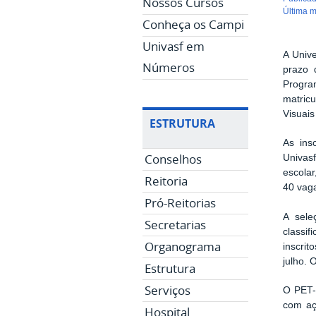
Nossos Cursos
última 
Conheça os Campi
Univasf em
A Univ
Números
prazo 
Progra
matricu
Visuais
ESTRUTURA
As ins
Conselhos
Univasf
escolar
Reitoria
40 vaga
Pró-Reitorias
A sele
Secretarias
classif
Organograma
inscrit
julho. 
Estrutura
Serviços
O PET-
com aç
Hospital