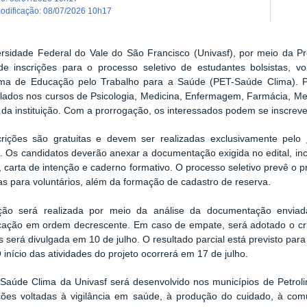
modificação
:
08/07/2026 10h17
ersidade Federal do Vale do São Francisco (Univasf), por meio da Pr
de inscrições para o processo seletivo de estudantes bolsistas, v
ma de Educação pelo Trabalho para a Saúde (PET-Saúde Clima). Po
lados nos cursos de Psicologia, Medicina, Enfermagem, Farmácia, Medi
 da instituição. Com a prorrogação, os interessados podem se inscrev
crições são gratuitas e devem ser realizadas exclusivamente pelo
. Os candidatos deverão anexar a documentação exigida no edital, inc
, carta de intenção e caderno formativo. O processo seletivo prevê o 
s para voluntários, além da formação de cadastro de reserva.
ção será realizada por meio da análise da documentação enviad
icação em ordem decrescente. Em caso de empate, será adotado o crit
os será divulgada em 10 de julho. O resultado parcial está previsto para 
O início das atividades do projeto ocorrerá em 17 de julho.
Saúde Clima da Univasf será desenvolvido nos municípios de Petrol
ões voltadas à vigilância em saúde, à produção do cuidado, à comu