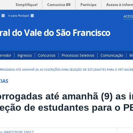
Simplifique!
Comunica BR
Participe
Acesso à infor
a
3
Ir para Rodapé
4
ACESS
al do Vale do São Francisco
ervidor
Ingresso
Concursos
Processos Seletivos
Comunicação
Ma
RROGADAS ATÉ AMANHÃ (9) AS INSCRIÇÕES PARA SELEÇÃO DE ESTUDANTES PARA O PET-SAÚD
IAS
orrogadas até amanhã (9) as i
leção de estudantes para o 
do
:
08/07/2026 10h17