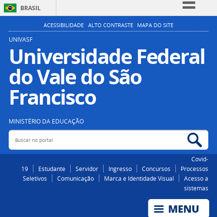
BRASIL
Simplifique!
ACESSIBILIDADE
ALTO CONTRASTE
MAPA DO SITE
Comunica BR
UNIVASF
Universidade Federal
Participe
do Vale do São
Acesso à informação
Legislação
Francisco
Canais
MINISTÉRIO DA EDUCAÇÃO
Buscar no portal
Bus
Covid-
19
Estudante
Servidor
Ingresso
Concursos
Processos
Seletivos
Comunicação
Marca e Identidade Visual
Acesso a
sistemas