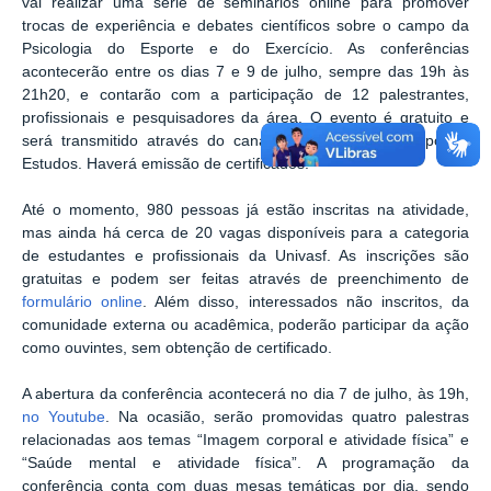
vai realizar uma série de seminários online para promover
trocas de experiência e debates científicos sobre o campo da
Psicologia do Esporte e do Exercício. As conferências
acontecerão entre os dias 7 e 9 de julho, sempre das 19h às
21h20, e contarão com a participação de 12 palestrantes,
profissionais e pesquisadores da área. O evento é gratuito e
será transmitido através do canal no Youtube do Grupo de
Estudos. Haverá emissão de certificados.
Até o momento, 980 pessoas já estão inscritas na atividade,
mas ainda há cerca de 20 vagas disponíveis para a categoria
de estudantes e profissionais da Univasf. As inscrições são
gratuitas e podem ser feitas através de preenchimento de
formulário online
. Além disso, interessados não inscritos, da
comunidade externa ou acadêmica, poderão participar da ação
como ouvintes, sem obtenção de certificado.
A abertura da conferência acontecerá no dia 7 de julho, às 19h,
no Youtube
. Na ocasião, serão promovidas quatro palestras
relacionadas aos temas “Imagem corporal e atividade física” e
“Saúde mental e atividade física”. A programação da
conferência conta com duas mesas temáticas por dia, sendo