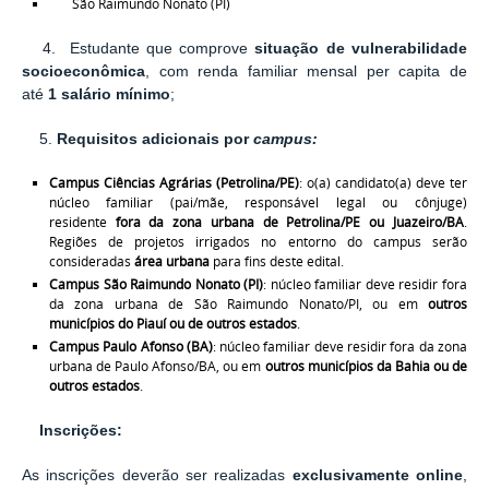
São Raimundo Nonato (PI)
4. Estudante que comprove
situação de vulnerabilidade
socioeconômica
, com renda familiar mensal per capita de
até
1 salário mínimo
;
5.
Requisitos adicionais por
campus:
Campus Ciências Agrárias (Petrolina/PE)
: o(a) candidato(a) deve ter
núcleo familiar (pai/mãe, responsável legal ou cônjuge)
residente
fora da zona urbana de Petrolina/PE ou Juazeiro/BA
.
Regiões de projetos irrigados no entorno do campus serão
consideradas
área urbana
para fins deste edital.
Campus São Raimundo Nonato (PI)
: núcleo familiar deve residir fora
da zona urbana de São Raimundo Nonato/PI, ou em
outros
municípios do Piauí ou de outros estados
.
Campus Paulo Afonso (BA)
: núcleo familiar deve residir fora da zona
urbana de Paulo Afonso/BA, ou em
outros municípios da Bahia ou de
outros estados
.
Inscrições:
As inscrições deverão ser realizadas
exclusivamente online
,