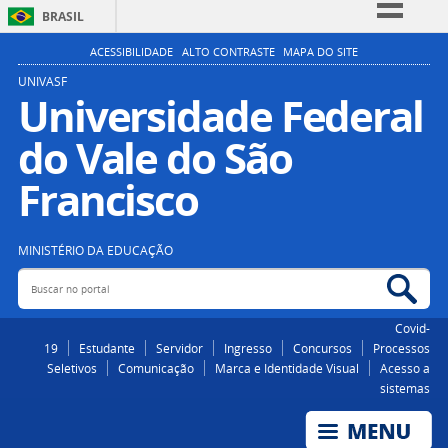
BRASIL
Simplifique!
ACESSIBILIDADE
ALTO CONTRASTE
MAPA DO SITE
Comunica BR
UNIVASF
Universidade Federal
Participe
do Vale do São
Acesso à informação
Legislação
Francisco
Canais
MINISTÉRIO DA EDUCAÇÃO
Buscar no portal
Bus
Covid-
19
Estudante
Servidor
Ingresso
Concursos
Processos
Seletivos
Comunicação
Marca e Identidade Visual
Acesso a
sistemas