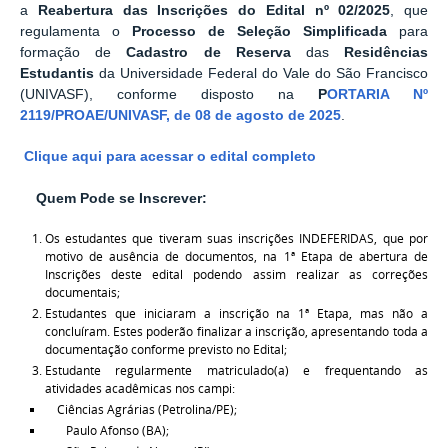
a
Reabertura das Inscrições do
Edital nº 02/2025
, que
regulamenta o
Processo de Seleção Simplificada
para
formação de
Cadastro de Reserva
das
Residências
Estudantis
da Universidade Federal do Vale do São Francisco
(UNIVASF), conforme disposto na
P
ORTARIA Nº
2119/PROAE/UNIVASF, de 08 de agosto de 2025
.
Clique aqui para acessar o edital completo
Quem Pode se Inscrever:
Os estudantes que tiveram suas inscrições INDEFERIDAS, que por
motivo de ausência de documentos, na 1ª Etapa de abertura de
Inscrições deste edital podendo assim realizar as correções
documentais;
Estudantes que iniciaram a inscrição na 1ª Etapa, mas não a
concluíram. Estes poderão finalizar a inscrição, apresentando toda a
documentação conforme previsto no Edital;
Estudante regularmente matriculado(a) e frequentando as
atividades acadêmicas nos campi:
Ciências Agrárias (Petrolina/PE);
Paulo Afonso (BA);