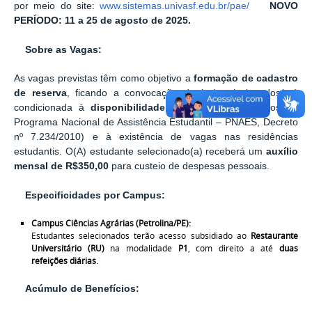
por meio do site:
www.sistemas.univasf.edu.br/pae/
NOVO
PERÍODO:
11 a 25 de agosto de 2025.
Sobre as Vagas:
As vagas previstas têm como objetivo a
formação de cadastro
de reserva
, ficando a convocação dos(as) selecionados(as)
condicionada à
disponibilidade orçamentária
(recursos do
Programa Nacional de Assistência Estudantil – PNAES, Decreto
nº 7.234/2010) e à existência de vagas nas residências
estudantis. O(A) estudante selecionado(a) receberá um
auxílio
mensal de R$350,00
para custeio de despesas pessoais.
Especificidades por Campus:
Campus Ciências Agrárias (Petrolina/PE):
Estudantes selecionados terão acesso subsidiado ao
Restaurante
Universitário (RU)
na modalidade
P1
, com direito a até
duas
refeições diárias
.
Acúmulo de Benefícios: