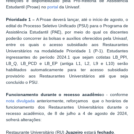
refeições é disponibilizado pela Pró-Reitoria de Assistência
Estudantil (Proae) no
portal
da Univasf.
Prioridade 1 –
A Proae deverá lançar, até o início de agosto, o
edital do Processo Seletivo Unificado (PSU) para o Programa de
Assistência Estudantil (PAE), por meio do qual os discentes
poderão concorrer às bolsas e auxílios oferecidos pela Univasf,
entre os quais o acesso subsidiado aos Restaurantes
Universitários na modalidade Prioridade 1 (P-1). Estudantes
ingressantes do período 2024.1 que sejam cotistas LB_PPI,
LB_Q, LB_PCD e LB_EP (antiga L1, L2, L9 e L10) serão
habilitados automaticamente para ter acesso subsidiado
provisório aos Restaurantes Universitários até que seja
concluído o PSU.
Funcionamento durante o recesso acadêmic
o - conforme
nota divulgada
anteriormente, reforçamos que o horários de
funcionamento dos Restaurantes Universitários durante o
recesso acadêmico, de 8 de julho a 4 de agosto de 2024,
sofrerá alterações:
Restaurante Universitário (RU)
Juazeiro
estará
fechado
.