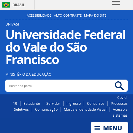
BRASIL
Simplifique!
ACESSIBILIDADE
ALTO CONTRASTE
MAPA DO SITE
Comunica BR
UNIVASF
Universidade Federal
Participe
do Vale do São
Acesso à informação
Legislação
Francisco
Canais
MINISTÉRIO DA EDUCAÇÃO
Buscar no portal
Bus
Covid-
19
Estudante
Servidor
Ingresso
Concursos
Processos
Seletivos
Comunicação
Marca e Identidade Visual
Acesso a
sistemas