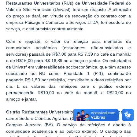
Restaurantes Universitários (RUs) da Universidade Federal do
Vale do São Francisco (Univasf) terá um reajuste. A alteração
do preço se dará em virtude da renovação do contrato com a
empresa Paisagem Comércio e Serviços LTDA, fornecedora do
serviço, e está prevista contratualmente.
Com o reajuste, o valor da refeição para membros da
comunidade acadêmica (estudantes não-subsidiados e
servidores) passará de R$7,00 para R$ 7,39 no café da manhã;
e de R$16,00 para R$ 16,89 no almoço e jantar. Os estudantes
da Univasf em vulnerabilidade socioeconômica, que têm acesso
subsidiado ao RU como Prioridade 1 (P-1), continuarão
pagando R$ 1,50 por refeição, com direito a duas refeições por
dia. E os valores das refeições para o público externo
permanecerão R$10,00 no café da manhã; e R$20,00 no
almoço e jantar.
Os três Restaurantes Universitários (RUs) estão localizados nos
campi Sede e Ciências Agrárias (CCA), em Petrolina (PE), e no
Campus Juazeiro (BA). O serviço de refeições é aberto à
comunidade acadêmica e ao público externo. O cardápio das