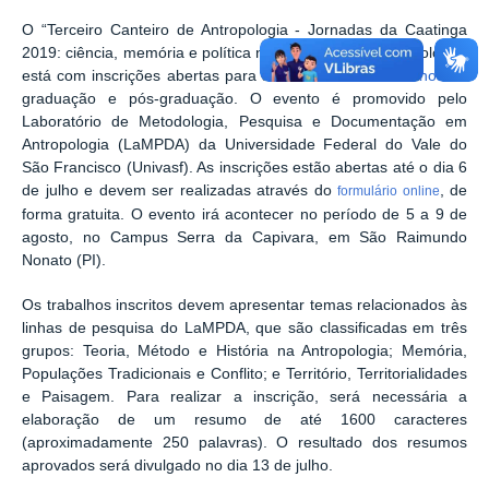
O “Terceiro Canteiro de Antropologia - Jornadas da Caatinga
2019: ciência, memória e política nos domínios da Antropologia”
está com inscrições abertas para a
submissão de trabalhos
de
graduação e pós-graduação. O evento é promovido pelo
Laboratório de Metodologia, Pesquisa e Documentação em
Antropologia (LaMPDA) da Universidade Federal do Vale do
São Francisco (Univasf). As inscrições estão abertas até o dia 6
de julho e devem ser realizadas através do
, de
formulário online
forma gratuita. O evento irá acontecer no período de 5 a 9 de
agosto, no Campus Serra da Capivara, em São Raimundo
Nonato (PI).
Os trabalhos inscritos devem apresentar temas relacionados às
linhas de pesquisa do LaMPDA, que são classificadas em três
grupos: Teoria, Método e História na Antropologia; Memória,
Populações Tradicionais e Conflito; e Território, Territorialidades
e Paisagem. Para realizar a inscrição, será necessária a
elaboração de um resumo de até 1600 caracteres
(aproximadamente 250 palavras). O resultado dos resumos
aprovados será divulgado no dia 13 de julho.