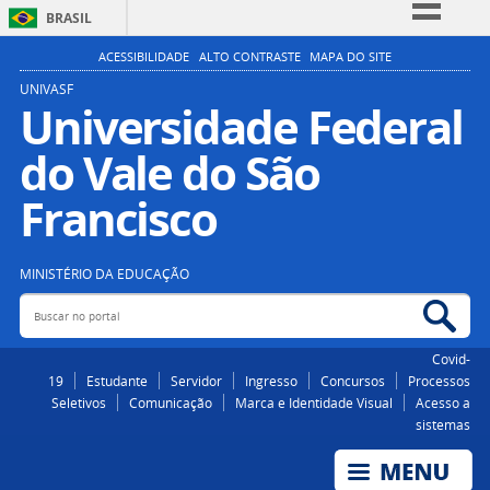
BRASIL
Simplifique!
ACESSIBILIDADE
ALTO CONTRASTE
MAPA DO SITE
Comunica BR
UNIVASF
Universidade Federal
Participe
do Vale do São
Acesso à informação
Legislação
Francisco
Canais
MINISTÉRIO DA EDUCAÇÃO
Buscar no portal
Bus
Covid-
19
Estudante
Servidor
Ingresso
Concursos
Processos
Seletivos
Comunicação
Marca e Identidade Visual
Acesso a
sistemas