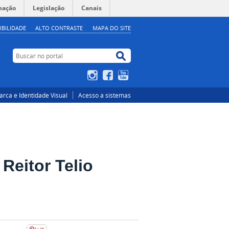
mação
Legislação
Canais
IBILIDADE
ALTO CONTRASTE
MAPA DO SITE
Buscar no portal
Buscar no portal
Instagram
Facebook
YouTube
rca e Identidade Visual
Acesso a sistemas
Reitor Telio