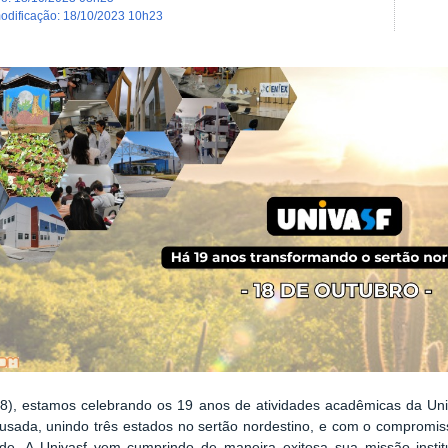
modificação
:
18/10/2023 10h23
18), estamos celebrando os 19 anos de atividades acadêmicas da Univ
ousada, unindo três estados no sertão nordestino, e com o compromis
ade. A Univasf vem cumprindo de maneira exitosa sua missão instit