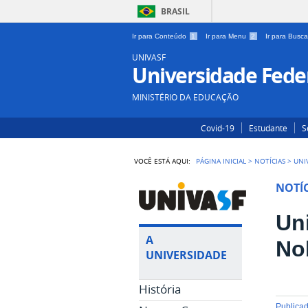
BRASIL
Ir para Conteúdo
1
Ir para Menu
2
Ir para Busc
UNIVASF
Universidade Feder
MINISTÉRIO DA EDUCAÇÃO
Covid-19
Estudante
S
VOCÊ ESTÁ AQUI:
PÁGINA INICIAL
>
NOTÍCIAS
>
UNI
NOTÍC
Un
A
No
UNIVERSIDADE
História
publica