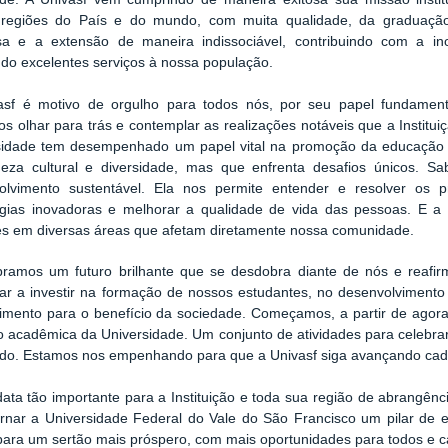
 regiões do País e do mundo, com muita qualidade, da graduação
sa e a extensão de maneira indissociável, contribuindo com a in
do excelentes serviços à nossa população.
asf é motivo de orgulho para todos nós, por seu papel fundament
 olhar para trás e contemplar as realizações notáveis que a Institu
sidade tem desempenhado um papel vital na promoção da educação e 
ueza cultural e diversidade, mas que enfrenta desafios únicos. 
olvimento sustentável. Ela nos permite entender e resolver os 
ogias inovadoras e melhorar a qualidade de vida das pessoas. E a 
es em diversas áreas que afetam diretamente nossa comunidade.
bramos um futuro brilhante que se desdobra diante de nós e reaf
uar a investir na formação de nossos estudantes, no desenvolvimento
imento para o benefício da sociedade. Começamos, a partir de agora,
 acadêmica da Universidade. Um conjunto de atividades para celebrar 
ado. Estamos nos empenhando para que a Univasf siga avançando cad
ata tão importante para a Instituição e toda sua região de abrangên
ornar a Universidade Federal do Vale do São Francisco um pilar de e
para um sertão mais próspero, com mais oportunidades para todos e ca