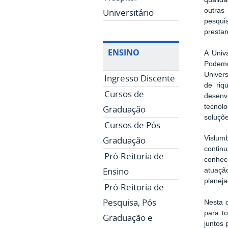
Universitário
outras
pesqui
prestan
ENSINO
A Univ
Podemos
Univer
Ingresso Discente
de riq
Cursos de
desenv
tecnol
Graduação
soluçõ
Cursos de Pós
Graduação
Vislum
contin
Pró-Reitoria de
conhec
Ensino
atuação
planej
Pró-Reitoria de
Pesquisa, Pós
Nesta d
para t
Graduação e
juntos 