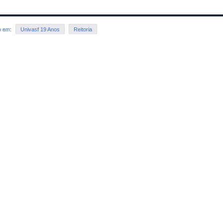
o em:
Univasf 19 Anos
Reitoria