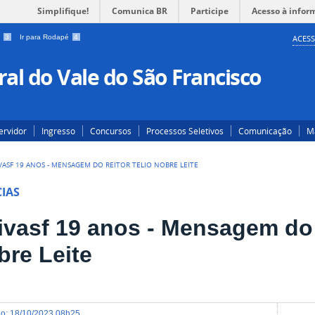
Simplifique!
Comunica BR
Participe
Acesso à infor
a
3
Ir para Rodapé
4
ACESS
al do Vale do São Francisco
ervidor
Ingresso
Concursos
Processos Seletivos
Comunicação
Ma
VASF 19 ANOS - MENSAGEM DO REITOR TELIO NOBRE LEITE
IAS
ivasf 19 anos - Mensagem do 
bre Leite
do
:
18/10/2023 08h25