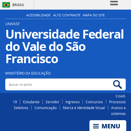
BRASIL
Simplifique!
ACESSIBILIDADE
ALTO CONTRASTE
MAPA DO SITE
Comunica BR
UNIVASF
Universidade Federal
Participe
do Vale do São
Acesso à informação
Legislação
Francisco
Canais
MINISTÉRIO DA EDUCAÇÃO
Buscar no portal
Bus
Covid-
19
Estudante
Servidor
Ingresso
Concursos
Processos
Seletivos
Comunicação
Marca e Identidade Visual
Acesso a
sistemas