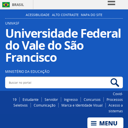
BRASIL
Simplifique!
ACESSIBILIDADE
ALTO CONTRASTE
MAPA DO SITE
Comunica BR
UNIVASF
Universidade Federal
Participe
do Vale do São
Acesso à informação
Legislação
Francisco
Canais
MINISTÉRIO DA EDUCAÇÃO
Buscar no portal
Bus
Covid-
19
Estudante
Servidor
Ingresso
Concursos
Processos
Seletivos
Comunicação
Marca e Identidade Visual
Acesso a
sistemas