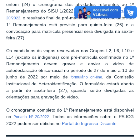
ontem (24) o cronograma das atividades referentes ao 1º
Remanejamento do SISU 1/2022. De acordo com a
Portaria Nº
, o resultado final da pré-matrícula para os candidatos do
20/2022
1º Remanejamento está previsto para quinta-feira (26) e a
convocação para matrícula presencial será divulgada na sexta-
feira (27).
Os candidatos às vagas reservadas nos Grupos L2, L6, L10 e
L14 (exceto os indígenas) com pré-matrícula confirmada no 1º
Remanejamento devem gravar e enviar o vídeo de
autodeclaração étnico-racial no período de 27 de maio a 10 de
junho de 2022 por meio de
, da Comissão
formulário on-line
Institucional de Heteroidentificação. O formulário estará aberto
a partir de sexta-feira (27), quando serão divulgadas as
orientações para gravação do vídeo.
O cronograma completo do 1º Remanejamento está disponível
na
. Todas as informações sobre o PS-ICG
Portaria Nº 20/2022
2022 podem ser obtidas no
Portal do Ingresso Discente
.