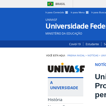
BRASIL
Ir para Conteúdo
1
Ir para Menu
2
Ir para Busc
UNIVASF
Universidade Feder
MINISTÉRIO DA EDUCAÇÃO
Covid-19
Estudante
S
VOCÊ ESTÁ AQUI:
PÁGINA INICIAL
>
NOTÍCIAS
>
UNI
NOTÍC
Uni
A
Pr
UNIVERSIDADE
pe
História