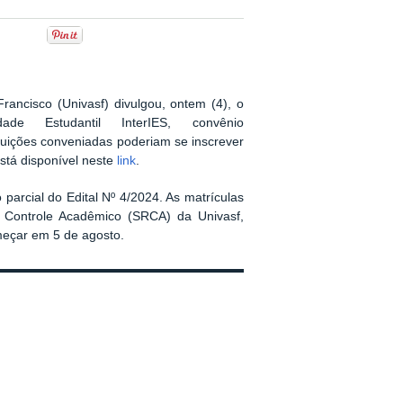
rancisco (Univasf) divulgou, ontem (4), o
e Estudantil InterIES, convênio
tuições conveniadas poderiam se inscrever
está disponível neste
link
.
parcial do Edital Nº 4/2024. As matrículas
e Controle Acadêmico (SRCA) da Univasf,
omeçar em 5 de agosto.