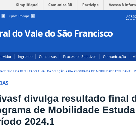
Simplifique!
Comunica BR
Participe
Acesso à infor
a
3
Ir para Rodapé
4
ACESS
al do Vale do São Francisco
ervidor
Ingresso
Concursos
Processos Seletivos
Comunicação
Ma
VASF DIVULGA RESULTADO FINAL DA SELEÇÃO PARA PROGRAMA DE MOBILIDADE ESTUDANTIL I
IAS
vasf divulga resultado final 
ograma de Mobilidade Estudant
ríodo 2024.1