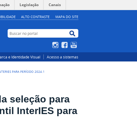
mação
Legislação
Canais
IBILIDADE
ALTO CONTRASTE
MAPA DO SITE
Buscar no portal
Buscar no portal
Instagram
Facebook
YouTube
rca e Identidade Visual
Acesso a sistemas
NTERIES PARA PERÍODO 2024.1
da seleção para
il InterIES para