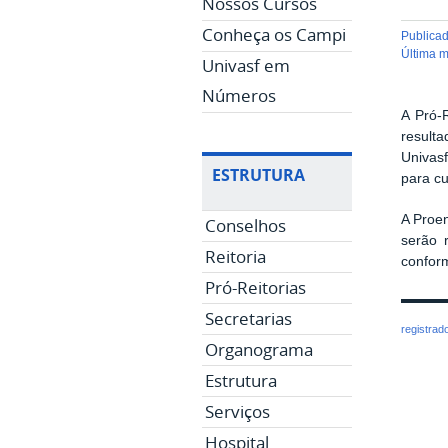
Nossos Cursos
Conheça os Campi
publica
última 
Univasf em
Números
A Pró-
resul
Univas
ESTRUTURA
para cu
A Proen
Conselhos
serão 
Reitoria
conform
Pró-Reitorias
Secretarias
registrad
Organograma
Estrutura
Serviços
Hospital