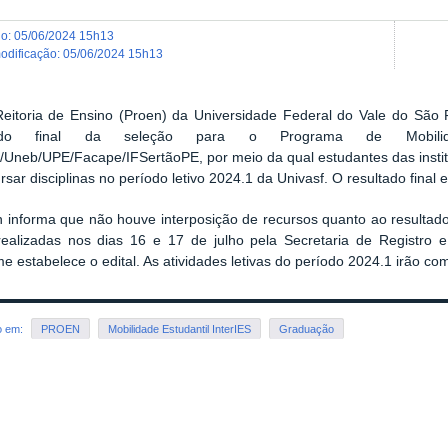
do
:
05/06/2024 15h13
modificação
:
05/06/2024 15h13
Reitoria de Ensino (Proen) da Universidade Federal do Vale do São F
tado final da seleção para o Programa de Mobilidad
f/Uneb/UPE/Facape/IFSertãoPE, por meio da qual estudantes das insti
rsar disciplinas no período letivo 2024.1 da Univasf. O resultado final 
 informa que não houve interposição de recursos quanto ao resultado 
realizadas nos dias 16 e 17 de julho pela Secretaria de Registro 
e estabelece o edital. As atividades letivas do período 2024.1 irão c
o em:
PROEN
Mobilidade Estudantil InterIES
Graduação