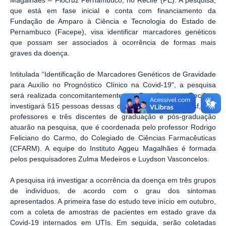
Magalhães – Fiocruz Pernambuco, no Recife (PE). A pesquisa,
que está em fase inicial e conta com financiamento da
Fundação de Amparo à Ciência e Tecnologia do Estado de
Pernambuco (Facepe), visa identificar marcadores genéticos
que possam ser associados à ocorrência de formas mais
graves da doença.
Intitulada “Identificação de Marcadores Genéticos de Gravidade
para Auxílio no Prognóstico Clínico na Covid-19", a pesquisa
será realizada concomitantemente em Petrolina e no Recife e
investigará 515 pessoas dessas duas regiões. Na Univasf, seis
professores e três discentes de graduação e pós-graduação
atuarão na pesquisa, que é coordenada pelo professor Rodrigo
Feliciano do Carmo, do Colegiado de Ciências Farmacêuticas
(CFARM). A equipe do Instituto Aggeu Magalhães é formada
pelos pesquisadores Zulma Medeiros e Luydson Vasconcelos.
A pesquisa irá investigar a ocorrência da doença em três grupos
de indivíduos, de acordo com o grau dos sintomas
apresentados. A primeira fase do estudo teve início em outubro,
com a coleta de amostras de pacientes em estado grave da
Covid-19 internados em UTIs. Em seguida, serão coletadas