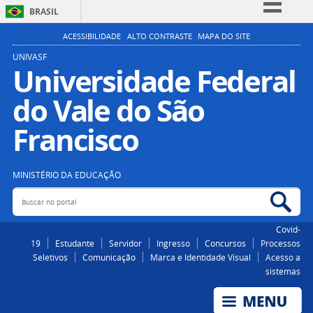
BRASIL
Simplifique!
ACESSIBILIDADE
ALTO CONTRASTE
MAPA DO SITE
Comunica BR
UNIVASF
Universidade Federal
Participe
do Vale do São
Acesso à informação
Legislação
Francisco
Canais
MINISTÉRIO DA EDUCAÇÃO
Buscar no portal
Bus
Covid-
19
Estudante
Servidor
Ingresso
Concursos
Processos
Seletivos
Comunicação
Marca e Identidade Visual
Acesso a
sistemas