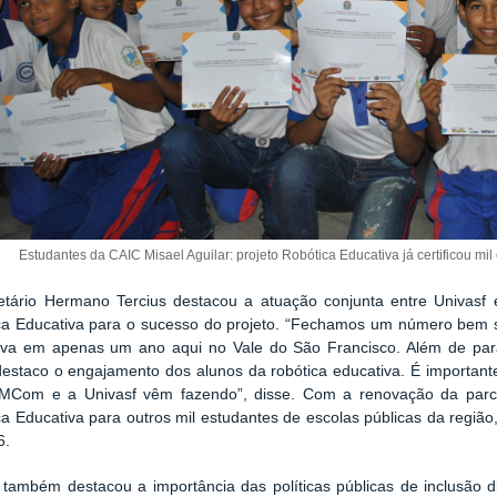
Estudantes da CAIC Misael Aguilar: projeto Robótica Educativa já certificou mil
etário Hermano Tercius destacou a atuação conjunta entre Univas
ca Educativa para o sucesso do projeto. “Fechamos um número bem si
iva em apenas um ano aqui no Vale do São Francisco. Além de para
destaco o engajamento dos alunos da robótica educativa. É important
MCom e a Univasf vêm fazendo”, disse. Com a renovação da parcer
a Educativa para outros mil estudantes de escolas públicas da região,
6.
 também destacou a importância das políticas públicas de inclusão d