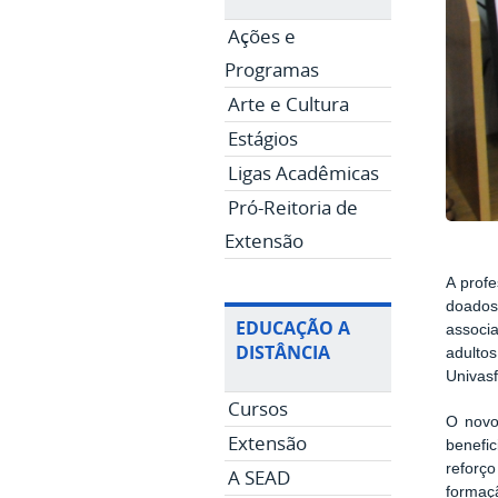
Ações e
Programas
Arte e Cultura
Estágios
Ligas Acadêmicas
Pró-Reitoria de
Extensão
A prof
doados
EDUCAÇÃO A
associ
DISTÂNCIA
adulto
Univasf
Cursos
O novo
Extensão
benefic
reforço
A SEAD
formaçã