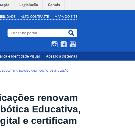
mação
Legislação
Canais
IBILIDADE
ALTO CONTRASTE
MAPA DO SITE
Buscar no portal
Buscar no portal
Instagram
Facebook
YouTube
rca e Identidade Visual
Acesso a sistemas
A EDUCATIVA, INAUGURAM PONTO DE INCLUSÃO
nicações renovam
bótica Educativa,
ital e certificam