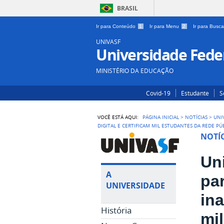
BRASIL
Ir para Conteúdo
1
Ir para Menu
2
Ir para Busc
UNIVASF
Universidade Feder
MINISTÉRIO DA EDUCAÇÃO
Covid-19
Estudante
S
VOCÊ ESTÁ AQUI:
PÁGINA INICIAL
>
NOTÍCIAS
>
UNI
DIGITAL E CERTIFICAM MIL ESTUDANTES DA REDE PÚ
NOTÍC
Un
A
pa
UNIVERSIDADE
ina
História
mi