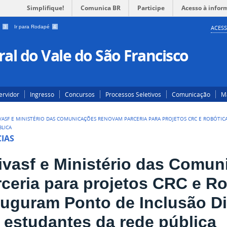
Simplifique!
Comunica BR
Participe
Acesso à infor
a
3
Ir para Rodapé
4
ACESS
al do Vale do São Francisco
ervidor
Ingresso
Concursos
Processos Seletivos
Comunicação
Ma
VASF E MINISTÉRIO DAS COMUNICAÇÕES RENOVAM PARCERIA PARA PROJETOS CRC E ROBÓTIC
BLICA
IAS
ivasf e Ministério das Comu
rceria para projetos CRC e Ro
uguram Ponto de Inclusão Dig
l estudantes da rede pública