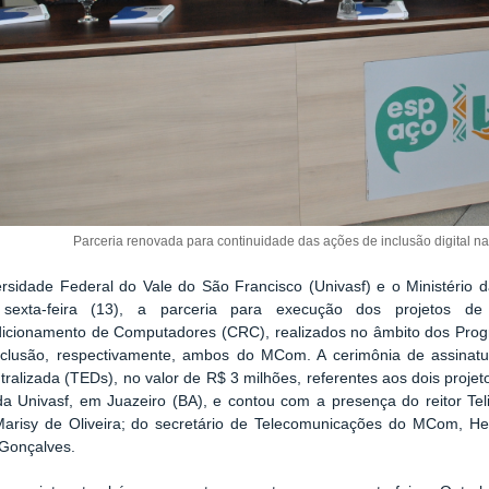
Parceria renovada para continuidade das ações de inclusão digital na
ersidade Federal do Vale do São Francisco (Univasf) e o Ministéri
 sexta-feira (13), a parceria para execução dos projetos d
icionamento de Computadores (CRC), realizados no âmbito dos Pro
nclusão, respectivamente, ambos do MCom. A cerimônia de assinat
ralizada (TEDs), no valor de R$ 3 milhões, referentes aos dois proje
da Univasf, em Juazeiro (BA), e contou com a presença do reitor Teli
Marisy de Oliveira; do secretário de Telecomunicações do MCom, Her
 Gonçalves.