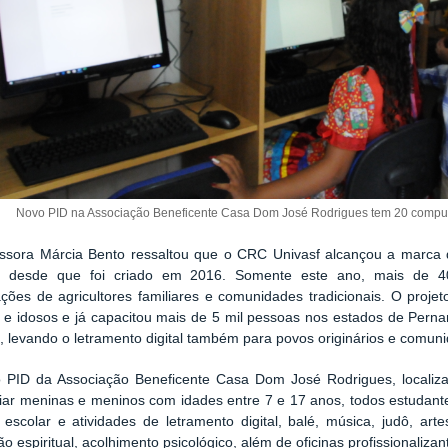
Novo PID na Associação Beneficente Casa Dom José Rodrigues tem 20 comput
essora Márcia Bento ressaltou que o CRC Univasf alcançou a marca 
 desde que foi criado em 2016. Somente este ano, mais de 4
ações de agricultores familiares e comunidades tradicionais. O proj
s e idosos e já capacitou mais de 5 mil pessoas nos estados de Pern
, levando o letramento digital também para povos originários e comuni
 PID da Associação Beneficente Casa Dom José Rodrigues, localizad
iar meninas e meninos com idades entre 7 e 17 anos, todos estudante
 escolar e atividades de letramento digital, balé, música, judô, art
o espiritual, acolhimento psicológico, além de oficinas profissionalizan