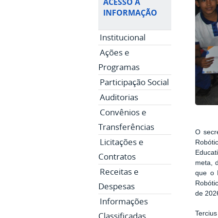
ACESSO À
INFORMAÇÃO
Institucional
Ações e
Programas
Participação Social
Auditorias
Convênios e
Transferências
O secr
Licitações e
Robóti
Educat
Contratos
meta, 
Receitas e
que o 
Robótic
Despesas
de 202
Informações
Tercius
Classificadas