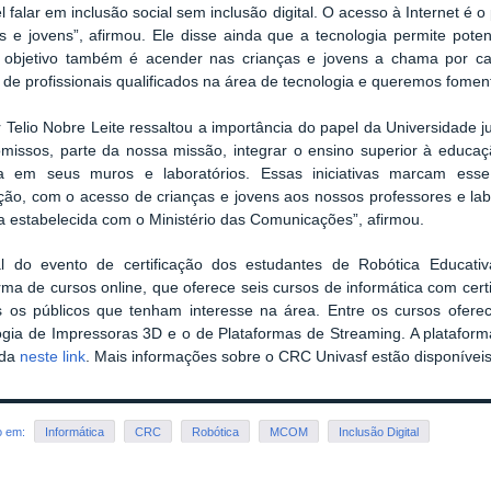
l falar em inclusão social sem inclusão digital. O acesso à Internet é o
s e jovens”, afirmou. Ele disse ainda que a tecnologia permite potenc
 objetivo também é acender nas crianças e jovens a chama por carr
 de profissionais qualificados na área de tecnologia e queremos foment
r Telio Nobre Leite ressaltou a importância do papel da Universidade
missos, parte da nossa missão, integrar o ensino superior à educaç
a em seus muros e laboratórios. Essas iniciativas marcam esse 
ação, com o acesso de crianças e jovens aos nossos professores e la
a estabelecida com o Ministério das Comunicações”, afirmou.
al do evento de certificação dos estudantes de Robótica Educat
rma de cursos online, que oferece seis cursos de informática com cert
s os públicos que tenham interesse na área. Entre os cursos oferec
ogia de Impressoras 3D e o de Plataformas de Streaming. A plataform
ada
neste link
. Mais informações sobre o CRC Univasf estão disponívei
o em:
Informática
CRC
Robótica
MCOM
Inclusão Digital