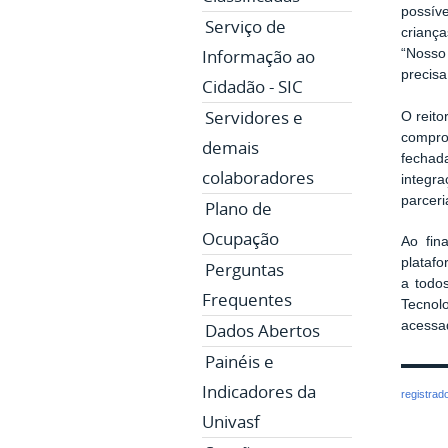
possíve
Serviço de
criança
Informação ao
“Nosso
precisa
Cidadão - SIC
Servidores e
O reito
compro
demais
fechad
colaboradores
integr
parceri
Plano de
Ocupação
Ao fin
platafo
Perguntas
a todo
Frequentes
Tecnol
acess
Dados Abertos
Painéis e
Indicadores da
registrad
Univasf