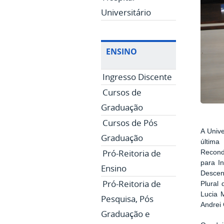
Universitário
ENSINO
Ingresso Discente
Cursos de
Graduação
Cursos de Pós
A Univ
Graduação
última
Pró-Reitoria de
Recond
para I
Ensino
Descent
Pró-Reitoria de
Plural 
Lucia 
Pesquisa, Pós
Andrei
Graduação e