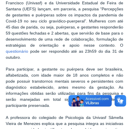
Francisco (Univasf) e da Universidade Estadual de Feira de
Santana (UEFS) lançam, em parceria, a pesquisa “Percepções
de gestantes e puérperas sobre os impactos da pandemia de
Covid-19 no seu ciclo gravídico-puerperal”. Mulheres com até
45 dias de parida, ou seja, puérperas, e gestantes responderão
59 questões fechadas e 2 abertas, que servirão de base para o
desenvolvimento de uma rede de colaboração, formulação de
estratégias de orientação e apoio nesse contexto. O
questionário
pode ser respondido até as 23h59 do dia 31 de
outubro.
Para participar, a gestante ou puérpera deve ser brasileira,
alfabetizada, com idade maior de 18 anos completos e não
pode possuir transtornos mentais severos e persistentes com
diagnóstico estabelecido, antes mesmo da gestação. As
informações obtidas serão utilizadas para fins da pesquisa e
serão manejadas em total sigilo, com a identidade da
participante preservada.
A professora do colegiado de Psicologia da Univasf Sâmella
Vieira de Menezes explica que a pesquisa integra as iniciativas