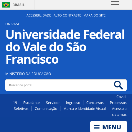
BRASIL
Simplifique!
ACESSIBILIDADE
ALTO CONTRASTE
MAPA DO SITE
Comunica BR
UNIVASF
Universidade Federal
Participe
do Vale do São
Acesso à informação
Legislação
Francisco
Canais
MINISTÉRIO DA EDUCAÇÃO
Buscar no portal
Bus
Covid-
19
Estudante
Servidor
Ingresso
Concursos
Processos
Seletivos
Comunicação
Marca e Identidade Visual
Acesso a
sistemas