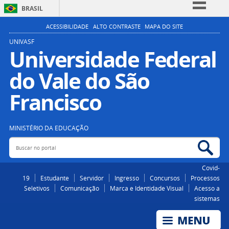
BRASIL
Simplifique!
ACESSIBILIDADE
ALTO CONTRASTE
MAPA DO SITE
Comunica BR
UNIVASF
Universidade Federal
Participe
do Vale do São
Acesso à informação
Legislação
Francisco
Canais
MINISTÉRIO DA EDUCAÇÃO
Buscar no portal
Bus
Covid-
19
Estudante
Servidor
Ingresso
Concursos
Processos
Seletivos
Comunicação
Marca e Identidade Visual
Acesso a
sistemas