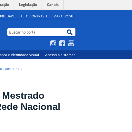
mação
Legislação
Canais
IBILIDADE
ALTO CONTRASTE
MAPA DO SITE
Buscar no portal
Buscar no portal
Instagram
Facebook
YouTube
rca e Identidade Visual
Acesso a sistemas
L (PROFSOCIO)
o Mestrado
Rede Nacional