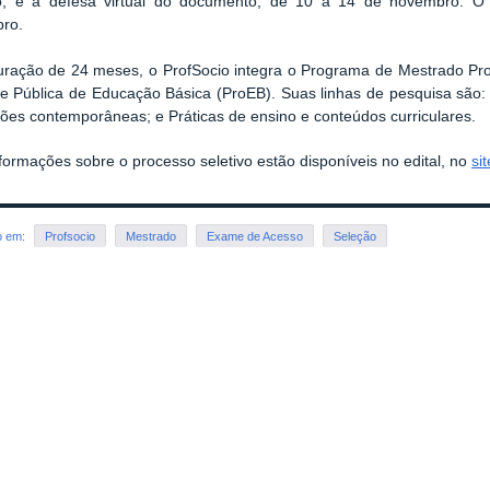
o, e a defesa virtual do documento, de 10 a 14 de novembro. O r
ro.
ração de 24 meses, o ProfSocio integra o Programa de Mestrado Profi
e Pública de Educação Básica (ProEB). Suas linhas de pesquisa são:
ões contemporâneas; e Práticas de ensino e conteúdos curriculares.
formações sobre o processo seletivo estão disponíveis no edital, no
si
o em:
Profsocio
Mestrado
Exame de Acesso
Seleção