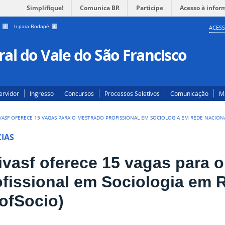
Simplifique!
Comunica BR
Participe
Acesso à infor
a
3
Ir para Rodapé
4
ACESS
al do Vale do São Francisco
ervidor
Ingresso
Concursos
Processos Seletivos
Comunicação
Ma
VASF OFERECE 15 VAGAS PARA O MESTRADO PROFISSIONAL EM SOCIOLOGIA EM REDE NACIONA
IAS
ivasf oferece 15 vagas para 
ofissional em Sociologia em 
rofSocio)