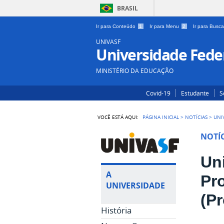
BRASIL
Ir para Conteúdo
1
Ir para Menu
2
Ir para Busc
UNIVASF
Universidade Feder
MINISTÉRIO DA EDUCAÇÃO
Covid-19
Estudante
S
VOCÊ ESTÁ AQUI:
PÁGINA INICIAL
>
NOTÍCIAS
>
UNI
NOTÍC
Un
A
Pr
UNIVERSIDADE
(P
História