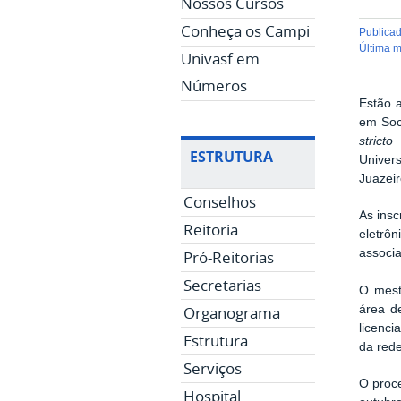
Nossos Cursos
Conheça os Campi
publica
última 
Univasf em
Números
Estão a
em Soc
stricto
ESTRUTURA
Univer
Juazeir
Conselhos
As insc
Reitoria
eletrôn
associa
Pró-Reitorias
Secretarias
O mest
Organograma
área d
licenc
Estrutura
da red
Serviços
O proce
Hospital