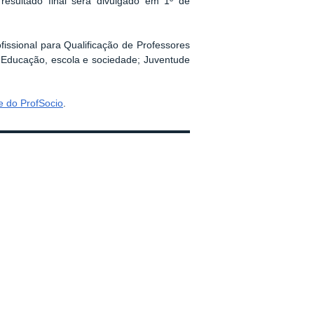
esultado final será divulgado em 1º de
ssional para Qualificação de Professores
 Educação, escola e sociedade; Juventude
te do ProfSocio
.