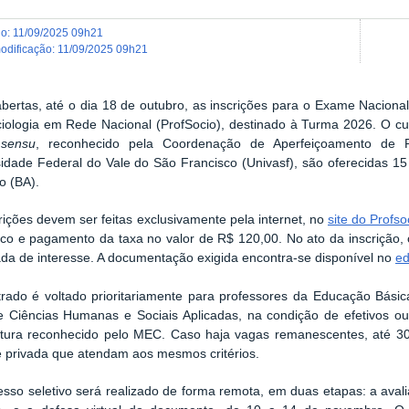
do
:
11/09/2025 09h21
modificação
:
11/09/2025 09h21
bertas, até o dia 18 de outubro, as inscrições para o Exame Naciona
iologia em Rede Nacional (ProfSocio), destinado à Turma 2026. O cur
 sensu
, reconhecido pela Coordenação de Aperfeiçoamento de P
sidade Federal do Vale do São Francisco (Univasf), são oferecidas 1
o (BA).
rições devem ser feitas exclusivamente pela internet, no
site
do Profso
ico e pagamento da taxa no valor de R$ 120,00. No ato da inscrição, o
da de interesse. A documentação exigida encontra-se disponível no
ed
rado é voltado prioritariamente para professores da Educação Bás
e Ciências Humanas e Sociais Aplicadas, na condição de efetivos o
iatura reconhecido pelo MEC. Caso haja vagas remanescentes, até 3
e privada que atendam aos mesmos critérios.
sso seletivo será realizado de forma remota, em duas etapas: a aval