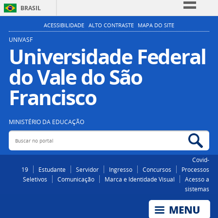
BRASIL
Simplifique!
ACESSIBILIDADE
ALTO CONTRASTE
MAPA DO SITE
Comunica BR
UNIVASF
Universidade Federal
Participe
do Vale do São
Acesso à informação
Legislação
Francisco
Canais
MINISTÉRIO DA EDUCAÇÃO
Buscar no portal
Bus
Covid-
19
Estudante
Servidor
Ingresso
Concursos
Processos
Seletivos
Comunicação
Marca e Identidade Visual
Acesso a
sistemas