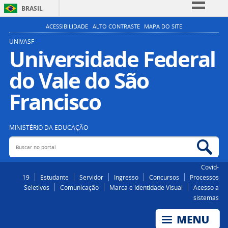
BRASIL
Simplifique!
ACESSIBILIDADE
ALTO CONTRASTE
MAPA DO SITE
Comunica BR
UNIVASF
Universidade Federal
Participe
do Vale do São
Acesso à informação
Legislação
Francisco
Canais
MINISTÉRIO DA EDUCAÇÃO
Buscar no portal
Bus
Covid-
19
Estudante
Servidor
Ingresso
Concursos
Processos
Seletivos
Comunicação
Marca e Identidade Visual
Acesso a
sistemas