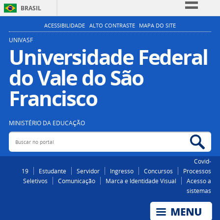
BRASIL
Simplifique!
ACESSIBILIDADE
ALTO CONTRASTE
MAPA DO SITE
Comunica BR
UNIVASF
Universidade Federal
Participe
do Vale do São
Acesso à informação
Legislação
Francisco
Canais
MINISTÉRIO DA EDUCAÇÃO
Buscar no portal
Bus
Covid-
19
Estudante
Servidor
Ingresso
Concursos
Processos
Seletivos
Comunicação
Marca e Identidade Visual
Acesso a
sistemas