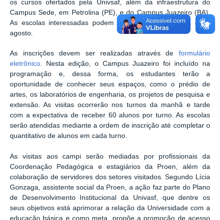
os cursos ofertados pela Univsaf, além da infraestrutura do
Campus Sede, em Petrolina (PE), e do Campus Juazeiro (BA).
As escolas interessadas podem se inscrever até o dia 4 de
agosto.
As inscrições devem ser realizadas através de
formulário
eletrônico
. Nesta edição, o Campus Juazeiro foi incluído na
programação e, dessa forma, os estudantes terão a
oportunidade de conhecer seus espaços, como o prédio de
artes, os laboratórios de engenharia, os projetos de pesquisa e
extensão. As visitas ocorrerão nos turnos da manhã e tarde
com a expectativa de receber 60 alunos por turno. As escolas
serão atendidas mediante a ordem de inscrição até completar o
quantitativo de alunos em cada turno.
As visitas aos campi serão mediadas por profissionais da
Coordenação Pedagógica e estagiários da Proen, além da
colaboração de servidores dos setores visitados. Segundo Lícia
Gonzaga, assistente social da Proen, a ação faz parte do Plano
de Desenvolvimento Institucional da Univasf, que dentre os
seus objetivos está aprimorar a relação da Universidade com a
educação básica e como meta, propõe a promoção de acesso