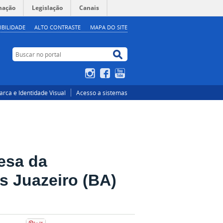
mação
Legislação
Canais
IBILIDADE
ALTO CONTRASTE
MAPA DO SITE
Buscar no portal
Buscar no portal
Instagram
Facebook
YouTube
rca e Identidade Visual
Acesso a sistemas
esa da
s Juazeiro (BA)