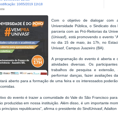
modificação
:
10/05/2019 11h18
asta
Com o objetivo de dialogar com 
Universidade Pública, o Sindicato do
parceria com as Pró-Reitorias da Univ
(Univasf), está promovendo o evento “A
no dia 15 de maio, às 17h, no Esta
Univasf, Campus Juazeiro (BA).
A programação do evento é aberta e o 
atividades diversas. Os participan
trabalhos de pesquisa e extensão, 
performar danças, fazer avaliações da
stará aberto para a formação de uma feira e os interessados poderão
 comidas.
etivo do evento é trazer a comunidade do Vale do São Francisco para
o produzidas em nossa instituição. Além disso, é um importante mome
 princípios republicanos”, afirma o presidente do SindUnivasf, Adalto