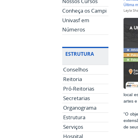
Nossos Cursos
última 
Conheça os Campi
Layla Sh
Univasf em
Números
ESTRUTURA
Conselhos
Reitoria
Pró-Reitorias
local e
Secretarias
artes e
Organograma
“O obj
Estrutura
extensã
Serviços
de seus
Hospital