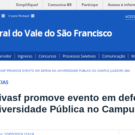
Simplifique!
Comunica BR
Participe
Acesso à infor
a
3
Ir para Rodapé
4
ACESS
al do Vale do São Francisco
ervidor
Ingresso
Concursos
Processos Seletivos
Comunicação
Ma
VASF PROMOVE EVENTO EM DEFESA DA UNIVERSIDADE PÚBLICA NO CAMPUS JUAZEIRO (BA)
IAS
ivasf promove evento em def
iversidade Pública no Campu
do
:
10/05/2019 11h18