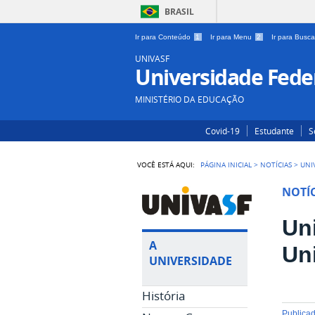
BRASIL
Ir para Conteúdo
1
Ir para Menu
2
Ir para Busc
UNIVASF
Universidade Feder
MINISTÉRIO DA EDUCAÇÃO
Covid-19
Estudante
S
VOCÊ ESTÁ AQUI:
PÁGINA INICIAL
>
NOTÍCIAS
>
UNI
NOTÍC
Un
A
Un
UNIVERSIDADE
História
publica