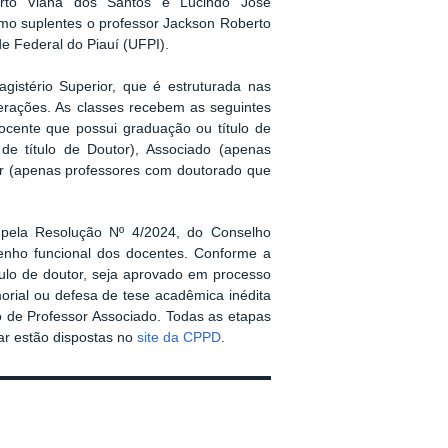
rto Viana dos Santos e Lucindo José
omo suplentes o professor Jackson Roberto
e Federal do Piauí (UFPI).
gistério Superior, que é estruturada nas
terações. As classes recebem as seguintes
ocente que possui graduação ou título de
r de título de Doutor), Associado (apenas
ar (apenas professores com doutorado que
 pela Resolução Nº 4/2024, do Conselho
penho funcional dos docentes. Conforme a
tulo de doutor, seja aprovado em processo
rial ou defesa de tese acadêmica inédita
 de Professor Associado. Todas as etapas
ar estão dispostas no
site da CPPD
.