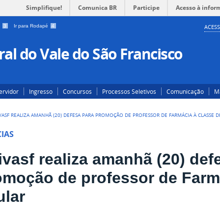
Simplifique!
Comunica BR
Participe
Acesso à infor
a
3
Ir para Rodapé
4
ACESS
al do Vale do São Francisco
ervidor
Ingresso
Concursos
Processos Seletivos
Comunicação
Ma
VASF REALIZA AMANHÃ (20) DEFESA PARA PROMOÇÃO DE PROFESSOR DE FARMÁCIA À CLASSE D
IAS
ivasf realiza amanhã (20) def
omoção de professor de Farmá
ular