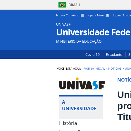
BRASIL
Ir para Conteúdo
1
Ir para Menu
2
Ir para Busc
UNIVASF
Universidade Feder
MINISTÉRIO DA EDUCAÇÃO
Covid-19
Estudante
S
VOCÊ ESTÁ AQUI:
PÁGINA INICIAL
>
NOTÍCIAS
>
UNI
NOTÍC
Un
A
pr
UNIVERSIDADE
Tit
História