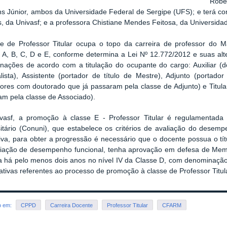
Robe
ns Júnior, ambos da Universidade Federal de Sergipe (UFS); e terá c
 da Univasf; e a professora Chistiane Mendes Feitosa, da Universidad
se de Professor Titular ocupa o topo da carreira de professor do Ma
s A, B, C, D e E, conforme determina a Lei Nº 12.772/2012 e suas al
nações de acordo com a titulação do ocupante do cargo: Auxiliar (d
lista), Assistente (portador de título de Mestre), Adjunto (portado
sores com doutorado que já passaram pela classe de Adjunto) e Titul
am pela classe de Associado).
vasf, a promoção à classe E - Professor Titular é regulamentada
sitário (Conuni), que estabelece os critérios de avaliação do desem
iva, para obter a progressão é necessário que o docente possua o tí
liação de desempenho funcional, tenha aprovação em defesa de Memo
ja há pelo menos dois anos no nível IV da Classe D, com denominação
tivas referentes ao processo de promoção à classe de Professor Titul
o em:
CPPD
Carreira Docente
Professor Titular
CFARM