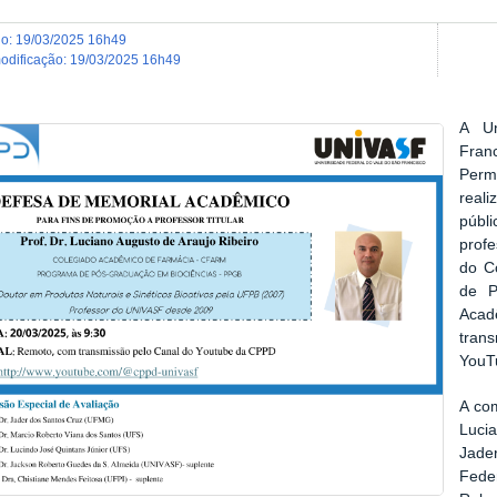
do
:
19/03/2025 16h49
modificação
:
19/03/2025 16h49
A Un
Fran
Perm
real
públ
prof
do C
de P
Acad
tran
YouTu
A com
Luci
Jade
Fede