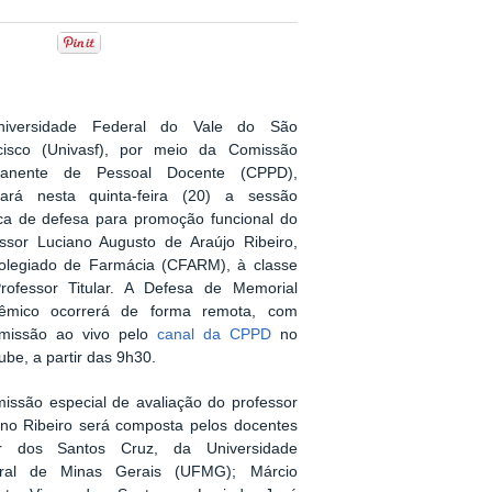
iversidade Federal do Vale do São
cisco (Univasf), por meio da Comissão
anente de Pessoal Docente (CPPD),
izará nesta quinta-feira (20) a sessão
ica de defesa para promoção funcional do
essor Luciano Augusto de Araújo Ribeiro,
olegiado de Farmácia (CFARM), à classe
rofessor Titular. A Defesa de Memorial
êmico ocorrerá de forma remota, com
smissão ao vivo pelo
canal da CPPD
no
be, a partir das 9h30.
issão especial de avaliação do professor
ano Ribeiro será composta pelos docentes
r dos Santos Cruz, da Universidade
ral de Minas Gerais (UFMG); Márcio