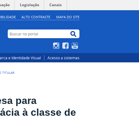
mação
Legislação
Canais
IBILIDADE
ALTO CONTRASTE
MAPA DO SITE
Buscar no portal
Buscar no portal
Instagram
Facebook
YouTube
rca e Identidade Visual
Acesso a sistemas
E TITULAR
esa para
cia à classe de