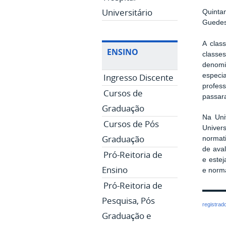
Universitário
Quinta
Guedes,
A clas
ENSINO
classe
denomi
Ingresso Discente
especia
profes
Cursos de
passar
Graduação
Na Uni
Cursos de Pós
Univer
Graduação
normat
de ava
Pró-Reitoria de
e este
Ensino
e norma
Pró-Reitoria de
Pesquisa, Pós
registrad
Graduação e