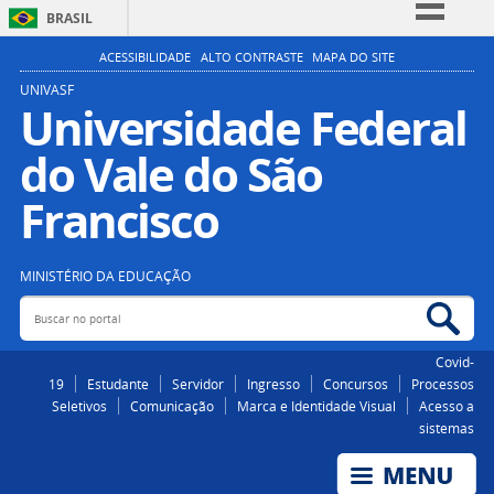
BRASIL
Simplifique!
ACESSIBILIDADE
ALTO CONTRASTE
MAPA DO SITE
Comunica BR
UNIVASF
Universidade Federal
Participe
do Vale do São
Acesso à informação
Legislação
Francisco
Canais
MINISTÉRIO DA EDUCAÇÃO
Buscar no portal
Bus
Covid-
19
Estudante
Servidor
Ingresso
Concursos
Processos
Seletivos
Comunicação
Marca e Identidade Visual
Acesso a
sistemas