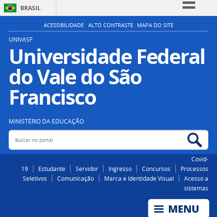
BRASIL
Simplifique!
ACESSIBILIDADE
ALTO CONTRASTE
MAPA DO SITE
Comunica BR
UNIVASF
Universidade Federal
Participe
do Vale do São
Acesso à informação
Legislação
Francisco
Canais
MINISTÉRIO DA EDUCAÇÃO
Buscar no portal
Bus
Covid-
19
Estudante
Servidor
Ingresso
Concursos
Processos
Seletivos
Comunicação
Marca e Identidade Visual
Acesso a
sistemas