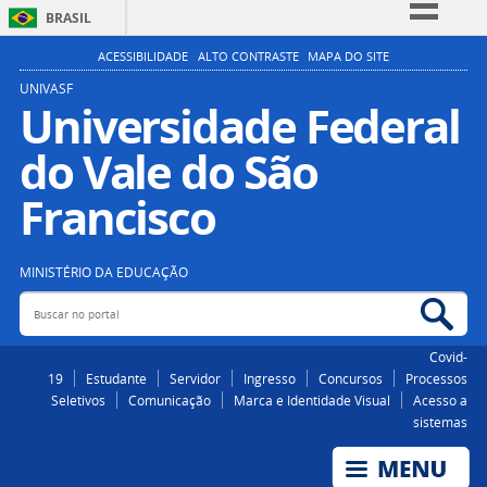
BRASIL
Simplifique!
ACESSIBILIDADE
ALTO CONTRASTE
MAPA DO SITE
Comunica BR
UNIVASF
Universidade Federal
Participe
do Vale do São
Acesso à informação
Legislação
Francisco
Canais
MINISTÉRIO DA EDUCAÇÃO
Buscar no portal
Bus
Covid-
19
Estudante
Servidor
Ingresso
Concursos
Processos
Seletivos
Comunicação
Marca e Identidade Visual
Acesso a
sistemas