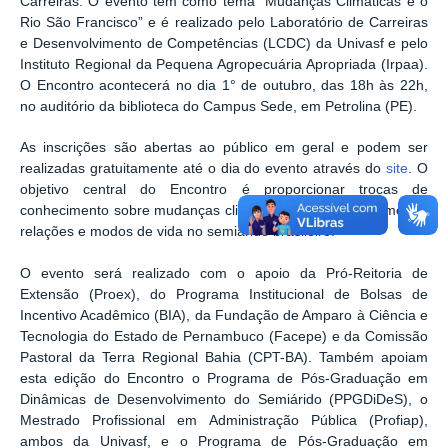
Carreiras. O evento tem como tema “Mudanças Climáticas e o
Rio São Francisco” e é realizado pelo Laboratório de Carreiras
e Desenvolvimento de Competências (LCDC) da Univasf e pelo
Instituto Regional da Pequena Agropecuária Apropriada (Irpaa).
O Encontro acontecerá no dia 1° de outubro, das 18h às 22h,
no auditório da biblioteca do Campus Sede, em Petrolina (PE).
As inscrições são abertas ao público em geral e podem ser
realizadas gratuitamente até o dia do evento através do
site
. O
objetivo central do Encontro é proporcionar trocas de
conhecimento sobre mudanças climáticas e o desenvolvimento,
relações e modos de vida no semiárido brasileiro.
O evento será realizado com o apoio da Pró-Reitoria de
Extensão (Proex), do Programa Institucional de Bolsas de
Incentivo Acadêmico (BIA), da Fundação de Amparo à Ciência e
Tecnologia do Estado de Pernambuco (Facepe) e da Comissão
Pastoral da Terra Regional Bahia (CPT-BA). Também apoiam
esta edição do Encontro o Programa de Pós-Graduação em
Dinâmicas de Desenvolvimento do Semiárido (PPGDiDeS), o
Mestrado Profissional em Administração Pública (Profiap),
ambos da Univasf, e o Programa de Pós-Graduação em