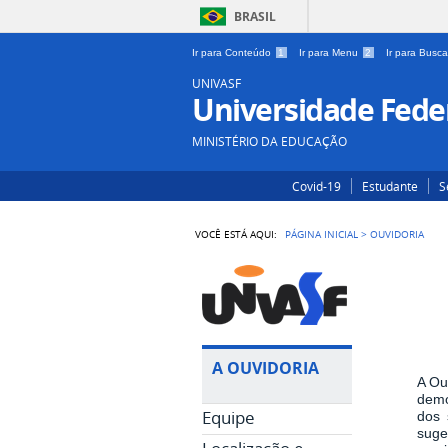
BRASIL
Ir para Conteúdo
1
Ir para Menu
2
Ir para Busc
UNIVASF
Universidade Feder
MINISTÉRIO DA EDUCAÇÃO
Covid-19
Estudante
S
VOCÊ ESTÁ AQUI:
PÁGINA INICIAL
>
OUVIDORIA
A OUVIDORIA
A Ou
demo
Equipe
dos 
suge