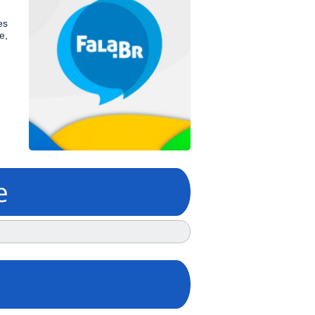
es
e,