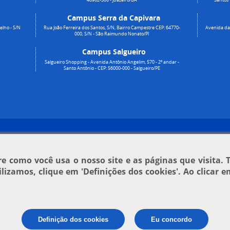
Campus Serra da Capivara
elho - S/N
Rua João Ferreira dos Santos, S/N, Bairro Campestre CEP: 64770-
Avenida da 
000, S/N - São Raimundo Nonato/PI
Campus Salgueiro
Salgueiro Shopping - Avenida Antônio Angelim, 570 - 2º andar -
Santo Antônio - CEP: 56000-000 - Salgueiro/PE
 como você usa o nosso site e as páginas que visita. 
tilizamos, clique em
'Definições dos cookies'
. Ao clicar 