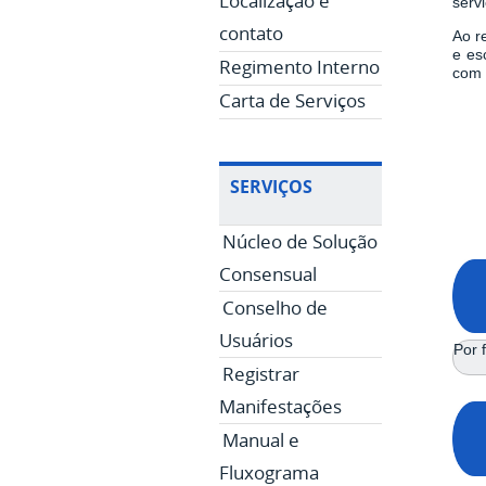
Localização e
servi
contato
Ao r
e es
Regimento Interno
com 
Carta de Serviços
SERVIÇOS
Núcleo de Solução
Consensual
Conselho de
Usuários
Por f
Registrar
Manifestações
Manual e
Fluxograma