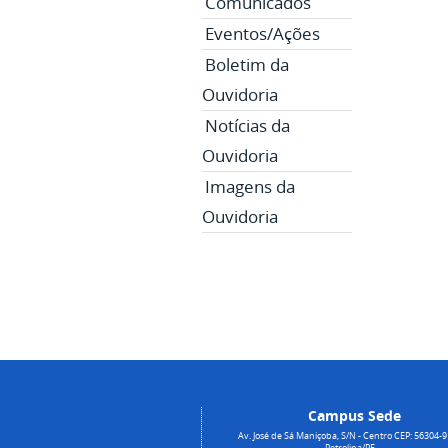
Comunicados
Eventos/Ações
Boletim da
Ouvidoria
Notícias da
Ouvidoria
Imagens da
Ouvidoria
Campus Sede
Av. José de Sá Maniçoba, S/N - Centro CEP: 56304-9
Petrolina/PE