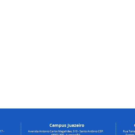
Campus Juazeiro
17 -
Avenida Antonio Carlos Magalhães, 510 - Santo Antônio CEP:
Rua Toma
48902-300 - Juazeiro/BA
Santos