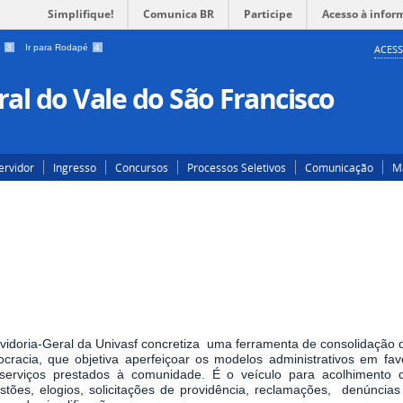
Simplifique!
Comunica BR
Participe
Acesso à infor
a
3
Ir para Rodapé
4
ACESS
al do Vale do São Francisco
ervidor
Ingresso
Concursos
Processos Seletivos
Comunicação
Ma
vidoria-Geral da Univasf concretiza uma ferramenta de consolidação 
cracia, que objetiva aperfeiçoar os modelos administrativos em fav
serviços prestados à comunidade. É o veículo para acolhimento 
stões, elogios, solicitações de providência, reclamações, denúncias