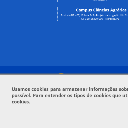
Campus Ciências Agrárias
Rodovia BR 407, 12 Lote 543 - Projeto de Irrigação Nilo Co
C1 CEP: 56300-000 - Petrolina/PE
Usamos
cookies
para armazenar informações sobre
possível. Para entender os tipos de cookies que u
cookies.