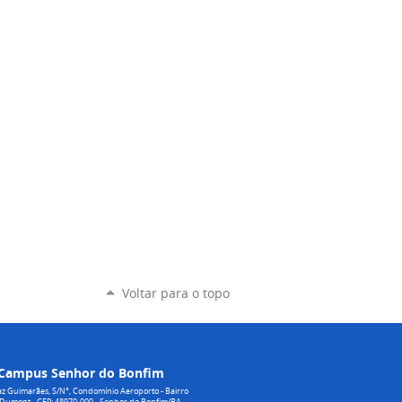
Voltar para o topo
Campus Senhor do Bonfim
z Guimarães, S/N°, Condomínio Aeroporto - Bairro
 Dumont - CEP: 48970-000 - Senhor do Bonfim/BA