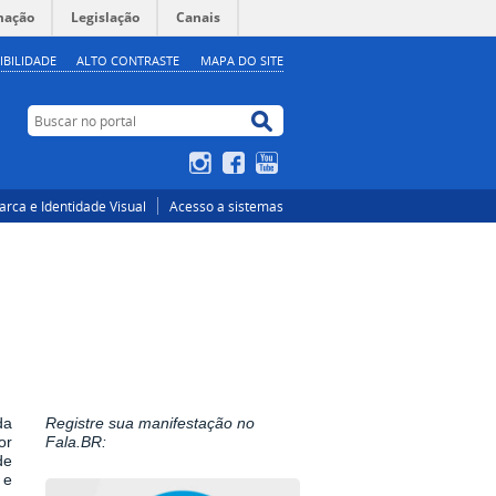
mação
Legislação
Canais
IBILIDADE
ALTO CONTRASTE
MAPA DO SITE
Buscar no portal
Buscar no portal
Instagram
Facebook
YouTube
rca e Identidade Visual
Acesso a sistemas
da
Registre sua manifestação no
or
Fala.BR:
de
 e