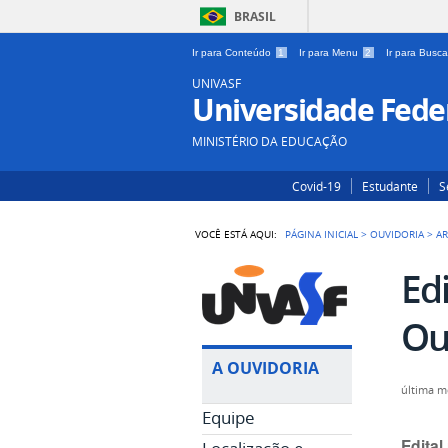
BRASIL
Ir para Conteúdo
1
Ir para Menu
2
Ir para Busc
UNIVASF
Universidade Feder
MINISTÉRIO DA EDUCAÇÃO
Covid-19
Estudante
S
VOCÊ ESTÁ AQUI:
PÁGINA INICIAL
>
OUVIDORIA
>
A
Edi
Ou
A OUVIDORIA
última m
Equipe
Edital