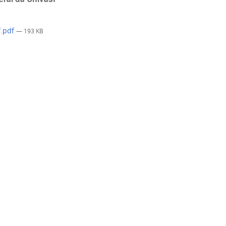
f.pdf
— 193 KB