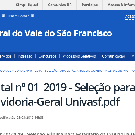
Simplifique!
Comunica BR
Participe
Acesso à infor
a
3
Ir para Rodapé
4
ACESS
al do Vale do São Francisco
ervidor
Ingresso
Concursos
Processos Seletivos
Comunicação
Ma
RQUIVOS
>
EDITAL Nº 01_2019 - SELEÇÃO PARA ESTÁGIARIOS DA OUVIDORIA-GERAL UNIVASF.PD
tal nº 01_2019 - Seleção para
vidoria-Geral Univasf.pdf
odificação
25/03/2019 14h38
 nº 01/2019 - Seleção Pública para Estagiário da Ouvidoria-G