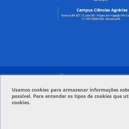
Campus Ciências Agrárias
Rodovia BR 407, 12 Lote 543 - Projeto de Irrigação Nilo Co
C1 CEP: 56300-000 - Petrolina/PE
Usamos
cookies
para armazenar informações sobre
possível. Para entender os tipos de cookies que u
cookies.