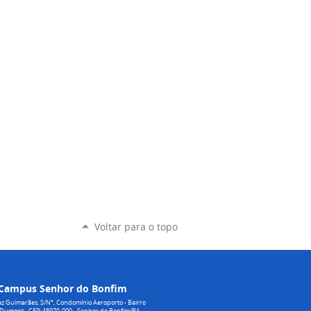
Voltar para o topo
Campus Senhor do Bonfim
z Guimarães, S/N°, Condomínio Aeroporto - Bairro
 Dumont - CEP: 48970-000 - Senhor do Bonfim/BA