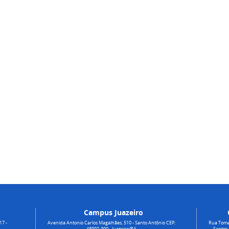
Campus Juazeiro
17 -
Avenida Antonio Carlos Magalhães, 510 - Santo Antônio CEP:
Rua Toma
48902-300 - Juazeiro/BA
Santos