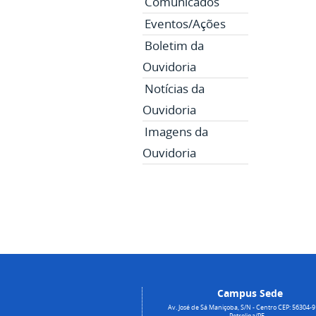
Comunicados
Eventos/Ações
Boletim da
Ouvidoria
Notícias da
Ouvidoria
Imagens da
Ouvidoria
Campus Sede
Av. José de Sá Maniçoba, S/N - Centro CEP: 56304-9
Petrolina/PE