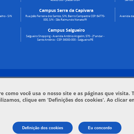
Campus Serra da Capivara
elho - S/N
Rua João Ferreira dos Santos, S/N, Bairro Campestre CEP: 64770-
Avenida da 
000, S/N - São Raimundo Nonato/PI
Campus Salgueiro
Salgueiro Shopping - Avenida Antônio Angelim, 570 - 2º andar -
Santo Antônio - CEP: 56000-000 - Salgueiro/PE
 como você usa o nosso site e as páginas que visita. 
tilizamos, clique em
'Definições dos cookies'
. Ao clicar 