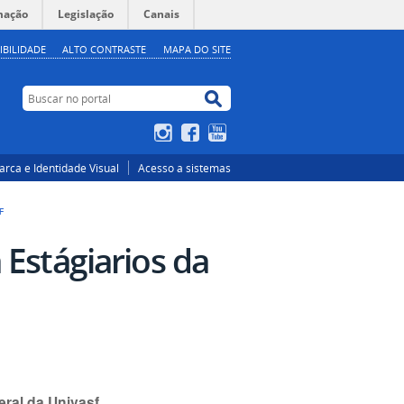
mação
Legislação
Canais
IBILIDADE
ALTO CONTRASTE
MAPA DO SITE
Buscar no portal
Buscar no portal
Instagram
Facebook
YouTube
rca e Identidade Visual
Acesso a sistemas
F
 Estágiarios da
eral da Univasf