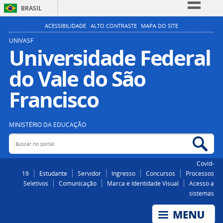
BRASIL
Simplifique!
ACESSIBILIDADE
ALTO CONTRASTE
MAPA DO SITE
Comunica BR
UNIVASF
Universidade Federal
Participe
do Vale do São
Acesso à informação
Legislação
Francisco
Canais
MINISTÉRIO DA EDUCAÇÃO
Buscar no portal
Bus
Covid-
19
Estudante
Servidor
Ingresso
Concursos
Processos
Seletivos
Comunicação
Marca e Identidade Visual
Acesso a
sistemas