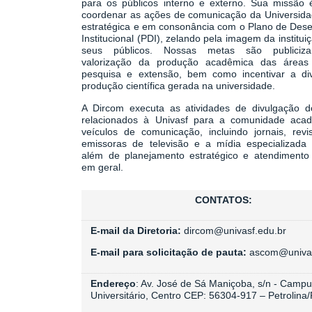
para os públicos interno e externo. Sua missão 
coordenar as ações de comunicação da Universida
estratégica e em consonância com o Plano de Des
Institucional (PDI), zelando pela imagem da institui
seus públicos.
Nossas metas são
publiciza
valorização
da produção acadêmica das áreas 
pesquisa e extensão, bem como
incentivar
a div
produção científica gerada na universidade.
A Dircom executa as atividades de divulgação d
relacionados à Univasf para a comunidade aca
veículos de comunicação, incluindo jornais, revis
emissoras de televisão e a mídia especializada 
além de planejamento estratégico e atendimento
em geral.
CONTATOS:
E-mail da Diretoria:
dircom@univasf.edu.br
E-mail para solicitação de pauta:
ascom@univas
Endereço
: Av. José de Sá Maniçoba, s/n - Camp
Universitário, Centro CEP:
56304-917 – Petrolina