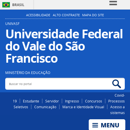
BRASIL
Simplifique!
ACESSIBILIDADE
ALTO CONTRASTE
MAPA DO SITE
Comunica BR
UNIVASF
Universidade Federal
Participe
do Vale do São
Acesso à informação
Legislação
Francisco
Canais
MINISTÉRIO DA EDUCAÇÃO
Buscar no portal
Bus
Covid-
19
Estudante
Servidor
Ingresso
Concursos
Processos
Seletivos
Comunicação
Marca e Identidade Visual
Acesso a
sistemas