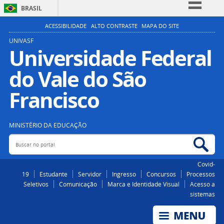
BRASIL
Simplifique!
ACESSIBILIDADE
ALTO CONTRASTE
MAPA DO SITE
Comunica BR
UNIVASF
Universidade Federal
Participe
do Vale do São
Acesso à informação
Legislação
Francisco
Canais
MINISTÉRIO DA EDUCAÇÃO
Buscar no portal
Bus
Covid-
19
Estudante
Servidor
Ingresso
Concursos
Processos
Seletivos
Comunicação
Marca e Identidade Visual
Acesso a
sistemas