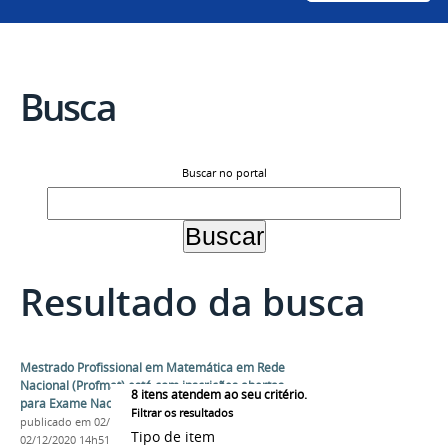
Busca
Buscar no portal
Resultado da busca
Mestrado Profissional em Matemática em Rede
Nacional (Profmat) está com inscrições abertas
8
itens atendem ao seu critério.
para Exame Nacional de Acesso 2021
Filtrar os resultados
publicado
em 02/12/2020
—
última modificação
em
Tipo de item
02/12/2020 14h51