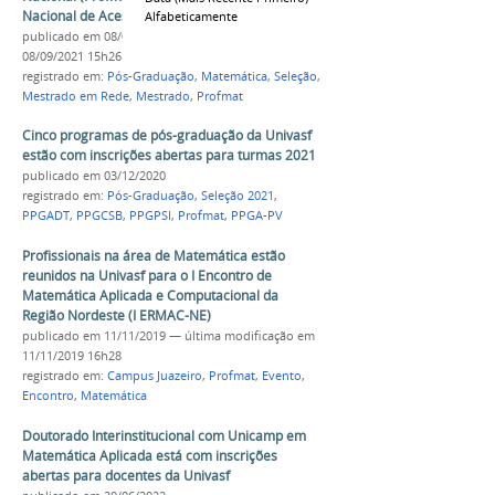
Nacional de Acesso 2022
Alfabeticamente
publicado
em 08/09/2021
—
última modificação
em
08/09/2021 15h26
registrado em:
Pós-Graduação
,
Matemática
,
Seleção
,
Mestrado em Rede
,
Mestrado
,
Profmat
Cinco programas de pós-graduação da Univasf
estão com inscrições abertas para turmas 2021
publicado
em 03/12/2020
registrado em:
Pós-Graduação
,
Seleção 2021
,
PPGADT
,
PPGCSB
,
PPGPSI
,
Profmat
,
PPGA-PV
Profissionais na área de Matemática estão
reunidos na Univasf para o I Encontro de
Matemática Aplicada e Computacional da
Região Nordeste (I ERMAC-NE)
publicado
em 11/11/2019
—
última modificação
em
11/11/2019 16h28
registrado em:
Campus Juazeiro
,
Profmat
,
Evento
,
Encontro
,
Matemática
Doutorado Interinstitucional com Unicamp em
Matemática Aplicada está com inscrições
abertas para docentes da Univasf