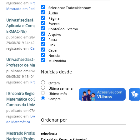
registrado em:
Profmat
,
ENA 2021
,
Pós-Graduação
,
Selecionar Todos/Nenhum
Mestrado em Rede
,
Matemática
,
Seleção
Áudio
Página
Univasf sediará I Encontro de Matemática
Evento
Aplicada e Computacional da Região Nordeste (I
Conteúdo Externo
ERMAC-NE)
Arquivo
publicado
em 28/08/2019
—
última modificação
em
Pasta
29/08/2019 14h42
Link
registrado em:
Campus Juazeiro
,
Evento
,
Profmat
Capa
Notícia
Univasf sediará o III Simpósio da Formação do
Multimídia
Professor de Matemática da Região Nordeste
Notícias desde
publicado
em 09/05/2019
—
última modificação
em
09/05/2019 15h04
registrado em:
Profmat
,
Evento
,
Matemática
Ontem
Última semana
I Encontro Regional de Professores de
Último mês
Matemática do Semiárido será realizado no
Sempre
Campus da Univasf em Juazeiro (BA)
publicado
em 07/03/2025
registrado em:
Evento
,
Profmat
,
Matemática
,
Ensino
Ordenar por
de Matemática
Mestrado Profissional em Matemática em Rede
relevância
Nacional (Profmat) abre inscrições para Exame
Data (mais Recente Primeiro)