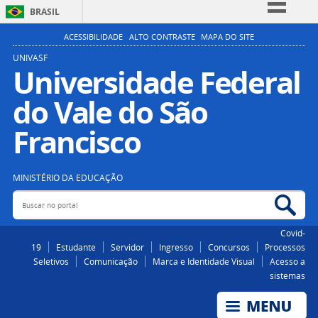
BRASIL
Simplifique!
ACESSIBILIDADE
ALTO CONTRASTE
MAPA DO SITE
Comunica BR
UNIVASF
Universidade Federal
Participe
do Vale do São
Acesso à informação
Legislação
Francisco
Canais
MINISTÉRIO DA EDUCAÇÃO
Buscar no portal
Bus
Covid-
19
Estudante
Servidor
Ingresso
Concursos
Processos
Seletivos
Comunicação
Marca e Identidade Visual
Acesso a
sistemas