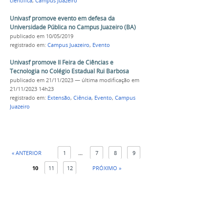
científica
,
Campus Juazeiro
Univasf promove evento em defesa da
Universidade Pública no Campus Juazeiro (BA)
publicado
em 10/05/2019
registrado em:
Campus Juazeiro
,
Evento
Univasf promove II Feira de Ciências e
Tecnologia no Colégio Estadual Rui Barbosa
publicado
em 21/11/2023
—
última modificação
em
21/11/2023 14h23
registrado em:
Extensão
,
Ciência
,
Evento
,
Campus
Juazeiro
« ANTERIOR
1
...
7
8
9
10
11
12
PRÓXIMO »