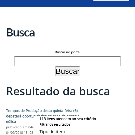
Busca
Buscar no portal
Resultado da busca
Tempos de Produção desta quinta-feira (6)
debaterá oportunidades na área de energia
113
itens atendem ao seu critério.
eólica
Filtrar os resultados
publicado
em 04/09/2018
—
última modificação
em
Tipo de item
04/09/2018 15h03