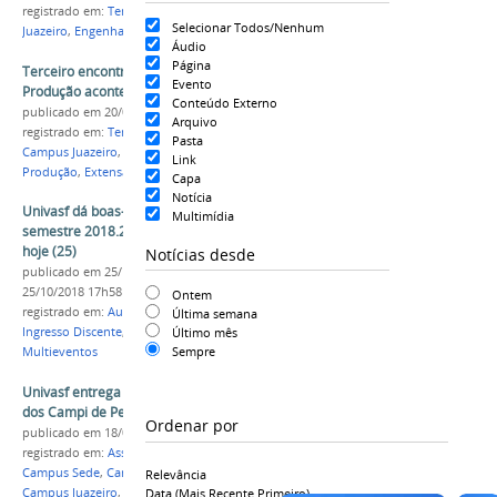
registrado em:
Tempos de Produção
,
Campus
Selecionar Todos/Nenhum
Juazeiro
,
Engenharia de Produção
Áudio
Página
Terceiro encontro do projeto Tempos de
Evento
Produção acontece nesta quinta-feira (21)
Conteúdo Externo
publicado
em 20/06/2018
Arquivo
registrado em:
Tempos de Produção
,
CPROD
,
Pasta
Campus Juazeiro
,
Engenharia
,
Engenharia de
Link
Produção
,
Extensão
Capa
Notícia
Univasf dá boas-vindas aos estudantes para o
Multimídia
semestre 2018.2 com Aula Magna realizada
hoje (25)
Notícias desde
publicado
em 25/10/2018
—
última modificação
em
25/10/2018 17h58
Ontem
registrado em:
Aula Magna
,
Semestre 2018.2
,
Última semana
Último mês
Ingresso Discente
,
Campus Juazeiro
,
Complexo
Sempre
Multieventos
Univasf entrega chips de internet aos discentes
dos Campi de Petrolina, Juazeiro e Paulo Afonso
Ordenar por
publicado
em 18/02/2021
registrado em:
Assistência Estudantil
,
Proae
,
Chips
,
Campus Sede
,
Campus Ciências Agrárias
,
CCA
,
Relevância
Campus Juazeiro
,
Campus Paulo Afonso
,
Campus
Data (mais Recente Primeiro)