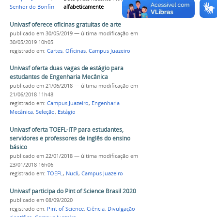
alfabeticamente
Senhor do Bonfim
Univasf oferece oficinas gratuitas de arte
publicado
em 30/05/2019
—
última modificação
em
30/05/2019 10h05
registrado em:
Cartes
,
Oficinas
,
Campus Juazeiro
Univasf oferta duas vagas de estágio para
estudantes de Engenharia Mecânica
publicado
em 21/06/2018
—
última modificação
em
21/06/2018 11h48
registrado em:
Campus Juazeiro
,
Engenharia
Mecânica
,
Seleção
,
Estágio
Univasf oferta TOEFL-ITP para estudantes,
servidores e professores de inglês do ensino
básico
publicado
em 22/01/2018
—
última modificação
em
23/01/2018 16h06
registrado em:
TOEFL
,
Nucli
,
Campus Juazeiro
Univasf participa do Pint of Science Brasil 2020
publicado
em 08/09/2020
registrado em:
Pint of Science
,
Ciência
,
Divulgação