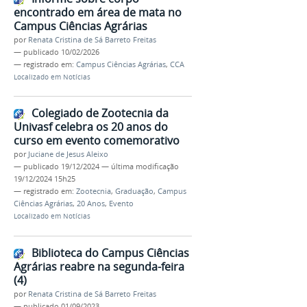
encontrado em área de mata no
Campus Ciências Agrárias
por
Renata Cristina de Sá Barreto Freitas
—
publicado
10/02/2026
— registrado em:
Campus Ciências Agrárias
,
CCA
Localizado em
Notícias
Colegiado de Zootecnia da
Univasf celebra os 20 anos do
curso em evento comemorativo
por
Juciane de Jesus Aleixo
—
publicado
19/12/2024
—
última modificação
19/12/2024 15h25
— registrado em:
Zootecnia
,
Graduação
,
Campus
Ciências Agrárias
,
20 Anos
,
Evento
Localizado em
Notícias
Biblioteca do Campus Ciências
Agrárias reabre na segunda-feira
(4)
por
Renata Cristina de Sá Barreto Freitas
—
publicado
01/09/2023