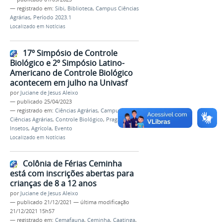
— registrado em:
Sibi
,
Biblioteca
,
Campus Ciências
Agrárias
,
Período 2023.1
Localizado em
Notícias
17º Simpósio de Controle
Biológico e 2º Simpósio Latino-
Americano de Controle Biológico
acontecem em julho na Univasf
por
Juciane de Jesus Aleixo
—
publicado
25/04/2023
— registrado em:
Ciências Agrárias
,
Campus
Ciências Agrárias
,
Controle Biológico
,
Pragas
,
Insetos
,
Agrícola
,
Evento
Localizado em
Notícias
Colônia de Férias Ceminha
está com inscrições abertas para
crianças de 8 a 12 anos
por
Juciane de Jesus Aleixo
—
publicado
21/12/2021
—
última modificação
21/12/2021 15h57
— registrado em:
Cemafauna
,
Ceminha
,
Caatinga
,