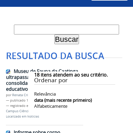
RESULTADO DA BUSCA
Museu de Fauna da Caatinga
18
itens atendem ao seu critério.
ultrapassa 30 mil visitantes e
Ordenar por
consolida papel científico e
educativo no Semiárido
Relevância
por
Renata Cristina de Sá Barreto Freitas
data (mais recente primeiro)
—
publicado
19/02/2026
Alfabeticamente
— registrado em:
Cemafauna
,
Museu
,
Fauna
,
Campus Ciências Agrárias
Localizado em
Notícias
Informe sobre corpo