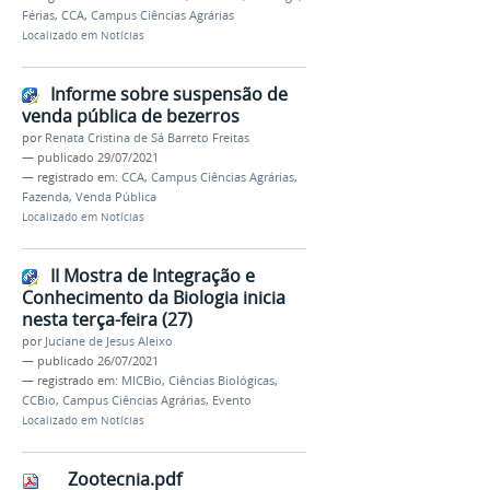
Férias
,
CCA
,
Campus Ciências Agrárias
Localizado em
Notícias
Informe sobre suspensão de
venda pública de bezerros
por
Renata Cristina de Sá Barreto Freitas
—
publicado
29/07/2021
— registrado em:
CCA
,
Campus Ciências Agrárias
,
Fazenda
,
Venda Pública
Localizado em
Notícias
II Mostra de Integração e
Conhecimento da Biologia inicia
nesta terça-feira (27)
por
Juciane de Jesus Aleixo
—
publicado
26/07/2021
— registrado em:
MICBio
,
Ciências Biológicas
,
CCBio
,
Campus Ciências Agrárias
,
Evento
Localizado em
Notícias
Zootecnia.pdf