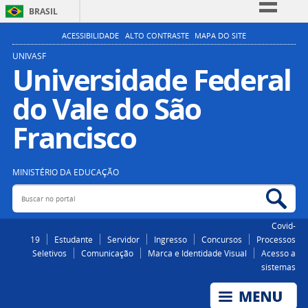
BRASIL
Simplifique!
ACESSIBILIDADE
ALTO CONTRASTE
MAPA DO SITE
Comunica BR
UNIVASF
Universidade Federal
Participe
do Vale do São
Acesso à informação
Legislação
Francisco
Canais
MINISTÉRIO DA EDUCAÇÃO
Buscar no portal
Bus
Covid-
19
Estudante
Servidor
Ingresso
Concursos
Processos
Seletivos
Comunicação
Marca e Identidade Visual
Acesso a
sistemas