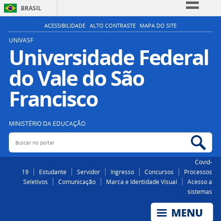
BRASIL
Simplifique!
ACESSIBILIDADE
ALTO CONTRASTE
MAPA DO SITE
Comunica BR
UNIVASF
Universidade Federal
Participe
do Vale do São
Acesso à informação
Legislação
Francisco
Canais
MINISTÉRIO DA EDUCAÇÃO
Buscar no portal
Bus
Covid-
19
Estudante
Servidor
Ingresso
Concursos
Processos
Seletivos
Comunicação
Marca e Identidade Visual
Acesso a
sistemas