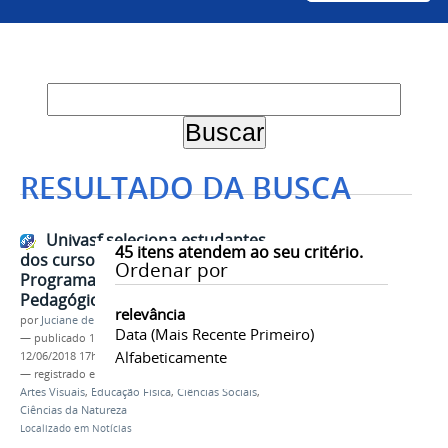
RESULTADO DA BUSCA
Univasf seleciona estudantes
45
itens atendem ao seu critério.
dos cursos de licenciatura para
Ordenar por
Programa de Residência
Pedagógica
relevância
por
Juciane de Jesus Aleixo
Data (mais Recente Primeiro)
—
publicado
12/06/2018
—
última modificação
Alfabeticamente
12/06/2018 17h26
— registrado em:
Seleção
,
Residência Pedagógica
,
Artes Visuais
,
Educação Física
,
Ciências Sociais
,
Ciências da Natureza
Localizado em
Notícias