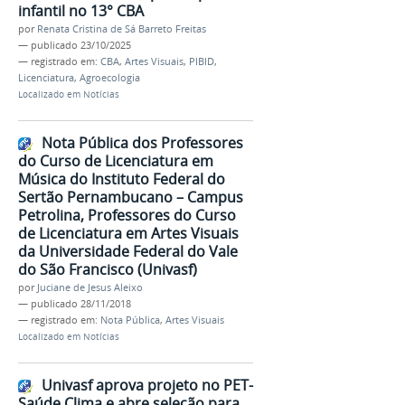
infantil no 13° CBA
por
Renata Cristina de Sá Barreto Freitas
—
publicado
23/10/2025
— registrado em:
CBA
,
Artes Visuais
,
PIBID
,
Licenciatura
,
Agroecologia
Localizado em
Notícias
Nota Pública dos Professores
do Curso de Licenciatura em
Música do Instituto Federal do
Sertão Pernambucano – Campus
Petrolina, Professores do Curso
de Licenciatura em Artes Visuais
da Universidade Federal do Vale
do São Francisco (Univasf)
por
Juciane de Jesus Aleixo
—
publicado
28/11/2018
— registrado em:
Nota Pública
,
Artes Visuais
Localizado em
Notícias
Univasf aprova projeto no PET-
Saúde Clima e abre seleção para