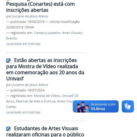
Pesquisa (Conartes) está com
inscrições abertas
por
Juciane de Jesus Aleixo
—
publicado
19/03/2019
—
última modificação
22/03/2019 15h04
— registrado em:
Campus Juazeiro
,
Artes Visuais
,
Evento
Localizado em
Notícias
Estão abertas as inscrições
para Mostra de Vídeo realizada
em comemoração aos 20 anos da
Univasf
por
Juciane de Jesus Aleixo
—
publicado
18/07/2024
— registrado em:
Mostra de Vídeo
,
Univasf 20
Anos
,
Festival de Arte e Cultura
,
Artes Visuais
,
Cartes
Localizado em
Notícias
Estudantes de Artes Visuais
realizaram oficinas para o público