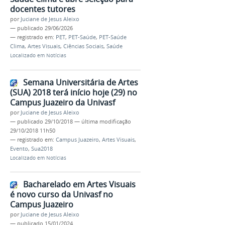
docentes tutores
por
Juciane de Jesus Aleixo
—
publicado
29/06/2026
— registrado em:
PET
,
PET-Saúde
,
PET-Saúde
Clima
,
Artes Visuais
,
Ciências Sociais
,
Saúde
Localizado em
Notícias
Semana Universitária de Artes
(SUA) 2018 terá início hoje (29) no
Campus Juazeiro da Univasf
por
Juciane de Jesus Aleixo
—
publicado
29/10/2018
—
última modificação
29/10/2018 11h50
— registrado em:
Campus Juazeiro
,
Artes Visuais
,
Evento
,
Sua2018
Localizado em
Notícias
Bacharelado em Artes Visuais
é novo curso da Univasf no
Campus Juazeiro
por
Juciane de Jesus Aleixo
—
publicado
15/01/2024