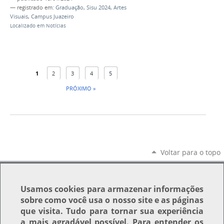
— registrado em:
Graduação
,
Sisu 2024
,
Artes
Visuais
,
Campus Juazeiro
Localizado em
Notícias
1
2
3
4
5
PRÓXIMO »
Voltar para o topo
Usamos
cookies
para armazenar informações
sobre como você usa o nosso site e as páginas
que visita. Tudo para tornar sua experiência
a mais agradável possível. Para entender os