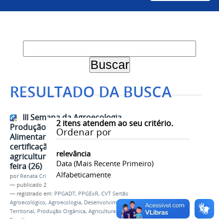
RESULTADO DA BUSCA
III Semana da Agroecologia,
2
itens atendem ao seu critério.
Produção Orgânica e Segurança
Ordenar por
Alimentar e Nutricional discute
certificação orgânica para
relevância
agricultura familiar nesta quinta-
Data (mais Recente Primeiro)
feira (26)
Alfabeticamente
por
Renata Cristina de Sá Barreto Freitas
—
publicado
25/11/2020
— registrado em:
PPGADT
,
PPGExR
,
CVT Sertão
Agroecológico
,
Agroecologia
,
Desenvolvimento
Territorial
,
Produção Orgânica
,
Agricultura