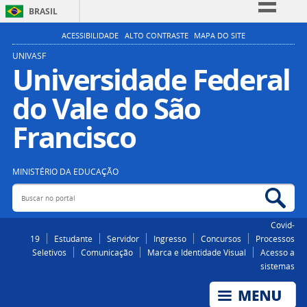
BRASIL
Simplifique!
ACESSIBILIDADE
ALTO CONTRASTE
MAPA DO SITE
Comunica BR
UNIVASF
Universidade Federal
Participe
do Vale do São
Acesso à informação
Legislação
Francisco
Canais
MINISTÉRIO DA EDUCAÇÃO
Buscar no portal
Bus
Covid-
19
Estudante
Servidor
Ingresso
Concursos
Processos
Seletivos
Comunicação
Marca e Identidade Visual
Acesso a
sistemas