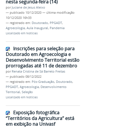
nesta segunda-feira (14)
por
Juciane de Jesus Aleixo
—
publicado
10/12/2020
—
última modificação
10/12/2020 16h33
— registrado em:
Doutorado
,
PPGADT
,
Agroecologia
,
Aula Inaugural
,
Pandemia
Localizado em
Notícias
Inscrições para seleção para
Doutorado em Agroecologia e
Desenvolvimento Territorial estão
prorrogadas até 11 de dezembro
por
Renata Cristina de Sá Barreto Freitas
—
publicado
08/12/2022
— registrado em:
Pós-Graduação
,
Doutorado
,
PPGADT
,
Agroecologia
,
Desenvolvimento
Territorial
,
Seleção
Localizado em
Notícias
Exposição fotográfica
“Territórios da Agricultura” está
em exibição na Univasf