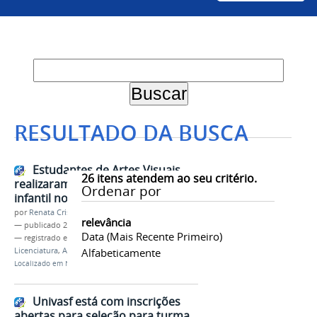
RESULTADO DA BUSCA
Estudantes de Artes Visuais
26
itens atendem ao seu critério.
realizaram oficinas para o público
Ordenar por
infantil no 13° CBA
por
Renata Cristina de Sá Barreto Freitas
relevância
—
publicado
23/10/2025
Data (mais Recente Primeiro)
— registrado em:
CBA
,
Artes Visuais
,
PIBID
,
Licenciatura
,
Agroecologia
Alfabeticamente
Localizado em
Notícias
Univasf está com inscrições
abertas para seleção para turma