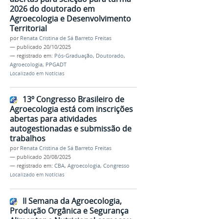
2026 do doutorado em
Agroecologia e Desenvolvimento
Territorial
por
Renata Cristina de Sá Barreto Freitas
—
publicado
20/10/2025
— registrado em:
Pós-Graduação
,
Doutorado
,
Agroecologia
,
PPGADT
Localizado em
Notícias
13º Congresso Brasileiro de
Agroecologia está com inscrições
abertas para atividades
autogestionadas e submissão de
trabalhos
por
Renata Cristina de Sá Barreto Freitas
—
publicado
20/08/2025
— registrado em:
CBA
,
Agroecologia
,
Congresso
Localizado em
Notícias
II Semana da Agroecologia,
Produção Orgânica e Segurança