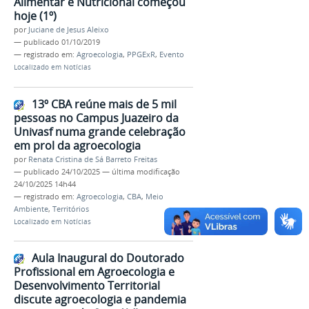
Alimentar e Nutricional começou
hoje (1º)
por
Juciane de Jesus Aleixo
—
publicado
01/10/2019
— registrado em:
Agroecologia
,
PPGExR
,
Evento
Localizado em
Notícias
13º CBA reúne mais de 5 mil
pessoas no Campus Juazeiro da
Univasf numa grande celebração
em prol da agroecologia
por
Renata Cristina de Sá Barreto Freitas
—
publicado
24/10/2025
—
última modificação
24/10/2025 14h44
— registrado em:
Agroecologia
,
CBA
,
Meio
Ambiente
,
Territórios
Localizado em
Notícias
Aula Inaugural do Doutorado
Profissional em Agroecologia e
Desenvolvimento Territorial
discute agroecologia e pandemia