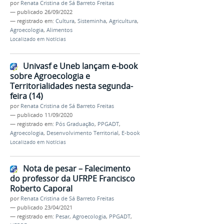
por
Renata Cristina de Sá Barreto Freitas
—
publicado
26/09/2022
— registrado em:
Cultura
,
Sisteminha
,
Agricultura
,
Agroecologia
,
Alimentos
Localizado em
Notícias
Univasf e Uneb lançam e-book
sobre Agroecologia e
Territorialidades nesta segunda-
feira (14)
por
Renata Cristina de Sá Barreto Freitas
—
publicado
11/09/2020
— registrado em:
Pós Graduação
,
PPGADT
,
Agroecologia
,
Desenvolvimento Territorial
,
E-book
Localizado em
Notícias
Nota de pesar – Falecimento
do professor da UFRPE Francisco
Roberto Caporal
por
Renata Cristina de Sá Barreto Freitas
—
publicado
23/04/2021
— registrado em:
Pesar
,
Agroecologia
,
PPGADT
,