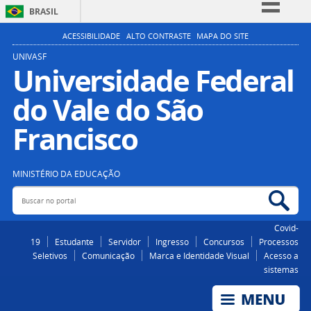
BRASIL
Simplifique!
ACESSIBILIDADE
ALTO CONTRASTE
MAPA DO SITE
Comunica BR
UNIVASF
Universidade Federal
Participe
do Vale do São
Acesso à informação
Legislação
Francisco
Canais
MINISTÉRIO DA EDUCAÇÃO
Buscar no portal
Bus
Covid-
19
Estudante
Servidor
Ingresso
Concursos
Processos
Seletivos
Comunicação
Marca e Identidade Visual
Acesso a
sistemas