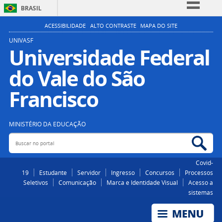
BRASIL
Simplifique!
ACESSIBILIDADE
ALTO CONTRASTE
MAPA DO SITE
Comunica BR
UNIVASF
Universidade Federal
Participe
do Vale do São
Acesso à informação
Legislação
Francisco
Canais
MINISTÉRIO DA EDUCAÇÃO
Buscar no portal
Bus
Covid-
19
Estudante
Servidor
Ingresso
Concursos
Processos
Seletivos
Comunicação
Marca e Identidade Visual
Acesso a
sistemas