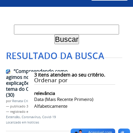
RESULTADO DA BUSCA
“Compreendendo como
3
itens atendem ao seu critério.
agimos no isolamento:
Ordenar por
explicações psicanalíticas” será
tema do Café com Ideias de hoje
relevância
(30)
Data (mais Recente Primeiro)
por
Renata Cristina de Sá Barreto Freitas
Alfabeticamente
—
publicado
30/07/2020
— registrado em:
Café com Ideias
,
PROEX
,
Extensão
,
Coronavírus
,
Covid-19
Localizado em
Notícias