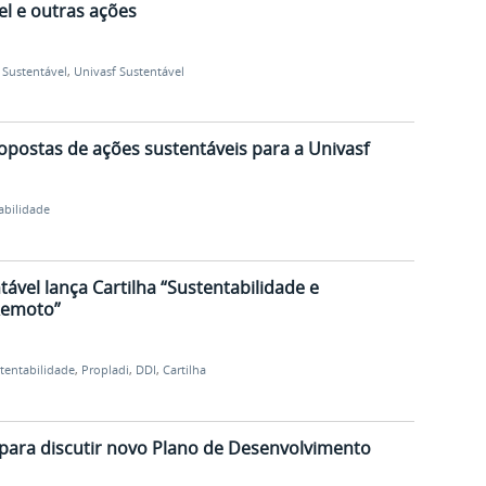
l e outras ações
 Sustentável
,
Univasf Sustentável
opostas de ações sustentáveis para a Univasf
abilidade
ável lança Cartilha “Sustentabilidade e
Remoto”
tentabilidade
,
Propladi
,
DDI
,
Cartilha
para discutir novo Plano de Desenvolvimento