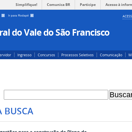
Simplifique!
Comunica BR
Participe
Acesso à infor
a
3
Ir para Rodapé
4
ACESS
al do Vale do São Francisco
ervidor
Ingresso
Concursos
Processos Seletivos
Comunicação
Ma
A BUSCA