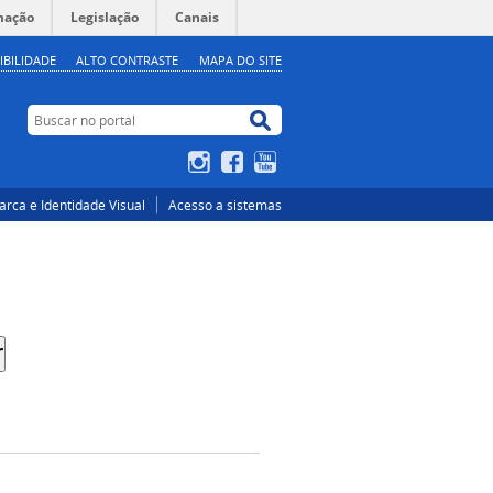
mação
Legislação
Canais
IBILIDADE
ALTO CONTRASTE
MAPA DO SITE
Buscar no portal
Buscar no portal
Instagram
Facebook
YouTube
rca e Identidade Visual
Acesso a sistemas