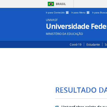
BRASIL
Ir para Conteúdo
1
Ir para Menu
2
Ir para Busc
UNIVASF
Universidade Feder
MINISTÉRIO DA EDUCAÇÃO
Covid-19
Estudante
S
RESULTADO D