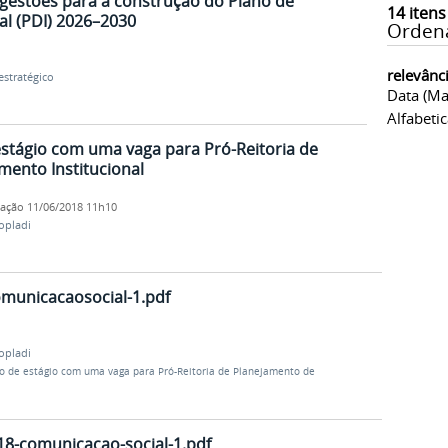
ugestões para a construção do Plano de
14
itens
al (PDI) 2026–2030
Orden
relevânc
stratégico
Data (ma
Alfabeti
estágio com uma vaga para Pró-Reitoria de
ento Institucional
cação
11/06/2018 11h10
opladi
omunicacaosocial-1.pdf
opladi
ão de estágio com uma vaga para Pró-Reitoria de Planejamento de
18-comunicacao-social-1.pdf