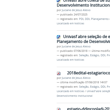
Univasf abre coleta de s
Desenvolvimento Institucion
por
Juciane de Jesus Aleixo
—
publicado
24/07/2025
— registrado em:
PDI
,
DDI
,
Planejamento e
Localizado em
Notícias
Univasf abre seleção de 
Planejamento de Desenvolvim
por
Juciane de Jesus Aleixo
—
publicado
07/06/2018
—
última modifi
— registrado em:
Seleção
,
Estágio
,
DDI
,
Pr
Localizado em
Notícias
2018edital-estagiarioc
por
Juciane de Jesus Aleixo
—
última modificação
07/06/2018 14h57
— registrado em:
Seleção
,
Estágio
,
DDI
,
Pr
Localizado em
Notícias
/
Univasf abre seleç
Desenvolvimento Institucional
estagio-ddipropladi-20