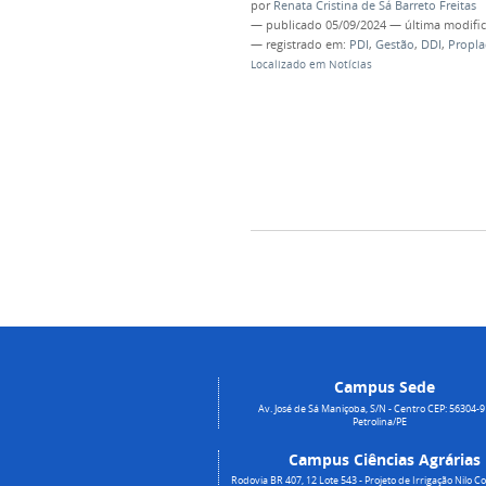
por
Renata Cristina de Sá Barreto Freitas
—
publicado
05/09/2024
—
última modifi
— registrado em:
PDI
,
Gestão
,
DDI
,
Propla
Localizado em
Notícias
Campus Sede
Av. José de Sá Maniçoba, S/N - Centro CEP: 56304-9
Petrolina/PE
Campus Ciências Agrárias
Rodovia BR 407, 12 Lote 543 - Projeto de Irrigação Nilo Co