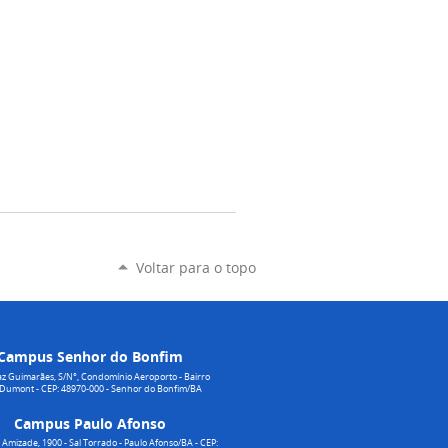
Voltar para o topo
Campus Senhor do Bonfim
z Guimarães, S/N°, Condomínio Aeroporto - Bairro
 Dumont - CEP: 48970-000 - Senhor do Bonfim/BA
Campus Paulo Afonso
Amizade, 1900 - Sal Torrado - Paulo Afonso/BA - CEP: