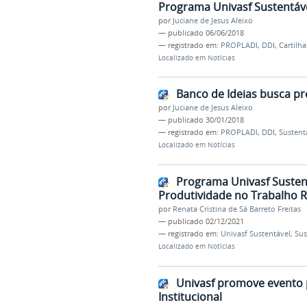
Programa Univasf Sustentáve
por
Juciane de Jesus Aleixo
—
publicado
06/06/2018
— registrado em:
PROPLADI
,
DDI
,
Cartilha
Localizado em
Notícias
Banco de Ideias busca pr
por
Juciane de Jesus Aleixo
—
publicado
30/01/2018
— registrado em:
PROPLADI
,
DDI
,
Sustent
Localizado em
Notícias
Programa Univasf Sustent
Produtividade no Trabalho 
por
Renata Cristina de Sá Barreto Freitas
—
publicado
02/12/2021
— registrado em:
Univasf Sustentável
,
Sus
Localizado em
Notícias
Univasf promove evento 
Institucional