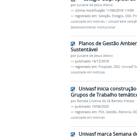
por
Juciane de Jesus Aleixo
—
última modificação
11/06/2018 11h09
— registrado em:
Seleção
,
Estágio
,
DDI
,
Pr
Localizado em
Notícias
/
Univasf abre seleç
Desenvolvimento Institucional
Planos de Gestão Ambien
Sustentável
por
Juciane de Jesus Aleixo
—
publicado
14/12/2018
— registrado em:
Propladi
,
DDI
,
Univasf S
Localizado em
Notícias
Univasf inicia construçã
Grupos de Trabalho temátic
por
Renata Cristina de Sá Barreto Freitas
—
publicado
10/06/2025
— registrado em:
PDI
,
Gestão
,
Reitoria
,
DD
Localizado em
Notícias
Univasf marca Semana do