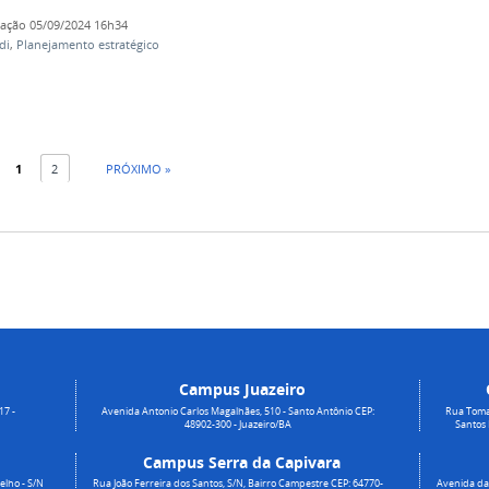
cação
05/09/2024 16h34
di
,
Planejamento estratégico
1
2
PRÓXIMO »
Campus Juazeiro
17 -
Avenida Antonio Carlos Magalhães, 510 - Santo Antônio CEP:
Rua Toma
48902-300 - Juazeiro/BA
Santos
Campus Serra da Capivara
elho - S/N
Rua João Ferreira dos Santos, S/N, Bairro Campestre CEP: 64770-
Avenida da 