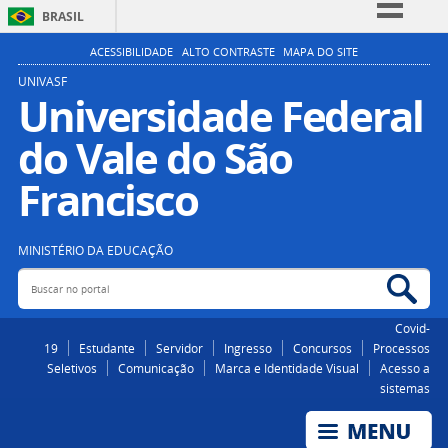
BRASIL
Simplifique!
ACESSIBILIDADE
ALTO CONTRASTE
MAPA DO SITE
Comunica BR
UNIVASF
Universidade Federal
Participe
do Vale do São
Acesso à informação
Legislação
Francisco
Canais
MINISTÉRIO DA EDUCAÇÃO
Buscar no portal
Bus
Covid-
19
Estudante
Servidor
Ingresso
Concursos
Processos
Seletivos
Comunicação
Marca e Identidade Visual
Acesso a
sistemas