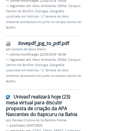
—
última modificação
22/05/2018 15h39
— registrado em:
Meio Ambiente
,
GEMA
,
Campus
Senhor do Bonfim
,
Ecologia
,
Geografia
Localizado em
Notícias
/
2ª Semana do Meio
Ambiente acontecerá em junho no Campus Senhor do
Bonfim
ilovepdf_jpg_to_pdf.pdf
por
Juciane de Jesus Aleixo
—
última modificação
22/05/2018 16h36
— registrado em:
Meio Ambiente
,
GEMA
,
Campus
Senhor do Bonfim
,
Ecologia
,
Geografia
Localizado em
Notícias
/
2ª Semana do Meio
Ambiente acontecerá em junho no Campus Senhor do
Bonfim
Univasf realizará hoje (23)
mesa virtual para discutir
proposta de criação da APA
Nascentes do Itapicuru na Bahia
por
Renata Cristina de Sá Barreto Freitas
—
publicado
23/07/2020
— registrado em:
CGEO
,
GEMA
,
NEPST
,
Colegiado