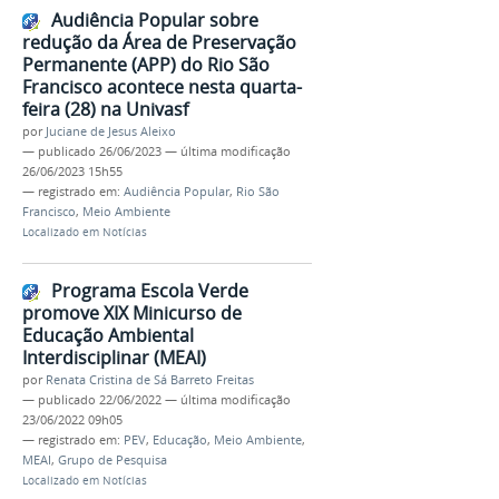
Audiência Popular sobre
redução da Área de Preservação
Permanente (APP) do Rio São
Francisco acontece nesta quarta-
feira (28) na Univasf
por
Juciane de Jesus Aleixo
—
publicado
26/06/2023
—
última modificação
26/06/2023 15h55
— registrado em:
Audiência Popular
,
Rio São
Francisco
,
Meio Ambiente
Localizado em
Notícias
Programa Escola Verde
promove XIX Minicurso de
Educação Ambiental
Interdisciplinar (MEAI)
por
Renata Cristina de Sá Barreto Freitas
—
publicado
22/06/2022
—
última modificação
23/06/2022 09h05
— registrado em:
PEV
,
Educação
,
Meio Ambiente
,
MEAI
,
Grupo de Pesquisa
Localizado em
Notícias