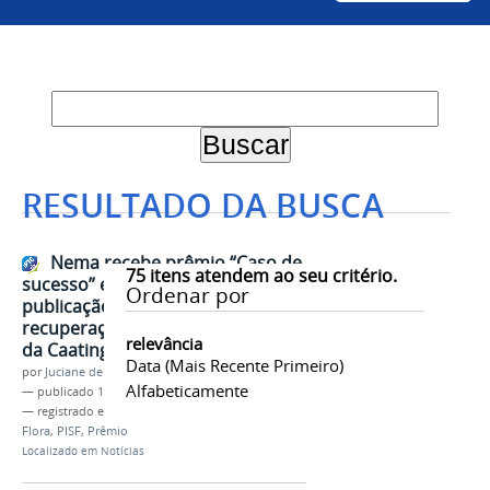
RESULTADO DA BUSCA
Nema recebe prêmio “Caso de
75
itens atendem ao seu critério.
sucesso” e é destaque em
Ordenar por
publicação por seu trabalho na
recuperação de áreas degradadas
relevância
da Caatinga
Data (mais Recente Primeiro)
por
Juciane de Jesus Aleixo
Alfabeticamente
—
publicado
18/04/2022
— registrado em:
Nema
,
Meio Ambiente
,
Caatinga
,
Flora
,
PISF
,
Prêmio
Localizado em
Notícias