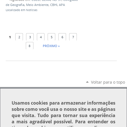
de Geografia
,
Meio Ambiente
,
CBHI
,
APA
Localizado em
Notícias
1
2
3
4
5
6
7
8
PRÓXIMO »
Voltar para o topo
Usamos
cookies
para armazenar informações
sobre como você usa o nosso site e as páginas
que visita. Tudo para tornar sua experiência
a mais agradável possível. Para entender os