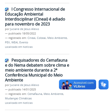
I Congresso Internacional de
Educação Ambiental
Interdisciplinar (Cineai) é adiado
para novembro de 2023
por
Juciane de Jesus Aleixo
—
publicado
18/05/2022
— registrado em:
Cineai
,
Cobeai
,
Meio Ambiente
,
PEV
,
WEAI
,
Evento
Localizado em
Notícias
Pesquisadores do Cemafauna
e do Nema debatem sobre clima e
meio ambiente durante a 2ª
Conferência Municipal do Meio
Ambiente
por
Juciane de Jesus Aleixo
—
publicado
14/01/2025
— registrado em:
Cemafauna
,
Meio Ambiente
,
Mudanças Climáticas
Localizado em
Notícias