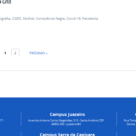
 (20)
ografia
,
CGEO
,
Mulher
,
Consciência Negra
,
Covid-19
,
Pandemia
1
2
PRÓXIMO »
Campus Juazeiro
17 -
Avenida Antonio Carlos Magalhães, 510 - Santo Antônio CEP:
Rua Toma
48902-300 - Juazeiro/BA
Santos
Campus Serra da Capivara