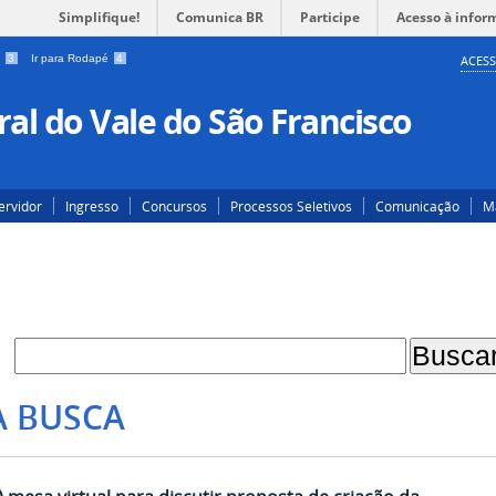
Simplifique!
Comunica BR
Participe
Acesso à infor
a
3
Ir para Rodapé
4
ACESS
al do Vale do São Francisco
ervidor
Ingresso
Concursos
Processos Seletivos
Comunicação
Ma
A BUSCA