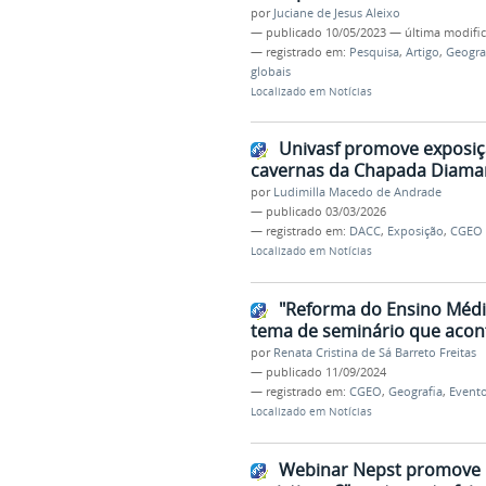
por
Juciane de Jesus Aleixo
—
publicado
10/05/2023
—
última modifi
— registrado em:
Pesquisa
,
Artigo
,
Geogra
globais
Localizado em
Notícias
Univasf promove exposiç
cavernas da Chapada Diama
por
Ludimilla Macedo de Andrade
—
publicado
03/03/2026
— registrado em:
DACC
,
Exposição
,
CGEO
Localizado em
Notícias
"Reforma do Ensino Médio
tema de seminário que aco
por
Renata Cristina de Sá Barreto Freitas
—
publicado
11/09/2024
— registrado em:
CGEO
,
Geografia
,
Event
Localizado em
Notícias
Webinar Nepst promove l