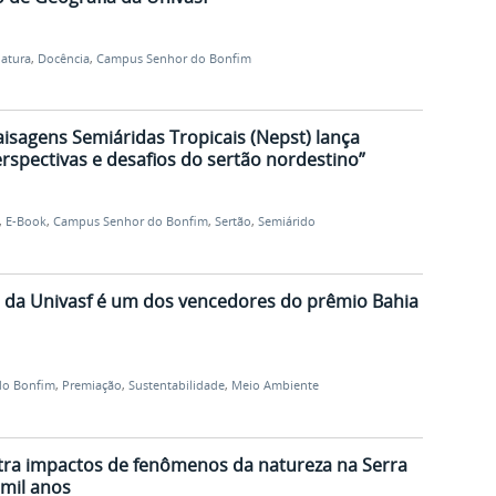
iatura
,
Docência
,
Campus Senhor do Bonfim
isagens Semiáridas Tropicais (Nepst) lança
erspectivas e desafios do sertão nordestino”
,
E-Book
,
Campus Senhor do Bonfim
,
Sertão
,
Semiárido
o da Univasf é um dos vencedores do prêmio Bahia
do Bonfim
,
Premiação
,
Sustentabilidade
,
Meio Ambiente
tra impactos de fenômenos da natureza na Serra
 mil anos