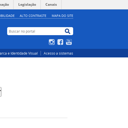
mação
Legislação
Canais
IBILIDADE
ALTO CONTRASTE
MAPA DO SITE
Buscar no portal
Buscar no portal
Instagram
Facebook
YouTube
rca e Identidade Visual
Acesso a sistemas