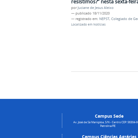
resistimos?” nesta sexta-feira
por
Juciane de Jesus Aleixo
—
publicado
18/11/2020
— registrado em:
NEPST
,
Colegiado de Ge
Localizado em
Notícias
Campus Sede
Av. José de Sá Maniçoba, S/N - Centro CEP: 56304-9
Petrolina/PE
Campus Ciências Agrárias