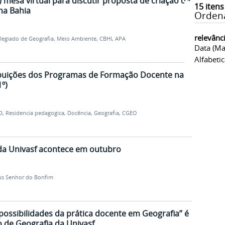
3) mesa virtual para discutir proposta de criação da
15
itens
na Bahia
Orden
relevânc
legiado de Geografia
,
Meio Ambiente
,
CBHI
,
APA
Data (ma
Alfabeti
buições dos Programas de Formação Docente na
1º)
D
,
Residencia pedagogica
,
Docência
,
Geografia
,
CGEO
da Univasf acontece em outubro
s Senhor do Bonfim
 possibilidades da prática docente em Geografia” é
 de Geografia da Univasf