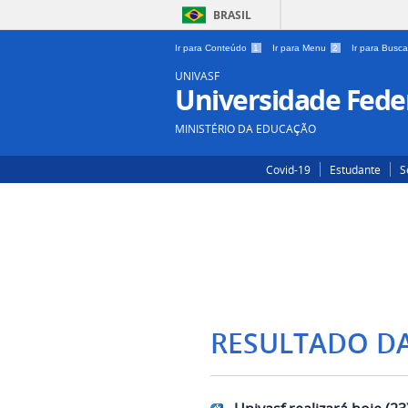
BRASIL
Ir para Conteúdo
1
Ir para Menu
2
Ir para Busc
UNIVASF
Universidade Feder
MINISTÉRIO DA EDUCAÇÃO
Covid-19
Estudante
S
RESULTADO D