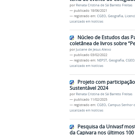
por
Renata Cristina de Sá Barreto Freitas
—
publicado
18/06/2021
— registrado em:
CGEO
,
Geografia
,
Licenc
Localizado em
Notícias
Núcleo de Estudos das Pa
coletânea de livros sobre “P
por
Juciane de Jesus Aleixo
—
publicado
03/02/2022
— registrado em:
NEPST
,
Geografia
,
CGEO
Localizado em
Notícias
Projeto com participaçã
Sustentável 2024
por
Renata Cristina de Sá Barreto Freitas
—
publicado
11/02/2025
— registrado em:
CGEO
,
Campus Senhor 
Localizado em
Notícias
Pesquisa da Univasf mos
da Capivara nos últimos 100