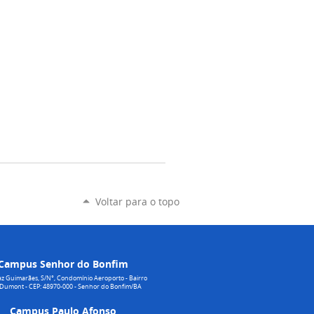
Voltar para o topo
Campus Senhor do Bonfim
z Guimarães, S/N°, Condomínio Aeroporto - Bairro
 Dumont - CEP: 48970-000 - Senhor do Bonfim/BA
Campus Paulo Afonso