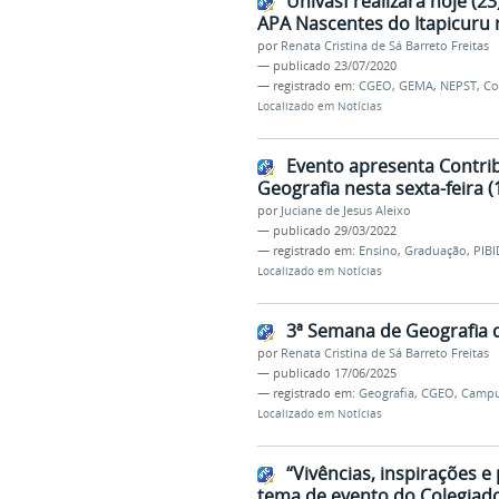
Univasf realizará hoje (2
APA Nascentes do Itapicuru 
por
Renata Cristina de Sá Barreto Freitas
—
publicado
23/07/2020
— registrado em:
CGEO
,
GEMA
,
NEPST
,
Co
Localizado em
Notícias
Evento apresenta Contri
Geografia nesta sexta-feira (
por
Juciane de Jesus Aleixo
—
publicado
29/03/2022
— registrado em:
Ensino
,
Graduação
,
PIBI
Localizado em
Notícias
3ª Semana de Geografia 
por
Renata Cristina de Sá Barreto Freitas
—
publicado
17/06/2025
— registrado em:
Geografia
,
CGEO
,
Campu
Localizado em
Notícias
“Vivências, inspirações e
tema de evento do Colegiado