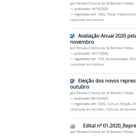
por
Renata Cristina de Sá Barreto Freitas
—
publicado
16/10/2020
— registrado em:
TAES
,
Pesar
,
Faleciment
Localizado em
Notícias
Avaliação Anual 2020 pe
novembro
por
Renata Cristina de Sá Barreto Freitas
—
publicado
10/11/2020
— registrado em:
CPA
,
Autoavaliação
,
Dis
Localizado em
Notícias
Eleição dos novos repre
outubro
por
Renata Cristina de Sá Barreto Freitas
—
publicado
06/10/2020
— registrado em:
TAES
,
Conuni
,
Eleição
,
R
Localizado em
Servidor
/
Notícias do Servido
Edital nº 01.2020_Repr
por
Renata Cristina de Sá Barreto Freitas