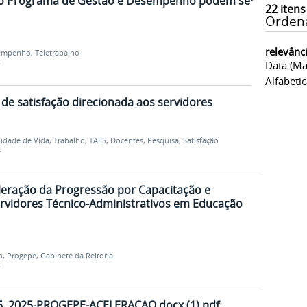
 ao Programa de Gestão e Desempenho podem ser
22
itens
Orden
relevânc
empenho
,
Teletrabalho
Data (ma
r
Alfabeti
 de satisfação direcionada aos servidores
idade de Vida
,
Trabalho
,
TAES
,
Docentes
,
Pesquisa
,
Satisfação
r
eração da Progressão por Capacitação e
rvidores Técnico-Administrativos em Educação
o
,
Progepe
,
Gabinete da Reitoria
r
5 .2025-PROGEPE-ACELERACAO.docx (1).pdf