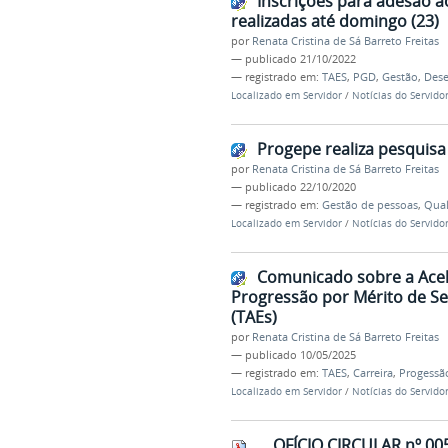
Inscrições para adesão
realizadas até domingo (23)
por
Renata Cristina de Sá Barreto Freitas
—
publicado
21/10/2022
— registrado em:
TAES
,
PGD
,
Gestão
,
Des
Localizado em
Servidor
/
Notícias do Servido
Progepe realiza pesquisa
por
Renata Cristina de Sá Barreto Freitas
—
publicado
22/10/2020
— registrado em:
Gestão de pessoas
,
Qual
Localizado em
Servidor
/
Notícias do Servido
Comunicado sobre a Acel
Progressão por Mérito de Se
(TAEs)
por
Renata Cristina de Sá Barreto Freitas
—
publicado
10/05/2025
— registrado em:
TAES
,
Carreira
,
Progessã
Localizado em
Servidor
/
Notícias do Servido
OFÍCIO CIRCULAR nº 00