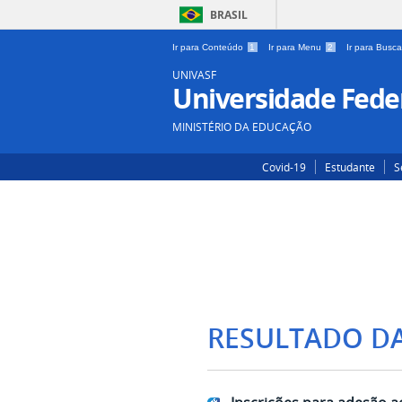
BRASIL
Ir para Conteúdo
1
Ir para Menu
2
Ir para Busc
UNIVASF
Universidade Feder
MINISTÉRIO DA EDUCAÇÃO
Covid-19
Estudante
S
RESULTADO D