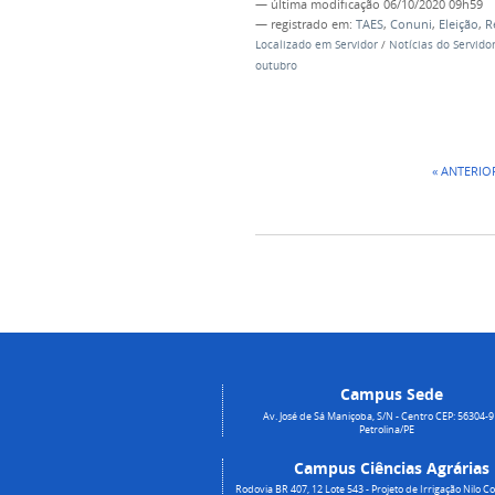
—
última modificação
06/10/2020 09h59
— registrado em:
TAES
,
Conuni
,
Eleição
,
R
Localizado em
Servidor
/
Notícias do Servido
outubro
« ANTERIO
Campus Sede
Av. José de Sá Maniçoba, S/N - Centro CEP: 56304-9
Petrolina/PE
Campus Ciências Agrárias
Rodovia BR 407, 12 Lote 543 - Projeto de Irrigação Nilo Co