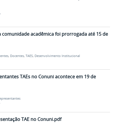
o
la comunidade acadêmica foi prorrogada até 15 de
centes
,
Docentes
,
TAES
,
Desenvolvimento Institucional
sentantes TAEs no Conuni acontece em 19 de
epresentantes
r
esentação TAE no Conuni.pdf