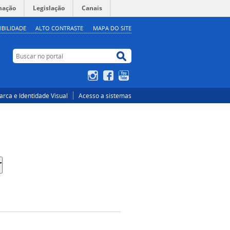
mação
Legislação
Canais
IBILIDADE
ALTO CONTRASTE
MAPA DO SITE
Buscar no portal
Buscar no portal
Instagram
Facebook
YouTube
rca e Identidade Visual
Acesso a sistemas