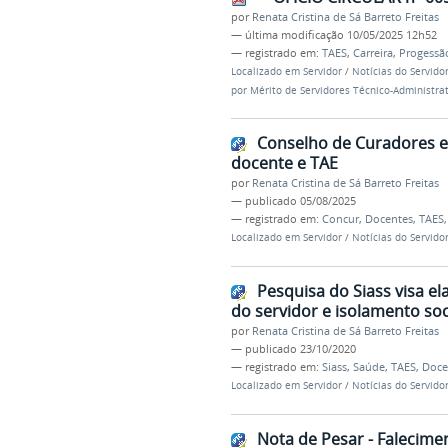
por
Renata Cristina de Sá Barreto Freitas
—
última modificação
10/05/2025 12h52
— registrado em:
TAES
,
Carreira
,
Progessã
Localizado em
Servidor
/
Notícias do Servido
por Mérito de Servidores Técnico-Administra
Conselho de Curadores e
docente e TAE
por
Renata Cristina de Sá Barreto Freitas
—
publicado
05/08/2025
— registrado em:
Concur
,
Docentes
,
TAES
Localizado em
Servidor
/
Notícias do Servido
Pesquisa do Siass visa e
do servidor e isolamento so
por
Renata Cristina de Sá Barreto Freitas
—
publicado
23/10/2020
— registrado em:
Siass
,
Saúde
,
TAES
,
Doce
Localizado em
Servidor
/
Notícias do Servido
Nota de Pesar - Falecime