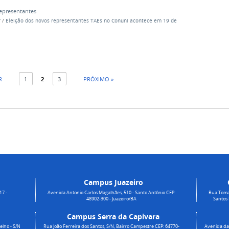
epresentantes
r
/
Eleição dos novos representantes TAEs no Conuni acontece em 19 de
R
1
2
3
PRÓXIMO »
Campus Juazeiro
17 -
Avenida Antonio Carlos Magalhães, 510 - Santo Antônio CEP:
Rua Toma
48902-300 - Juazeiro/BA
Santos
Campus Serra da Capivara
elho - S/N
Rua João Ferreira dos Santos, S/N, Bairro Campestre CEP: 64770-
Avenida da 