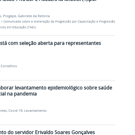
o
,
Progepe
,
Gabinete da Reitoria
r
/
Comunicado sobre a Aceleração da Progressão por Capacitação e Progressão
tivos em Educação (TAEs)
stá com seleção aberta para representantes
,
Conselhos
r
laborar levantamento epidemiológico sobre saúde
cial na pandemia
ntes
,
Covid-19
,
Levantamento
r
nto do servidor Erivaldo Soares Gonçalves