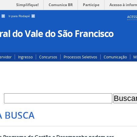
Simplifique!
Comunica BR
Participe
Acesso à infor
a
3
Ir para Rodapé
4
ACESS
al do Vale do São Francisco
ervidor
Ingresso
Concursos
Processos Seletivos
Comunicação
Ma
A BUSCA