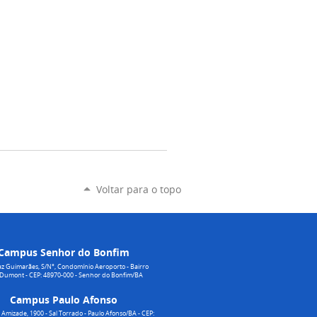
Voltar para o topo
Campus Senhor do Bonfim
z Guimarães, S/N°, Condomínio Aeroporto - Bairro
 Dumont - CEP: 48970-000 - Senhor do Bonfim/BA
Campus Paulo Afonso
Amizade, 1900 - Sal Torrado - Paulo Afonso/BA - CEP: