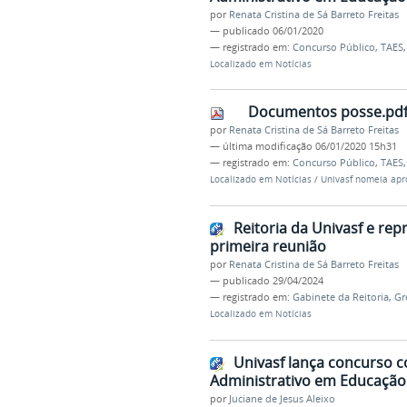
por
Renata Cristina de Sá Barreto Freitas
—
publicado
06/01/2020
— registrado em:
Concurso Público
,
TAES
Localizado em
Notícias
Documentos posse.pd
por
Renata Cristina de Sá Barreto Freitas
—
última modificação
06/01/2020 15h31
— registrado em:
Concurso Público
,
TAES
Localizado em
Notícias
/
Univasf nomeia apr
Reitoria da Univasf e r
primeira reunião
por
Renata Cristina de Sá Barreto Freitas
—
publicado
29/04/2024
— registrado em:
Gabinete da Reitoria
,
Gr
Localizado em
Notícias
Univasf lança concurso c
Administrativo em Educação
por
Juciane de Jesus Aleixo