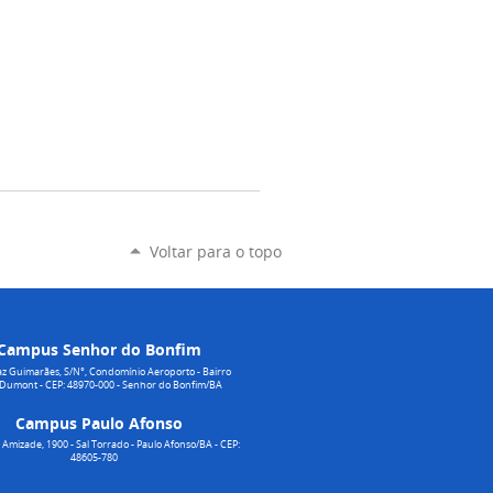
Voltar para o topo
Campus Senhor do Bonfim
z Guimarães, S/N°, Condomínio Aeroporto - Bairro
 Dumont - CEP: 48970-000 - Senhor do Bonfim/BA
Campus Paulo Afonso
Amizade, 1900 - Sal Torrado - Paulo Afonso/BA - CEP:
48605-780