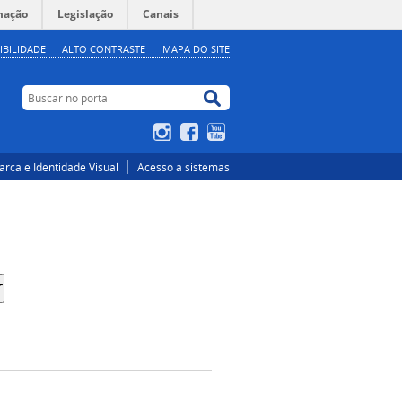
mação
Legislação
Canais
IBILIDADE
ALTO CONTRASTE
MAPA DO SITE
Buscar no portal
Buscar no portal
Instagram
Facebook
YouTube
rca e Identidade Visual
Acesso a sistemas