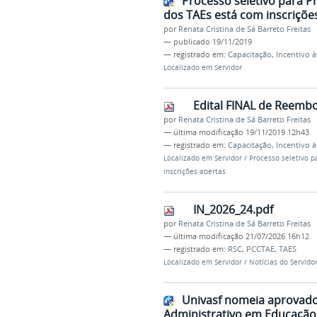
Processo seletivo para P
dos TAEs está com inscriçõe
por
Renata Cristina de Sá Barreto Freitas
—
publicado
19/11/2019
— registrado em:
Capacitação
,
Incentivo à
Localizado em
Servidor
Edital FINAL de Reembo
por
Renata Cristina de Sá Barreto Freitas
—
última modificação
19/11/2019 12h43
— registrado em:
Capacitação
,
Incentivo à
Localizado em
Servidor
/
Processo seletivo p
inscrições abertas
IN_2026_24.pdf
por
Renata Cristina de Sá Barreto Freitas
—
última modificação
21/07/2026 16h12
— registrado em:
RSC
,
PCCTAE
,
TAES
Localizado em
Servidor
/
Notícias do Servido
Univasf nomeia aprovado
Administrativo em Educação