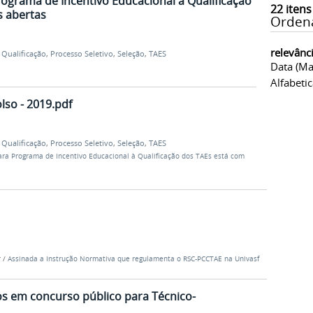
rograma de Incentivo Educacional à Qualificação
22
itens
s abertas
Orden
relevânc
 Qualificação
,
Processo Seletivo
,
Seleção
,
TAES
Data (ma
Alfabeti
lso - 2019.pdf
 Qualificação
,
Processo Seletivo
,
Seleção
,
TAES
ara Programa de Incentivo Educacional à Qualificação dos TAEs está com
r
/
Assinada a Instrução Normativa que regulamenta o RSC-PCCTAE na Univasf
s em concurso público para Técnico-