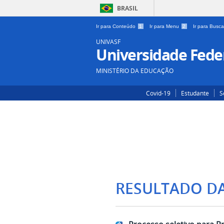
BRASIL
Ir para Conteúdo
1
Ir para Menu
2
Ir para Busc
UNIVASF
Universidade Feder
MINISTÉRIO DA EDUCAÇÃO
Covid-19
Estudante
S
RESULTADO D