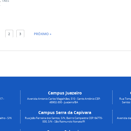
,
TAES
r
1
2
3
PRÓXIMO »
Campus Juazeiro
17 -
Avenida Antonio Carlos Magalhães, 510 - Santo Antônio CEP:
Rua Toma
48902-300 - Juazeiro/BA
Santos
Campus Serra da Capivara
elho - S/N
Rua João Ferreira dos Santos, S/N, Bairro Campestre CEP: 64770-
Avenida da 
000, S/N - São Raimundo Nonato/PI