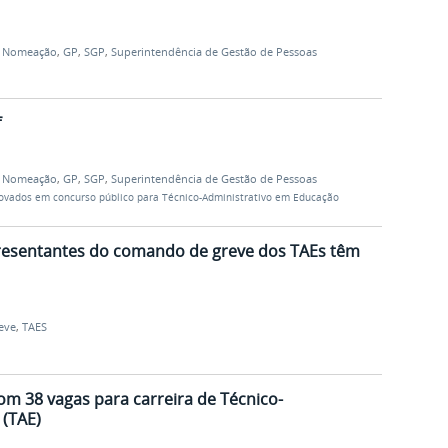
,
Nomeação
,
GP
,
SGP
,
Superintendência de Gestão de Pessoas
f
,
Nomeação
,
GP
,
SGP
,
Superintendência de Gestão de Pessoas
ovados em concurso público para Técnico-Administrativo em Educação
epresentantes do comando de greve dos TAEs têm
eve
,
TAES
om 38 vagas para carreira de Técnico-
 (TAE)