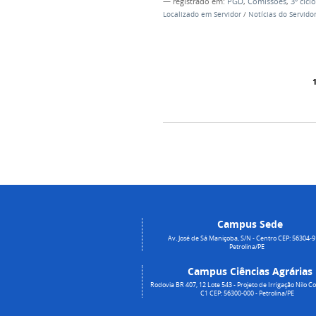
— registrado em:
PGD
,
Comissões
,
3º ciclo
Localizado em
Servidor
/
Notícias do Servido
Campus Sede
Av. José de Sá Maniçoba, S/N - Centro CEP: 56304-9
Petrolina/PE
Campus Ciências Agrárias
Rodovia BR 407, 12 Lote 543 - Projeto de Irrigação Nilo Co
C1 CEP: 56300-000 - Petrolina/PE