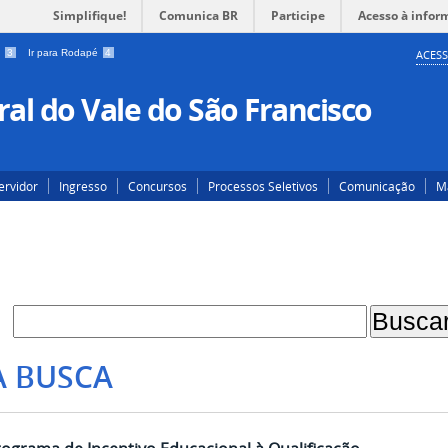
Simplifique!
Comunica BR
Participe
Acesso à infor
a
3
Ir para Rodapé
4
ACESS
al do Vale do São Francisco
ervidor
Ingresso
Concursos
Processos Seletivos
Comunicação
Ma
A BUSCA