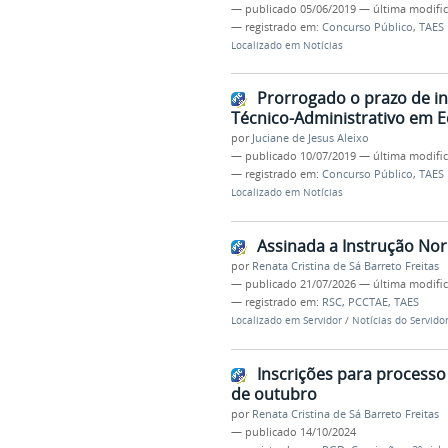
—
publicado
05/06/2019
—
última modifi
— registrado em:
Concurso Público
,
TAES
Localizado em
Notícias
Prorrogado o prazo de in
Técnico-Administrativo em E
por
Juciane de Jesus Aleixo
—
publicado
10/07/2019
—
última modifi
— registrado em:
Concurso Público
,
TAES
Localizado em
Notícias
Assinada a Instrução No
por
Renata Cristina de Sá Barreto Freitas
—
publicado
21/07/2026
—
última modifi
— registrado em:
RSC
,
PCCTAE
,
TAES
Localizado em
Servidor
/
Notícias do Servido
Inscrições para processo 
de outubro
por
Renata Cristina de Sá Barreto Freitas
—
publicado
14/10/2024