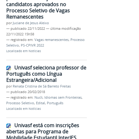
candidatos aprovados no
Processo Seletivo de Vagas
Remanescentes
por
Juciane de Jesus Aleixo
—
publicado
22/11/2022
—
última modificação
22/11/2022 15h58
— registrado em:
Vagas remanescentes
,
Processo
Seletivo
,
PS-CPIVR 2022
Localizado em
Notícias
Univasf seleciona professor de
Português como Língua
Estrangeira/Adicional
por
Renata Cristina de Sá Barreto Freitas
—
publicado
20/02/2018
— registrado em:
Nucli
,
Idiomas sem Fronteiras
,
Processo Seletivo
,
Edital
,
Português
Localizado em
Notícias
Univasf está com inscrições
abertas para Programa de
Mobilidade Estudantil InterIES