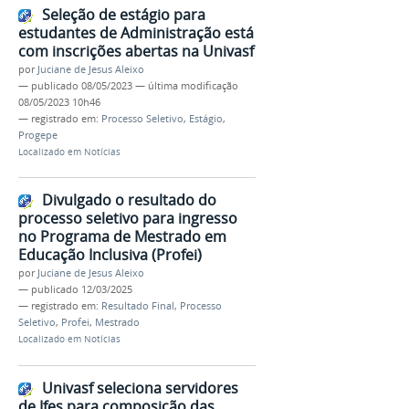
Seleção de estágio para
estudantes de Administração está
com inscrições abertas na Univasf
por
Juciane de Jesus Aleixo
—
publicado
08/05/2023
—
última modificação
08/05/2023 10h46
— registrado em:
Processo Seletivo
,
Estágio
,
Progepe
Localizado em
Notícias
Divulgado o resultado do
processo seletivo para ingresso
no Programa de Mestrado em
Educação Inclusiva (Profei)
por
Juciane de Jesus Aleixo
—
publicado
12/03/2025
— registrado em:
Resultado Final
,
Processo
Seletivo
,
Profei
,
Mestrado
Localizado em
Notícias
Univasf seleciona servidores
de Ifes para composição das