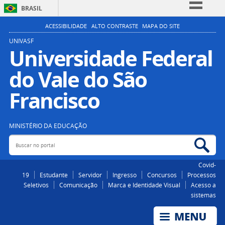
BRASIL
Simplifique!
ACESSIBILIDADE
ALTO CONTRASTE
MAPA DO SITE
Comunica BR
UNIVASF
Universidade Federal
Participe
do Vale do São
Acesso à informação
Legislação
Francisco
Canais
MINISTÉRIO DA EDUCAÇÃO
Buscar no portal
Bus
Covid-
19
Estudante
Servidor
Ingresso
Concursos
Processos
Seletivos
Comunicação
Marca e Identidade Visual
Acesso a
sistemas