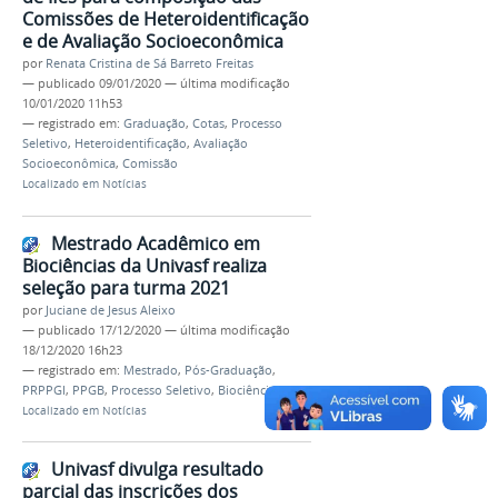
Comissões de Heteroidentificação
e de Avaliação Socioeconômica
por
Renata Cristina de Sá Barreto Freitas
—
publicado
09/01/2020
—
última modificação
10/01/2020 11h53
— registrado em:
Graduação
,
Cotas
,
Processo
Seletivo
,
Heteroidentificação
,
Avaliação
Socioeconômica
,
Comissão
Localizado em
Notícias
Mestrado Acadêmico em
Biociências da Univasf realiza
seleção para turma 2021
por
Juciane de Jesus Aleixo
—
publicado
17/12/2020
—
última modificação
18/12/2020 16h23
— registrado em:
Mestrado
,
Pós-Graduação
,
PRPPGI
,
PPGB
,
Processo Seletivo
,
Biociências
Localizado em
Notícias
Univasf divulga resultado
parcial das inscrições dos