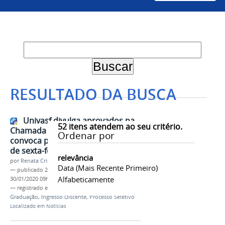
RESULTADO DA BUSCA
Univasf divulga aprovados na
52
itens atendem ao seu critério.
Chamada Regular do Sisu 2020 e
Ordenar por
convoca para matrícula a partir
de sexta-feira (31)
relevância
por
Renata Cristina de Sá Barreto Freitas
Data (mais Recente Primeiro)
—
publicado
29/01/2020
—
última modificação
Alfabeticamente
30/01/2020 09h09
— registrado em:
Sisu
,
Sisu 2020
,
PS-ICG 2020
,
Graduação
,
Ingresso Discente
,
Processo Seletivo
Localizado em
Notícias