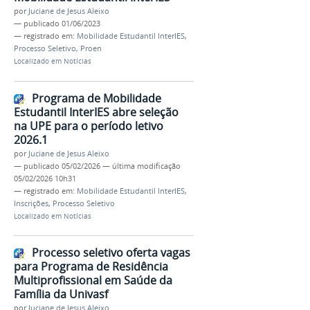
por
Juciane de Jesus Aleixo
—
publicado
01/06/2023
— registrado em:
Mobilidade Estudantil InterIES
,
Processo Seletivo
,
Proen
Localizado em
Notícias
Programa de Mobilidade
Estudantil InterIES abre seleção
na UPE para o período letivo
2026.1
por
Juciane de Jesus Aleixo
—
publicado
05/02/2026
—
última modificação
05/02/2026 10h31
— registrado em:
Mobilidade Estudantil InterIES
,
Inscrições
,
Processo Seletivo
Localizado em
Notícias
Processo seletivo oferta vagas
para Programa de Residência
Multiprofissional em Saúde da
Família da Univasf
por
Juciane de Jesus Aleixo