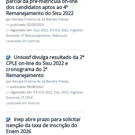
parcial da pré-matrícula on-line
dos candidatos aptos ao 4º
Remanejamento do Sisu 2022
por
Renata Cristina de Sá Barreto Freitas
—
publicado
02/03/2023
— registrado em:
Sisu 2022
,
PS-ICG 2022
,
Ingresso
Discente
,
4º Remanejamento
,
Matrícula
Localizado em
Notícias
Univasf divulga resultado da 2ª
CPLE on-line do Sisu 2022 e
cronograma do 2º
Remanejamento
por
Renata Cristina de Sá Barreto Freitas
—
publicado
09/08/2022
— registrado em:
PS-ICG 2022
,
Sisu 2022
,
Ingresso
Discente
,
2ª CPLE
Localizado em
Notícias
Inep abre prazo para solicitar
isenção da taxa de inscrição do
Enem 2026