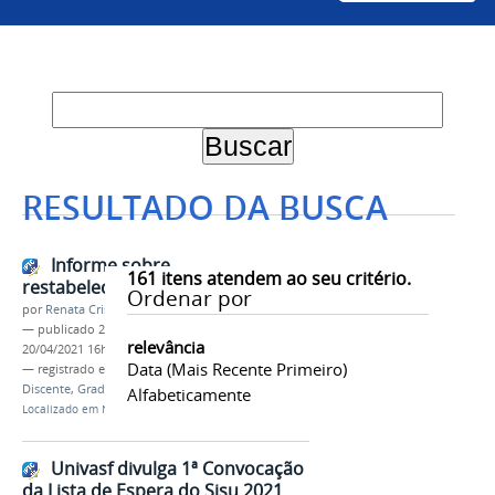
RESULTADO DA BUSCA
Informe sobre
161
itens atendem ao seu critério.
restabelecimento do Sistema Sase
Ordenar por
por
Renata Cristina de Sá Barreto Freitas
—
publicado
20/04/2021
—
última modificação
relevância
20/04/2021 16h24
Data (mais Recente Primeiro)
— registrado em:
PS-ICG 2021
,
Sase
,
Ingresso
Discente
,
Graduação
Alfabeticamente
Localizado em
Notícias
Univasf divulga 1ª Convocação
da Lista de Espera do Sisu 2021