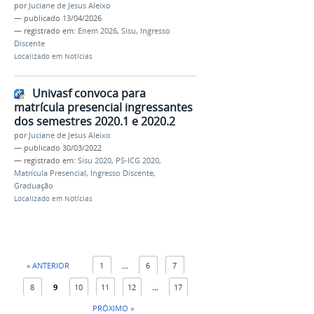
por
Juciane de Jesus Aleixo
—
publicado
13/04/2026
— registrado em:
Enem 2026
,
Sisu
,
Ingresso
Discente
Localizado em
Notícias
Univasf convoca para
matrícula presencial ingressantes
dos semestres 2020.1 e 2020.2
por
Juciane de Jesus Aleixo
—
publicado
30/03/2022
— registrado em:
Sisu 2020
,
PS-ICG 2020
,
Matrícula Presencial
,
Ingresso Discente
,
Graduação
Localizado em
Notícias
« ANTERIOR
1
...
6
7
8
9
10
11
12
...
17
PRÓXIMO »