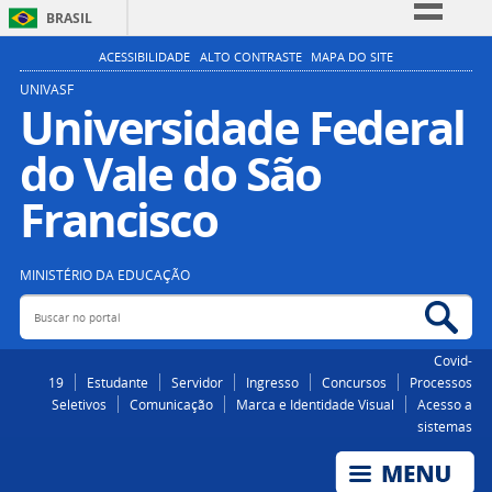
BRASIL
Simplifique!
ACESSIBILIDADE
ALTO CONTRASTE
MAPA DO SITE
Comunica BR
UNIVASF
Universidade Federal
Participe
do Vale do São
Acesso à informação
Legislação
Francisco
Canais
MINISTÉRIO DA EDUCAÇÃO
Buscar no portal
Bus
Covid-
19
Estudante
Servidor
Ingresso
Concursos
Processos
Seletivos
Comunicação
Marca e Identidade Visual
Acesso a
sistemas