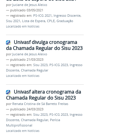
por
Juciane de Jesus Aleixo
—
publicado
03/05/2021
— registrado em:
PS-ICG 2021
,
Ingresso Discente
,
Sisu 2021
,
Lista de Espera
,
CPLE
,
Graduação
Localizado em
Notícias
Univasf divulga cronograma
da Chamada Regular do Sisu 2023
por
Juciane de Jesus Aleixo
—
publicado
21/03/2023
— registrado em:
Sisu 2023
,
PS-ICG 2023
,
Ingresso
Discente
,
Chamada Regular
Localizado em
Notícias
Univasf altera cronograma da
Chamada Regular do Sisu 2023
por
Renata Cristina de Sá Barreto Freitas
—
publicado
24/03/2023
— registrado em:
Sisu 2023
,
PS-ICG 2023
,
Ingresso
Discente
,
Chamada Regular
,
Perícia
Multiprofissional
Localizado em
Notícias