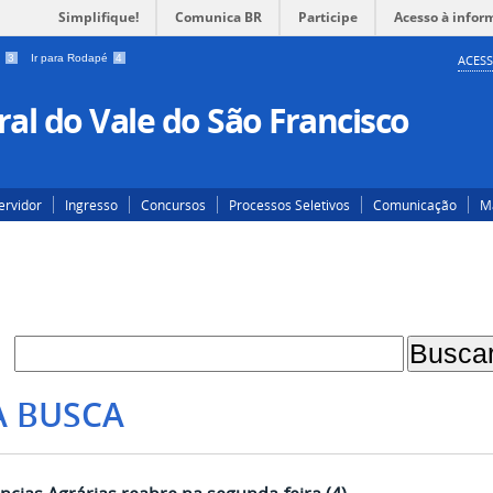
Simplifique!
Comunica BR
Participe
Acesso à infor
a
3
Ir para Rodapé
4
ACESS
al do Vale do São Francisco
ervidor
Ingresso
Concursos
Processos Seletivos
Comunicação
Ma
A BUSCA