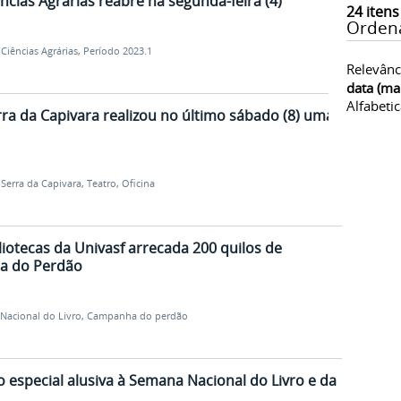
ncias Agrárias reabre na segunda-feira (4)
24
itens
Orden
iências Agrárias
,
Período 2023.1
Relevânc
data (ma
Alfabeti
ra da Capivara realizou no último sábado (8) uma
Serra da Capivara
,
Teatro
,
Oficina
liotecas da Univasf arrecada 200 quilos de
a do Perdão
Nacional do Livro
,
Campanha do perdão
especial alusiva à Semana Nacional do Livro e da