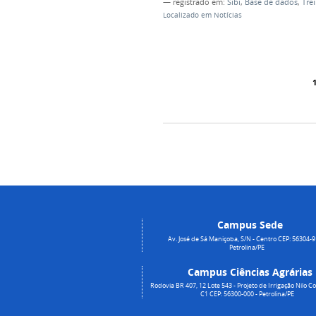
— registrado em:
Sibi
,
Base de dados
,
Tre
Localizado em
Notícias
Campus Sede
Av. José de Sá Maniçoba, S/N - Centro CEP: 56304-9
Petrolina/PE
Campus Ciências Agrárias
Rodovia BR 407, 12 Lote 543 - Projeto de Irrigação Nilo Co
C1 CEP: 56300-000 - Petrolina/PE