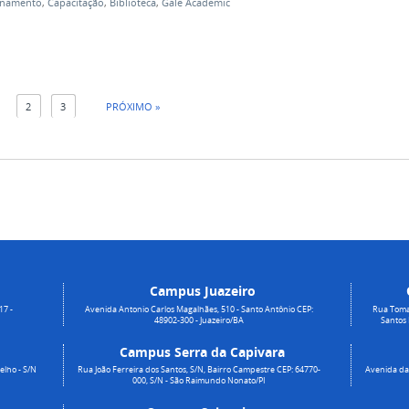
inamento
,
Capacitação
,
Biblioteca
,
Gale Academic
1
2
3
PRÓXIMO »
Campus Juazeiro
17 -
Avenida Antonio Carlos Magalhães, 510 - Santo Antônio CEP:
Rua Toma
48902-300 - Juazeiro/BA
Santos
Campus Serra da Capivara
elho - S/N
Rua João Ferreira dos Santos, S/N, Bairro Campestre CEP: 64770-
Avenida da 
000, S/N - São Raimundo Nonato/PI