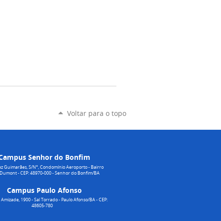
Voltar para o topo
Campus Senhor do Bonfim
z Guimarães, S/N°, Condomínio Aeroporto - Bairro
 Dumont - CEP: 48970-000 - Senhor do Bonfim/BA
Campus Paulo Afonso
Amizade, 1900 - Sal Torrado - Paulo Afonso/BA - CEP:
48605-780