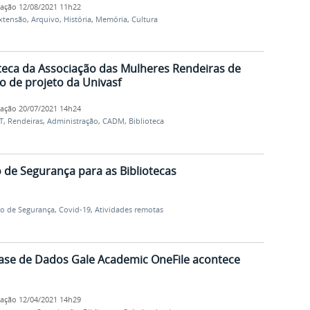
cação
12/08/2021 11h22
xtensão
,
Arquivo
,
História
,
Memória
,
Cultura
teca da Associação das Mulheres Rendeiras de
o de projeto da Univasf
cação
20/07/2021 14h24
T
,
Rendeiras
,
Administração
,
CADM
,
Biblioteca
o de Segurança para as Bibliotecas
lo de Segurança
,
Covid-19
,
Atividades remotas
ase de Dados Gale Academic OneFile acontece
cação
12/04/2021 14h29