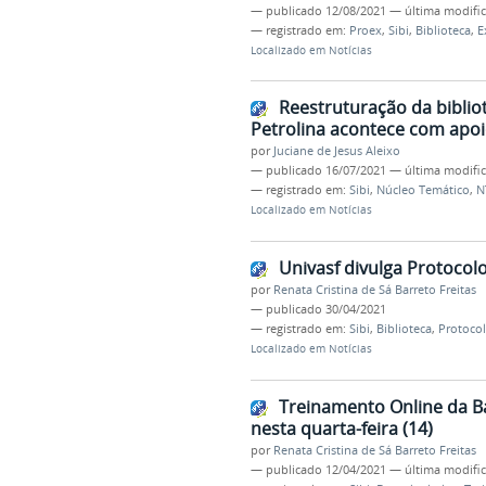
—
publicado
12/08/2021
—
última modifi
— registrado em:
Proex
,
Sibi
,
Biblioteca
,
E
Localizado em
Notícias
Reestruturação da biblio
Petrolina acontece com apoi
por
Juciane de Jesus Aleixo
—
publicado
16/07/2021
—
última modifi
— registrado em:
Sibi
,
Núcleo Temático
,
N
Localizado em
Notícias
Univasf divulga Protocol
por
Renata Cristina de Sá Barreto Freitas
—
publicado
30/04/2021
— registrado em:
Sibi
,
Biblioteca
,
Protoco
Localizado em
Notícias
Treinamento Online da B
nesta quarta-feira (14)
por
Renata Cristina de Sá Barreto Freitas
—
publicado
12/04/2021
—
última modifi