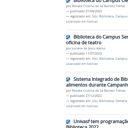
Biblioteca do Campus Ciê
por
Renata Cristina de Sá Barreto Freitas
—
publicado
01/09/2023
— registrado em:
Sibi
,
Biblioteca
,
Campus C
Localizado em
Notícias
Biblioteca do Campus Ser
oficina de teatro
por
Juciane de Jesus Aleixo
—
publicado
11/07/2023
— registrado em:
Sibi
,
Biblioteca
,
Campus 
Localizado em
Notícias
Sistema Integrado de Bib
alimentos durante Campanh
por
Renata Cristina de Sá Barreto Freitas
—
publicado
27/12/2022
— registrado em:
Sibi
,
Biblioteca
,
Semana 
Localizado em
Notícias
Univasf tem programação 
Biblioteca 2022