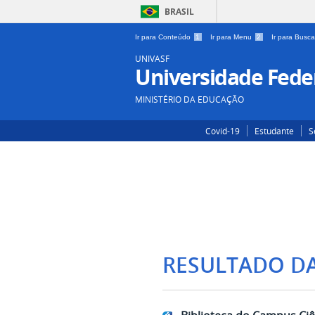
BRASIL
Ir para Conteúdo
1
Ir para Menu
2
Ir para Busc
UNIVASF
Universidade Feder
MINISTÉRIO DA EDUCAÇÃO
Covid-19
Estudante
S
RESULTADO D