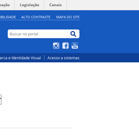
mação
Legislação
Canais
IBILIDADE
ALTO CONTRASTE
MAPA DO SITE
Buscar no portal
Buscar no portal
Instagram
Facebook
YouTube
rca e Identidade Visual
Acesso a sistemas