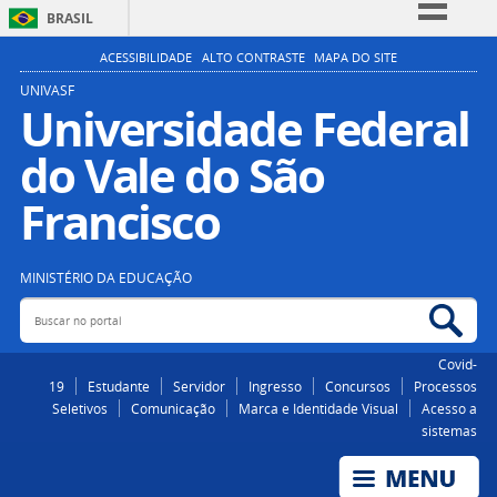
BRASIL
Simplifique!
ACESSIBILIDADE
ALTO CONTRASTE
MAPA DO SITE
Comunica BR
UNIVASF
Universidade Federal
Participe
do Vale do São
Acesso à informação
Legislação
Francisco
Canais
MINISTÉRIO DA EDUCAÇÃO
Buscar no portal
Bus
Covid-
19
Estudante
Servidor
Ingresso
Concursos
Processos
Seletivos
Comunicação
Marca e Identidade Visual
Acesso a
sistemas