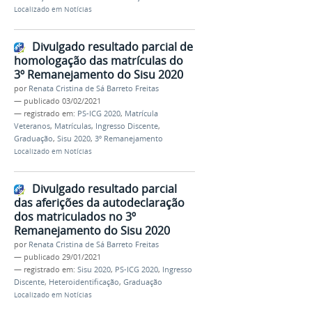
Localizado em
Notícias
Divulgado resultado parcial de
homologação das matrículas do
3º Remanejamento do Sisu 2020
por
Renata Cristina de Sá Barreto Freitas
—
publicado
03/02/2021
— registrado em:
PS-ICG 2020
,
Matrícula
Veteranos
,
Matrículas
,
Ingresso Discente
,
Graduação
,
Sisu 2020
,
3º Remanejamento
Localizado em
Notícias
Divulgado resultado parcial
das aferições da autodeclaração
dos matriculados no 3º
Remanejamento do Sisu 2020
por
Renata Cristina de Sá Barreto Freitas
—
publicado
29/01/2021
— registrado em:
Sisu 2020
,
PS-ICG 2020
,
Ingresso
Discente
,
Heteroidentificação
,
Graduação
Localizado em
Notícias