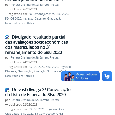
por
Renata Cristina de Sá Barreto Freitas
—
publicado
26/02/2021
— registrado em:
4o Remanejamento
,
Sisu 2020
,
PS-ICG 2020
,
Ingresso Discente
,
Graduação
Localizado em
Notícias
Divulgado resultado parcial
das avaliações socioeconômicas
dos matriculados no 3º
remanejamento do Sisu 2020
por
Renata Cristina de Sá Barreto Freitas
—
publicado
24/02/2021
— registrado em:
PS-ICG 2020
,
Sisu 2020
,
Ingresso
Discente
,
Graduação
,
Avaliação Socioeconômica
Localizado em
Notícias
Univasf divulga 3ª Convocação
da Lista de Espera do Sisu 2020
por
Renata Cristina de Sá Barreto Freitas
—
publicado
22/02/2021
— registrado em:
PS-ICG 2020
,
Ingresso Discente
,
Graduação
,
Sisu 2020
,
3a Convocação
,
CPLE