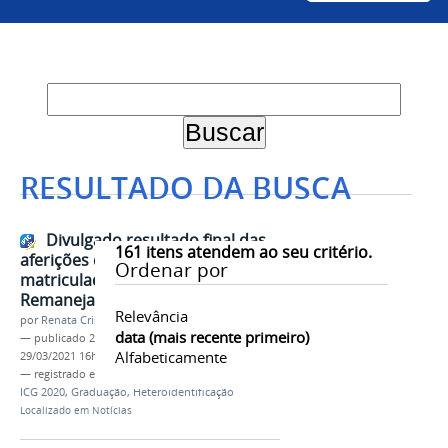
RESULTADO DA BUSCA
Divulgado resultado final das
161
itens atendem ao seu critério.
aferições da autodeclaração dos
Ordenar por
matriculados no 4º
Remanejamento do Sisu 2020
Relevância
por
Renata Cristina de Sá Barreto Freitas
data (mais recente primeiro)
—
publicado
29/03/2021
—
última modificação
Alfabeticamente
29/03/2021 16h07
— registrado em:
sisu 2020
,
Ingresso Discente
,
PS-
ICG 2020
,
Graduação
,
Heteroidentificação
Localizado em
Notícias