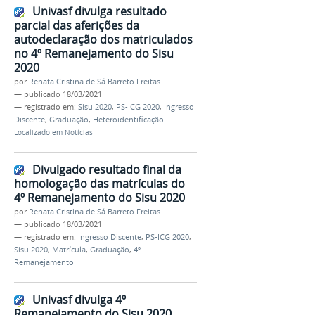
Univasf divulga resultado
parcial das aferições da
autodeclaração dos matriculados
no 4º Remanejamento do Sisu
2020
por
Renata Cristina de Sá Barreto Freitas
—
publicado
18/03/2021
— registrado em:
Sisu 2020
,
PS-ICG 2020
,
Ingresso
Discente
,
Graduação
,
Heteroidentificação
Localizado em
Notícias
Divulgado resultado final da
homologação das matrículas do
4º Remanejamento do Sisu 2020
por
Renata Cristina de Sá Barreto Freitas
—
publicado
18/03/2021
— registrado em:
Ingresso Discente
,
PS-ICG 2020
,
Sisu 2020
,
Matrícula
,
Graduação
,
4º
Remanejamento
Univasf divulga 4º
Remanejamento do Sisu 2020