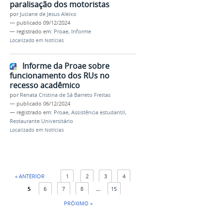
paralisação dos motoristas
por
Juciane de Jesus Aleixo
—
publicado
09/12/2024
— registrado em:
Proae
,
Informe
Localizado em
Notícias
Informe da Proae sobre
funcionamento dos RUs no
recesso acadêmico
por
Renata Cristina de Sá Barreto Freitas
—
publicado
06/12/2024
— registrado em:
Proae
,
Assistência estudantil
,
Restaurante Universitário
Localizado em
Notícias
« ANTERIOR
1
2
3
4
5
6
7
8
...
15
PRÓXIMO »