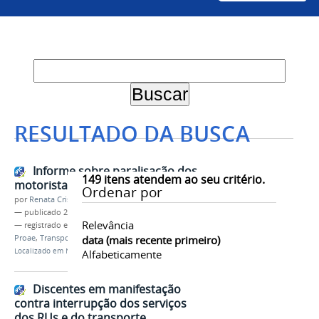
RESULTADO DA BUSCA
Informe sobre paralisação dos
149
itens atendem ao seu critério.
motoristas
Ordenar por
por
Renata Cristina de Sá Barreto Freitas
—
publicado
27/02/2025
Relevância
— registrado em:
Gabinete da Reitoria
,
Propladi
,
Proae
,
Transportes
data (mais recente primeiro)
Localizado em
Notícias
Alfabeticamente
Discentes em manifestação
contra interrupção dos serviços
dos RUs e do transporte