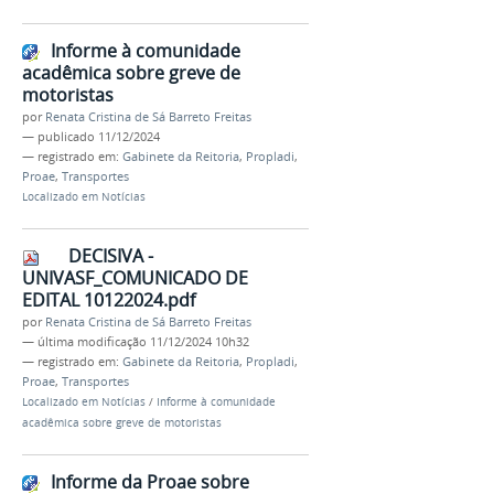
Informe à comunidade
acadêmica sobre greve de
motoristas
por
Renata Cristina de Sá Barreto Freitas
—
publicado
11/12/2024
— registrado em:
Gabinete da Reitoria
,
Propladi
,
Proae
,
Transportes
Localizado em
Notícias
DECISIVA -
UNIVASF_COMUNICADO DE
EDITAL 10122024.pdf
por
Renata Cristina de Sá Barreto Freitas
—
última modificação
11/12/2024 10h32
— registrado em:
Gabinete da Reitoria
,
Propladi
,
Proae
,
Transportes
Localizado em
Notícias
/
Informe à comunidade
acadêmica sobre greve de motoristas
Informe da Proae sobre