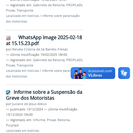
— registrado em:
Gabinete da Reitoria
,
PROPLADI
,
Proae
,
Transporte
Localizado em
Notícias
/
Informe sobre paralisação
dos motoristas
WhatsApp Image 2025-02-18
at 15.15.23.pdf
por
Renata Cristina de Sá Barreto Freitas
—
última modificação
19/02/2025 16h50
— registrado em:
Gabinete da Reitoria
,
PROPLADI
,
Proae
,
Transporte
Localizado em
Notícias
/
Informe sobre paralisação
dos motoristas
Informe sobre a Suspensão da
Greve dos Motoristas
por
Juciane de Jesus Aleixo
—
publicado
13/12/2024
—
última modificação
13/12/2024 10h00
— registrado em:
Informe
,
Proae
,
Reitoria
,
Propladi
Localizado em
Notícias