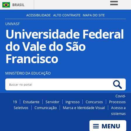
BRASIL
Simplifique!
ACESSIBILIDADE
ALTO CONTRASTE
MAPA DO SITE
Comunica BR
UNIVASF
Universidade Federal
Participe
do Vale do São
Acesso à informação
Legislação
Francisco
Canais
MINISTÉRIO DA EDUCAÇÃO
Buscar no portal
Bus
Covid-
19
Estudante
Servidor
Ingresso
Concursos
Processos
Seletivos
Comunicação
Marca e Identidade Visual
Acesso a
sistemas