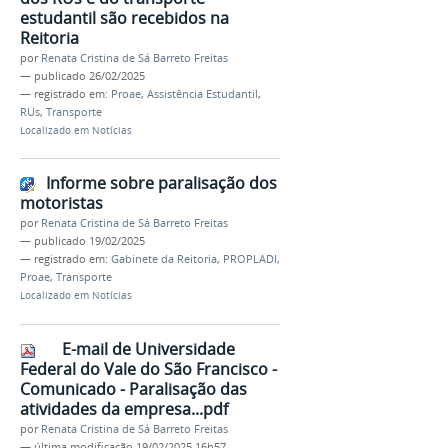
estudantil são recebidos na
Reitoria
por
Renata Cristina de Sá Barreto Freitas
—
publicado
26/02/2025
— registrado em:
Proae
,
Assistência Estudantil
,
RUs
,
Transporte
Localizado em
Notícias
Informe sobre paralisação dos
motoristas
por
Renata Cristina de Sá Barreto Freitas
—
publicado
19/02/2025
— registrado em:
Gabinete da Reitoria
,
PROPLADI
,
Proae
,
Transporte
Localizado em
Notícias
E-mail de Universidade
Federal do Vale do São Francisco -
Comunicado - Paralisação das
atividades da empresa...pdf
por
Renata Cristina de Sá Barreto Freitas
—
última modificação
19/02/2025 16h57