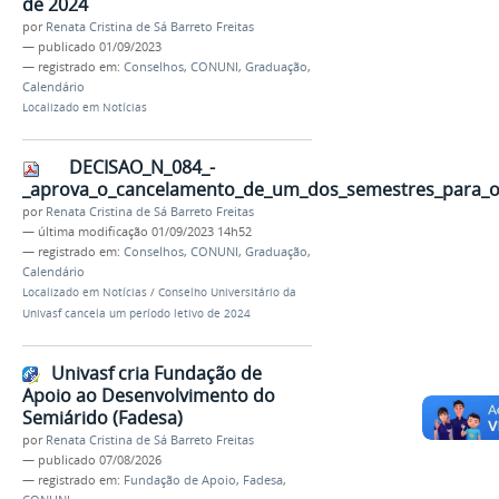
de 2024
por
Renata Cristina de Sá Barreto Freitas
—
publicado
01/09/2023
— registrado em:
Conselhos
,
CONUNI
,
Graduação
,
Calendário
Localizado em
Notícias
DECISAO_N_084_-
_aprova_o_cancelamento_de_um_dos_semestres_para_o_
por
Renata Cristina de Sá Barreto Freitas
—
última modificação
01/09/2023 14h52
— registrado em:
Conselhos
,
CONUNI
,
Graduação
,
Calendário
Localizado em
Notícias
/
Conselho Universitário da
Univasf cancela um período letivo de 2024
Univasf cria Fundação de
Apoio ao Desenvolvimento do
Semiárido (Fadesa)
por
Renata Cristina de Sá Barreto Freitas
—
publicado
07/08/2026
— registrado em:
Fundação de Apoio
,
Fadesa
,