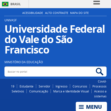
BRASIL
Simplifique!
ACESSIBILIDADE
ALTO CONTRASTE
MAPA DO SITE
Comunica BR
UNIVASF
Universidade Federal
Participe
do Vale do São
Acesso à informação
Legislação
Francisco
Canais
MINISTÉRIO DA EDUCAÇÃO
Buscar no portal
Bus
Covid-
19
Estudante
Servidor
Ingresso
Concursos
Processos
Seletivos
Comunicação
Marca e Identidade Visual
Acesso a
sistemas