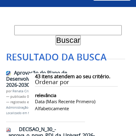
RESULTADO DA BUSCA
Aprovação do Plano de
43
itens atendem ao seu critério.
Desenvolvimento Institucional
Ordenar por
2026-2030 da Univasf
por
Renata Cristina de Sá Barreto Freitas
relevância
—
publicado
05/05/2026
Data (mais Recente Primeiro)
— registrado em:
PDI 2026-2030
,
CONUNI
,
Gestão
,
Administração Superior
Alfabeticamente
Localizado em
Notícias
DECISAO_N_30_-
_aprova_o_novo_PDI_da_Univasf_2026-