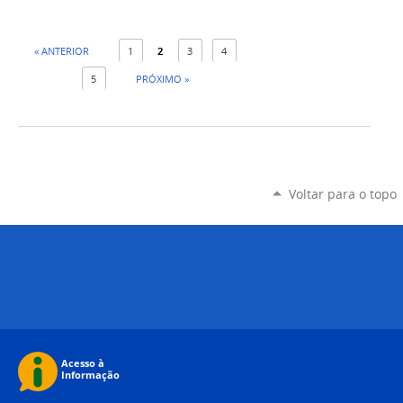
« ANTERIOR
1
2
3
4
5
PRÓXIMO »
Voltar para o topo