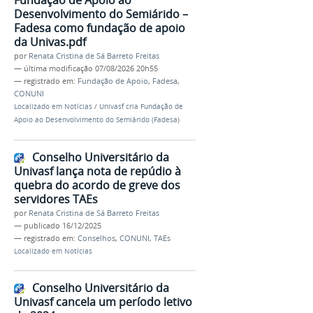
Desenvolvimento do Semiárido –
Fadesa como fundação de apoio
da Univas.pdf
por
Renata Cristina de Sá Barreto Freitas
—
última modificação
07/08/2026 20h55
— registrado em:
Fundação de Apoio
,
Fadesa
,
CONUNI
Localizado em
Notícias
/
Univasf cria Fundação de
Apoio ao Desenvolvimento do Semiárido (Fadesa)
Conselho Universitário da
Univasf lança nota de repúdio à
quebra do acordo de greve dos
servidores TAEs
por
Renata Cristina de Sá Barreto Freitas
—
publicado
16/12/2025
— registrado em:
Conselhos
,
CONUNI
,
TAEs
Localizado em
Notícias
Conselho Universitário da
Univasf cancela um período letivo