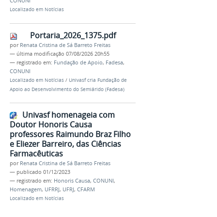
CONUNI
Localizado em
Notícias
Portaria_2026_1375.pdf
por
Renata Cristina de Sá Barreto Freitas
—
última modificação
07/08/2026 20h55
— registrado em:
Fundação de Apoio
,
Fadesa
,
CONUNI
Localizado em
Notícias
/
Univasf cria Fundação de
Apoio ao Desenvolvimento do Semiárido (Fadesa)
Univasf homenageia com
Doutor Honoris Causa
professores Raimundo Braz Filho
e Eliezer Barreiro, das Ciências
Farmacêuticas
por
Renata Cristina de Sá Barreto Freitas
—
publicado
01/12/2023
— registrado em:
Honoris Causa
,
CONUNI
,
Homenagem
,
UFRRJ
,
UFRJ
,
CFARM
Localizado em
Notícias