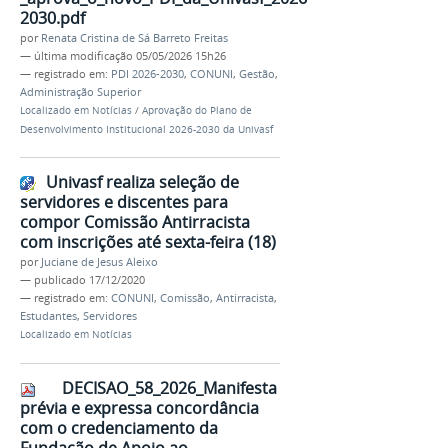
2030.pdf
por
Renata Cristina de Sá Barreto Freitas
—
última modificação
05/05/2026 15h26
— registrado em:
PDI 2026-2030
,
CONUNI
,
Gestão
,
Administração Superior
Localizado em
Notícias
/
Aprovação do Plano de
Desenvolvimento Institucional 2026-2030 da Univasf
Univasf realiza seleção de
servidores e discentes para
compor Comissão Antirracista
com inscrições até sexta-feira (18)
por
Juciane de Jesus Aleixo
—
publicado
17/12/2020
— registrado em:
CONUNI
,
Comissão
,
Antirracista
,
Estudantes
,
Servidores
Localizado em
Notícias
DECISAO_58_2026_Manifesta
prévia e expressa concordância
com o credenciamento da
Fundação de Apoio ao