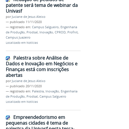
patente será tema de webinar da
Univasf
por
Juciane de Jesus Aleixo
—
publicado
11/11/2020
— registrado em:
Campus Salgueiro
,
Engenharia
de Produção
,
Prodsal
,
Inovação
,
CPROD
,
Profnit
,
Campus Juazeiro
Localizado em
Notícias
Palestra sobre Análise de
Dados e Inovação em Negócios e
Finanças está com inscrições
abertas
por
Juciane de Jesus Aleixo
—
publicado
20/11/2020
— registrado em:
Palestra
,
Inovação
,
Engenharia
de Produção
,
Prodsal
,
Campus Salgueiro
Localizado em
Notícias
Empreendedorismo em
pequenas cidades é tema de
palestra da Univasf nesta terça-