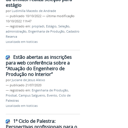
estágio
por
Ludimilla Macedo de Andrade
—
publicado
10/10/2022
—
última modificação
10/10/2022 11h47
— registrado em:
propladi
,
Estágio
,
Seleção
,
administração
,
Engenharia de Produção
,
Cadastro
Reserva
Localizado em
Notícias
Estão abertas as inscrições
para web conferência sobre a
“Atuação do Engenheiro de
Produção no Interior”
por
Juciane de Jesus Aleixo
—
publicado
21/07/2020
— registrado em:
Engenharia de Produção
,
Prodsal
,
Campus Salgueiro
,
Evento
,
Ciclo de
Palestras
Localizado em
Notícias
1º Ciclo de Palestra:
Perspectivas profissionais para o