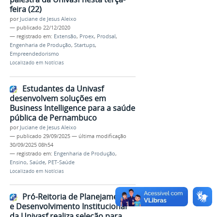
feira (22)
por
Juciane de Jesus Aleixo
—
publicado
22/12/2020
— registrado em:
Extensão
,
Proex
,
Prodsal
,
Engenharia de Produção
,
Startups
,
Empreendedorismo
Localizado em
Notícias
Estudantes da Univasf
desenvolvem soluções em
Business Intelligence para a saúde
pública de Pernambuco
por
Juciane de Jesus Aleixo
—
publicado
29/09/2025
—
última modificação
30/09/2025 08h54
— registrado em:
Engenharia de Produção
,
Ensino
,
Saúde
,
PET-Saúde
Localizado em
Notícias
Pró-Reitoria de Planejamento
e Desenvolvimento Institucional
da Univasf realiza seleção para