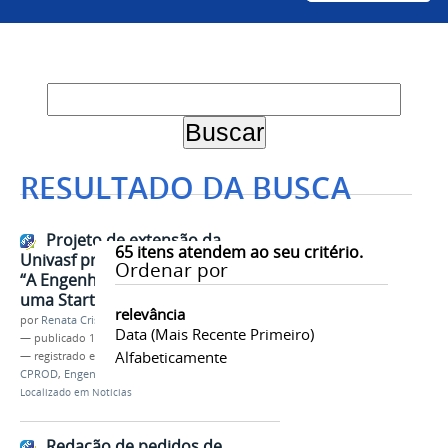
RESULTADO DA BUSCA
Projeto de extensão da
65
itens atendem ao seu critério.
Univasf promove palestra sobre
Ordenar por
“A Engenharia de Produção em
uma Startup de delivery”
relevância
por
Renata Cristina de Sá Barreto Freitas
Data (mais Recente Primeiro)
—
publicado
13/02/2023
Alfabeticamente
— registrado em:
Extensão
,
Tempos de Produção
,
CPROD
,
Engenharia de Produção
Localizado em
Notícias
Redação de pedidos de