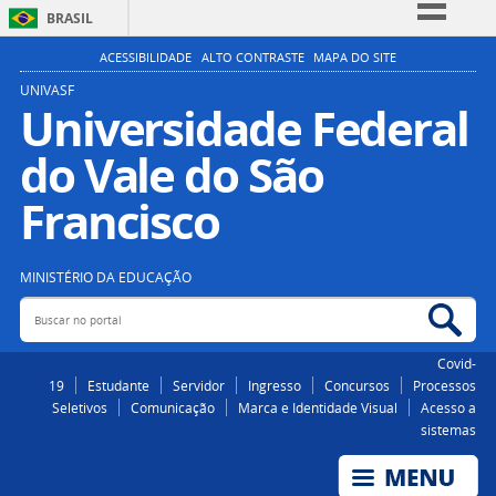
BRASIL
Simplifique!
ACESSIBILIDADE
ALTO CONTRASTE
MAPA DO SITE
Comunica BR
UNIVASF
Universidade Federal
Participe
do Vale do São
Acesso à informação
Legislação
Francisco
Canais
MINISTÉRIO DA EDUCAÇÃO
Buscar no portal
Bus
Covid-
19
Estudante
Servidor
Ingresso
Concursos
Processos
Seletivos
Comunicação
Marca e Identidade Visual
Acesso a
sistemas