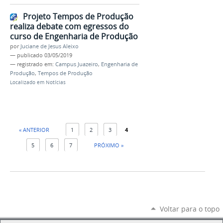
Projeto Tempos de Produção
realiza debate com egressos do
curso de Engenharia de Produção
por
Juciane de Jesus Aleixo
—
publicado
03/05/2019
— registrado em:
Campus Juazeiro
,
Engenharia de
Produção
,
Tempos de Produção
Localizado em
Notícias
« ANTERIOR
1
2
3
4
5
6
7
PRÓXIMO »
Voltar para o topo