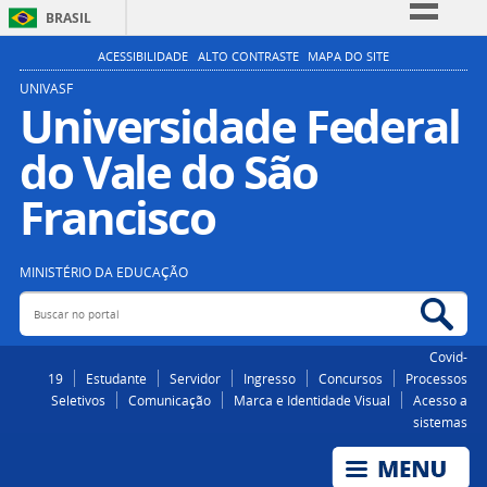
BRASIL
Simplifique!
ACESSIBILIDADE
ALTO CONTRASTE
MAPA DO SITE
Comunica BR
UNIVASF
Universidade Federal
Participe
do Vale do São
Acesso à informação
Legislação
Francisco
Canais
MINISTÉRIO DA EDUCAÇÃO
Buscar no portal
Bus
Covid-
19
Estudante
Servidor
Ingresso
Concursos
Processos
Seletivos
Comunicação
Marca e Identidade Visual
Acesso a
sistemas