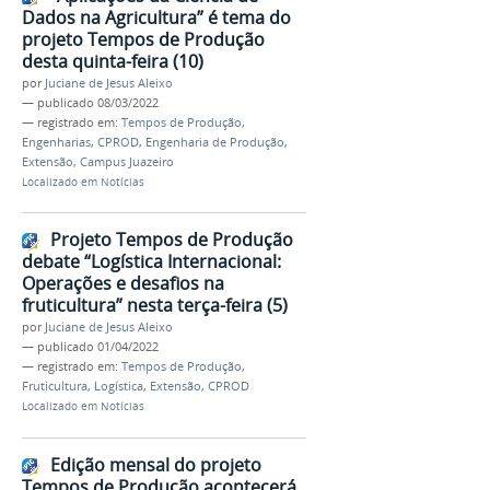
Dados na Agricultura” é tema do
projeto Tempos de Produção
desta quinta-feira (10)
por
Juciane de Jesus Aleixo
—
publicado
08/03/2022
— registrado em:
Tempos de Produção
,
Engenharias
,
CPROD
,
Engenharia de Produção
,
Extensão
,
Campus Juazeiro
Localizado em
Notícias
Projeto Tempos de Produção
debate “Logística Internacional:
Operações e desafios na
fruticultura” nesta terça-feira (5)
por
Juciane de Jesus Aleixo
—
publicado
01/04/2022
— registrado em:
Tempos de Produção
,
Fruticultura
,
Logística
,
Extensão
,
CPROD
Localizado em
Notícias
Edição mensal do projeto
Tempos de Produção acontecerá