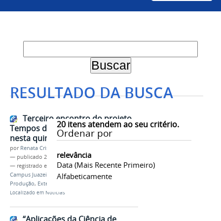
RESULTADO DA BUSCA
Terceiro encontro do projeto
20
itens atendem ao seu critério.
Tempos de Produção acontece
Ordenar por
nesta quinta-feira (21)
por
Renata Cristina de Sá Barreto Freitas
relevância
—
publicado
20/06/2018
Data (mais Recente Primeiro)
— registrado em:
Tempos de Produção
,
CPROD
,
Campus Juazeiro
,
Engenharia
Alfabeticamente
,
Engenharia de
Produção
,
Extensão
Localizado em
Notícias
“Aplicações da Ciência de