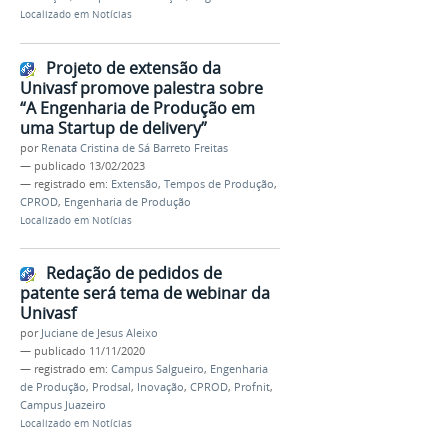
Localizado em
Notícias
Projeto de extensão da
Univasf promove palestra sobre
“A Engenharia de Produção em
uma Startup de delivery”
por
Renata Cristina de Sá Barreto Freitas
—
publicado
13/02/2023
— registrado em:
Extensão
,
Tempos de Produção
,
CPROD
,
Engenharia de Produção
Localizado em
Notícias
Redação de pedidos de
patente será tema de webinar da
Univasf
por
Juciane de Jesus Aleixo
—
publicado
11/11/2020
— registrado em:
Campus Salgueiro
,
Engenharia
de Produção
,
Prodsal
,
Inovação
,
CPROD
,
Profnit
,
Campus Juazeiro
Localizado em
Notícias