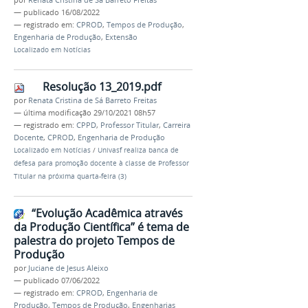
por
Renata Cristina de Sá Barreto Freitas
—
publicado
16/08/2022
— registrado em:
CPROD
,
Tempos de Produção
,
Engenharia de Produção
,
Extensão
Localizado em
Notícias
Resolução 13_2019.pdf
por
Renata Cristina de Sá Barreto Freitas
—
última modificação
29/10/2021 08h57
— registrado em:
CPPD
,
Professor Titular
,
Carreira
Docente
,
CPROD
,
Engenharia de Produção
Localizado em
Notícias
/
Univasf realiza banca de
defesa para promoção docente à classe de Professor
Titular na próxima quarta-feira (3)
“Evolução Acadêmica através
da Produção Científica” é tema de
palestra do projeto Tempos de
Produção
por
Juciane de Jesus Aleixo
—
publicado
07/06/2022
— registrado em:
CPROD
,
Engenharia de
Produção
,
Tempos de Produção
,
Engenharias