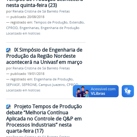
nesta quinta-feira (23)
por
Renata Cristina de Sá Barreto Freitas
—
publicado
20/08/2018
— registrado em:
Tempos de Produção
,
Extensão
,
CPROD
,
Engenharias
,
Engenharia de Produção
Localizado em
Notícias
IX Simpósio de Engenharia de
Produção da Região Nordeste
acontecerá na Univasf em março
por
Renata Cristina de Sá Barreto Freitas
—
publicado
19/01/2018
— registrado em:
Engenharia de Produção
,
SEPVASF
,
SEPRONE
,
Campus Juazeiro
,
CPROD
Localizado em
Notícias
Projeto Tempos de Produção
debate “Melhoria Contínua
Aplicada no Controle de Q&P em
Processos Industriais” nesta
quarta-feira (17)