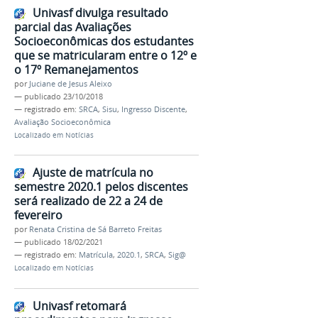
Univasf divulga resultado
parcial das Avaliações
Socioeconômicas dos estudantes
que se matricularam entre o 12º e
o 17º Remanejamentos
por
Juciane de Jesus Aleixo
—
publicado
23/10/2018
— registrado em:
SRCA
,
Sisu
,
Ingresso Discente
,
Avaliação Socioeconômica
Localizado em
Notícias
Ajuste de matrícula no
semestre 2020.1 pelos discentes
será realizado de 22 a 24 de
fevereiro
por
Renata Cristina de Sá Barreto Freitas
—
publicado
18/02/2021
— registrado em:
Matrícula
,
2020.1
,
SRCA
,
Sig@
Localizado em
Notícias
Univasf retomará