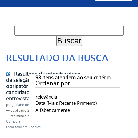
RESULTADO DA BUSCA
Resultado da primeira etapa
98
itens atendem ao seu critério.
da seleção para estágio
Ordenar por
obrigatório é divulgado e
candidatos são convocados para
relevância
entrevistas
Data (mais Recente Primeiro)
por
Juciane de Jesus Aleixo
Alfabeticamente
—
publicado
28/07/2026
— registrado em:
SRCA
,
Proex
,
Seleção
,
Estágio
Curricular
Localizado em
Notícias