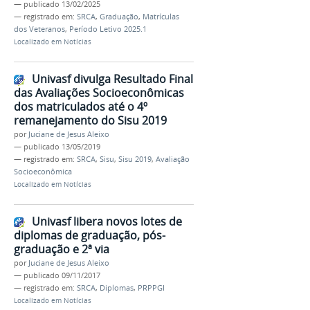
—
publicado
13/02/2025
— registrado em:
SRCA
,
Graduação
,
Matrículas
dos Veteranos
,
Período Letivo 2025.1
Localizado em
Notícias
Univasf divulga Resultado Final
das Avaliações Socioeconômicas
dos matriculados até o 4º
remanejamento do Sisu 2019
por
Juciane de Jesus Aleixo
—
publicado
13/05/2019
— registrado em:
SRCA
,
Sisu
,
Sisu 2019
,
Avaliação
Socioeconômica
Localizado em
Notícias
Univasf libera novos lotes de
diplomas de graduação, pós-
graduação e 2ª via
por
Juciane de Jesus Aleixo
—
publicado
09/11/2017
— registrado em:
SRCA
,
Diplomas
,
PRPPGI
Localizado em
Notícias