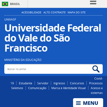
BRASIL
Simplifique!
ACESSIBILIDADE
ALTO CONTRASTE
MAPA DO SITE
Comunica BR
UNIVASF
Universidade Federal
Participe
do Vale do São
Acesso à informação
Legislação
Francisco
Canais
MINISTÉRIO DA EDUCAÇÃO
Buscar no portal
Bus
Covid-
19
Estudante
Servidor
Ingresso
Concursos
Processos
Seletivos
Comunicação
Marca e Identidade Visual
Acesso a
sistemas