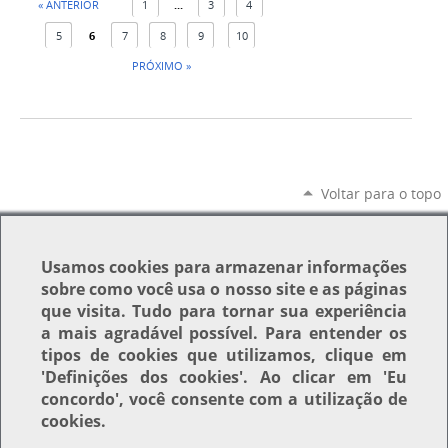
« ANTERIOR
1
...
3
4
5
6
7
8
9
10
PRÓXIMO »
Voltar para o topo
Usamos
cookies
para armazenar informações
sobre como você usa o nosso site e as páginas
que visita. Tudo para tornar sua experiência
a mais agradável possível. Para entender os
tipos de cookies que utilizamos, clique em
'Definições dos cookies'
. Ao clicar em
'Eu
concordo'
, você consente com a utilização de
cookies.