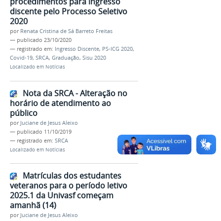
procedimentos para ingresso
discente pelo Processo Seletivo
2020
por
Renata Cristina de Sá Barreto Freitas
—
publicado
23/10/2020
— registrado em:
Ingresso Discente
,
PS-ICG 2020
,
Covid-19
,
SRCA
,
Graduação
,
Sisu 2020
Localizado em
Notícias
Nota da SRCA - Alteração no
horário de atendimento ao
público
por
Juciane de Jesus Aleixo
—
publicado
11/10/2019
— registrado em:
SRCA
Localizado em
Notícias
Matrículas dos estudantes
veteranos para o período letivo
2025.1 da Univasf começam
amanhã (14)
por
Juciane de Jesus Aleixo