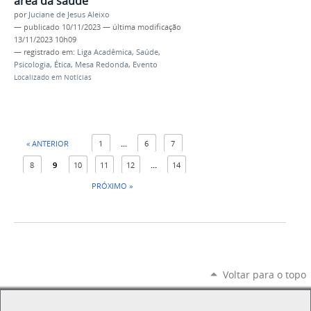
área da saúde
por
Juciane de Jesus Aleixo
—
publicado
10/11/2023
—
última modificação
13/11/2023 10h09
— registrado em:
Liga Acadêmica
,
Saúde
,
Psicologia
,
Ética
,
Mesa Redonda
,
Evento
Localizado em
Notícias
« ANTERIOR
1
...
6
7
8
9
10
11
12
...
14
PRÓXIMO »
Voltar para o topo