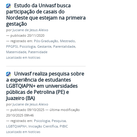
Estudo da Univasf busca
participação de casais do
Nordeste que estejam na primeira
gestação
por
Juciane de Jesus Aleixo
—
publicado
20/11/2020
— registrado em:
Pós-Graduação
,
Mestrado
,
PPGPSI
,
Psicologia
,
Gestante
,
Parentalidade
,
Maternidade
,
Paternidade
Localizado em
Notícias
Univasf realiza pesquisa sobre
a experiência de estudantes
LGBTQIAPN+ em universidades
públicas de Petrolina (PE) e
Juazeiro (BA)
por
Juciane de Jesus Aleixo
—
publicado
09/10/2025
—
última modificação
20/10/2025 09h46
— registrado em:
Psicologia
,
Pesquisa
,
LGBTQIAPN+
,
Iniciação Científica
,
PIBIC
Localizado em
Notícias