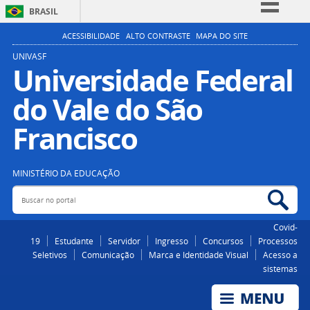
BRASIL
Simplifique!
ACESSIBILIDADE
ALTO CONTRASTE
MAPA DO SITE
Comunica BR
UNIVASF
Universidade Federal
Participe
do Vale do São
Acesso à informação
Legislação
Francisco
Canais
MINISTÉRIO DA EDUCAÇÃO
Buscar no portal
Bus
Covid-
19
Estudante
Servidor
Ingresso
Concursos
Processos
Seletivos
Comunicação
Marca e Identidade Visual
Acesso a
sistemas