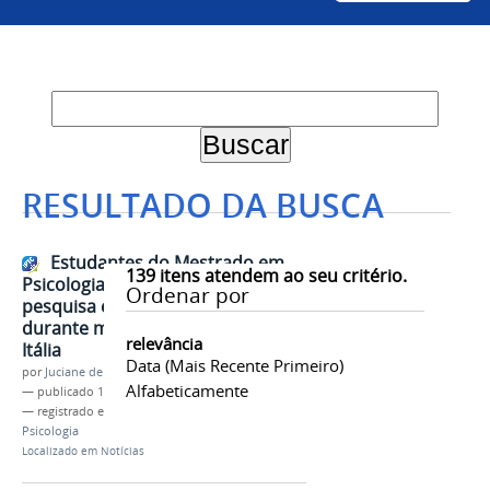
RESULTADO DA BUSCA
Estudantes do Mestrado em
139
itens atendem ao seu critério.
Psicologia da Univasf realizam
Ordenar por
pesquisa e intervenção social
durante mobilidade acadêmica na
relevância
Itália
Data (mais Recente Primeiro)
por
Juciane de Jesus Aleixo
Alfabeticamente
—
publicado
10/06/2026
— registrado em:
PPGPSI
,
Intercâmbio
,
SRI
,
Itália
,
Psicologia
Localizado em
Notícias