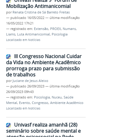
Univasf realiza 9º Fórum de
Mobilização Antimanicomial
por
Renata Cristina de Sá Barreto Freitas
—
publicado
16/05/2022
—
última modificação
16/05/2022 17h21
— registrado em:
Extensão
,
PROEX
,
Numans
,
Liams
,
Luta Antimanicomial
,
Psicologia
Localizado em
Notícias
III Congresso Nacional Cuidar
da Vida no Ambiente Acadêmico
prorroga prazo para submissão
de trabalhos
por
Juciane de Jesus Aleixo
—
publicado
26/09/2023
—
última modificação
26/09/2023 09h43
— registrado em:
Psicologia
,
Nuceu
,
Saúde
Mental
,
Evento
,
Congresso
,
Ambiente Acadêmico
Localizado em
Notícias
Univasf realiza amanhã (28)
seminário sobre saúde mental e
atenção psicossocial na Rede