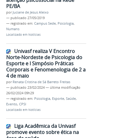
PE/BA
por
Juciane de Jesus Aleixo
—
publicado
27/05/2019
— registrado em:
Campus Sede
,
Psicologia
,
Numans
Localizado em
Notícias
Univasf realiza V Encontro
Norte-Nordeste de Psicologia do
Esporte e I Simpósio Práticas
Corporais e Fenomenologia de 2 a
4 de maio
por
Renata Cristina de Sá Barreto Freitas
—
publicado
23/02/2024
—
última modificação
26/02/2024 09h29
— registrado em:
Psicologia
,
Esporte
,
Saúde
,
Evento
,
CPSI
Localizado em
Notícias
Liga Acadêmica da Univasf
promove evento sobre ética na