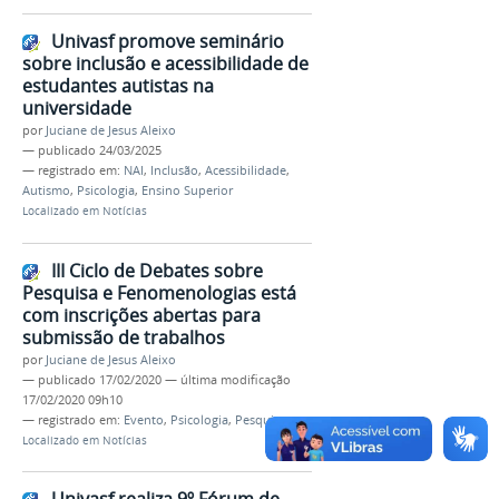
Univasf promove seminário
sobre inclusão e acessibilidade de
estudantes autistas na
universidade
por
Juciane de Jesus Aleixo
—
publicado
24/03/2025
— registrado em:
NAI
,
Inclusão
,
Acessibilidade
,
Autismo
,
Psicologia
,
Ensino Superior
Localizado em
Notícias
III Ciclo de Debates sobre
Pesquisa e Fenomenologias está
com inscrições abertas para
submissão de trabalhos
por
Juciane de Jesus Aleixo
—
publicado
17/02/2020
—
última modificação
17/02/2020 09h10
— registrado em:
Evento
,
Psicologia
,
Pesquisa
Localizado em
Notícias